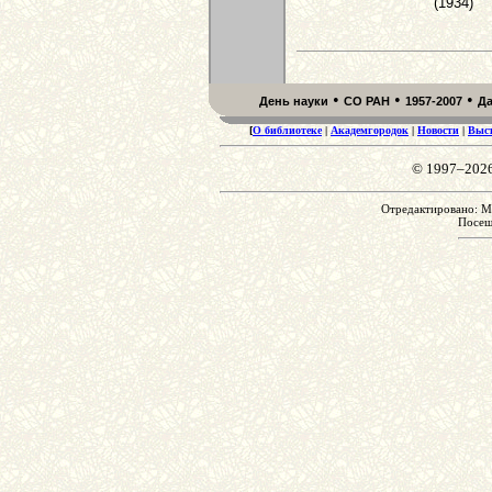
(1934)
•
•
•
День науки
СО РАН
1957-2007
Д
[
О библиотеке
|
Академгородок
|
Новости
|
Выс
© 1997–202
Отредактировано: Mo
Посе