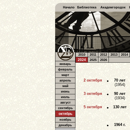
Начало
Библиотека
Академгородок
2010
2011
2012
2013
2014
2024
2025
2026
январь
февраль
март
2 октября
•
70 лет
апрель
(1954)
май
июнь
3 октября
•
90 лет
июль
(1934)
август
5 октября
•
130 лет
сентябрь
октябрь
ноябрь
•
1964 г.
декабрь