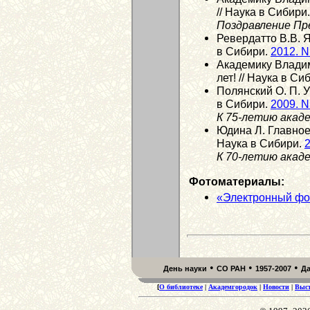
// Наука в Сибири
Поздравление Пр
Ревердатто В.В. Я
в Сибири.
2012. N
Академику Влади
лет! // Наука в Си
Полянский О. П. У
в Сибири.
2009. N
К 75-летию акад
Юдина Л. Главное,
Наука в Сибири.
2
К 70-летию акад
Фотоматериалы:
«Электронный фо
•
•
•
День науки
СО РАН
1957-2007
Д
[
О библиотеке
|
Академгородок
|
Новости
|
Выс