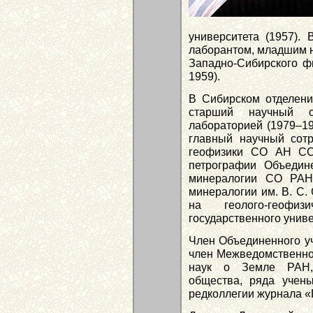
университета (1957).
лаборантом, младшим н
Западно-Сибирского 
1959).
В Сибирском отделении
старший научный со
лабораторией (1979–199
главный научный сотр
геофизики СО АН ССС
петрографии Объедине
минералогии СО РАН)
минералогии им. В. С.
на геолого-геофиз
государственного униве
Член Объединенного уч
член Межведомственног
наук о Земле РАН, 
общества, ряда учен
редколлегии журнала «