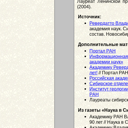
Лауреат Ленинской пр
(2004).
Источник:
Ревердатто Влад
академия наук. С
состав. Новосибир
Дополнительные мат
Портал РАН
Информационная 
академии наук»
Академику Ревер
лет!
// Портал РА
Российская акаде
Сибирское отдел
Институт геологи
РАН
Лауреаты сибирск
Из газеты «Наука в С
Академику РАН В
90 лет // Наука в
Академику Владим