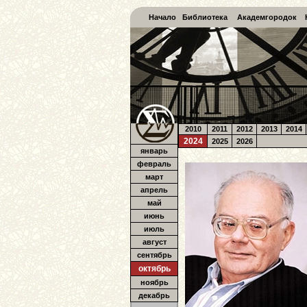
Начало
Библиотека
Академгородок
2010
2011
2012
2013
2014
2024
2025
2026
январь
февраль
март
апрель
май
июнь
июль
август
сентябрь
октябрь
ноябрь
декабрь