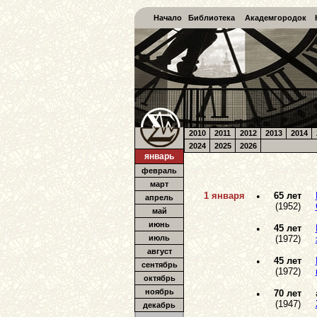
Начало
Библиотека
Академгородок
2010
2011
2012
2013
2014
2024
2025
2026
январь
февраль
март
1 января
•
65 лет
апрель
(1952)
май
июнь
•
45 лет
июль
(1972)
август
•
45 лет
сентябрь
(1972)
октябрь
ноябрь
•
70 лет
(1947)
декабрь