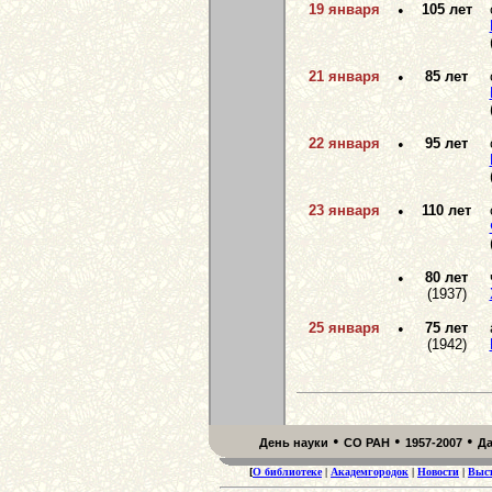
19 января
•
105 лет
21 января
•
85 лет
22 января
•
95 лет
23 января
•
110 лет
•
80 лет
(1937)
25 января
•
75 лет
(1942)
•
•
•
День науки
СО РАН
1957-2007
Д
[
О библиотеке
|
Академгородок
|
Новости
|
Выс