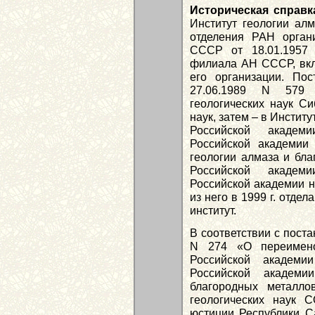
Историческая справк
Институт геологии ал
отделения РАН орган
СССР от 18.01.1957 
филиала АН СССР, вкл
его организации. П
27.06.1989 N 579 
геологических наук Си
наук, затем – в Инстит
Российской академ
Российской академии 
геологии алмаза и бла
Российской академ
Российской академии н
из него в 1999 г. отде
институт.
В соответствии с пост
N 274 «О переимено
Российской академи
Российской академи
благородных металло
геологических наук 
юстиции Республики Са