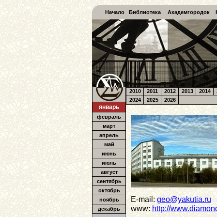
Начало
Библиотека
Академгородок
2010
2011
2012
2013
2014
2024
2025
2026
январь
февраль
март
апрель
май
июнь
июль
август
сентябрь
октябрь
E-mail:
geo@yakutia.ru
ноябрь
www:
http://www.diamond
декабрь