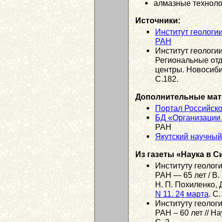
алмазные техноло
Источники:
Институт геологи
РАН
Институт геологии
Региональные от
центры. Новосибир
С.182.
Дополнительные мат
Портал Российско
БД «Организации
РАН
Якутский научны
Из газеты «Наука в С
Институту геолог
РАН — 65 лет / В.
Н. П. Похиленко, 
N 11. 24 марта
. С.
Институту геолог
РАН – 60 лет // Н