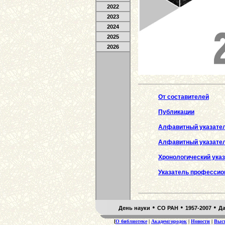
2022
2023
2024
2025
2026
От составителей
Публикации
Aлфавитный указател
Aлфавитный указател
Хронологический ука
Указатель профессио
•
•
•
День науки
СО РАН
1957-2007
Д
[
О библиотеке
|
Академгородок
|
Новости
|
Выс