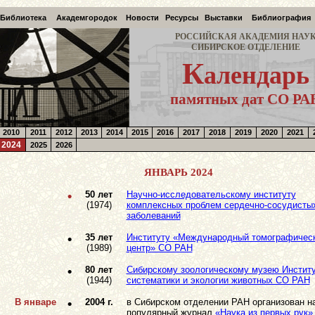
Библиотека
Академгородок
Новости
Ресурсы
Выставки
Библиография
РОССИЙСКАЯ АКАДЕМИЯ НАУ
СИБИРСКОЕ ОТДЕЛЕНИЕ
К
алендарь
памятных дат СО РА
2010
2011
2012
2013
2014
2015
2016
2017
2018
2019
2020
2021
2024
2025
2026
ЯНВАРЬ 2024
•
50 лет
Научно-исследовательскому институту
(1974)
комплексных проблем сердечно-сосудисты
заболеваний
•
35 лет
Институту «Международный томографичес
(1989)
центр» СО РАН
•
80 лет
Сибирскому зоологическому музею Инстит
(1944)
систематики и экологии животных СО РАН
В январе
•
2004 г.
в Сибирском отделении РАН организован н
популярный журнал
«Наука из первых рук»