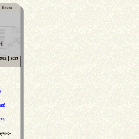
Поиск
К
Н
2022
2023
х
кий
ута
аучно-