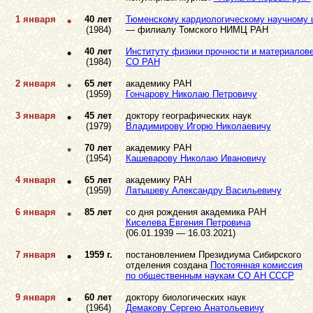
1 января
•
40 лет
Тюменскому кардиологическому научному 
(1984)
— филиалу Томского НИМЦ РАН
•
40 лет
Институту физики прочности и материалов
(1984)
СО РАН
2 января
•
65 лет
академику РАН
(1959)
Гончарову Николаю Петровичу
3 января
•
45 лет
доктору географических наук
(1979)
Владимирову Игорю Николаевичу
•
70 лет
академику РАН
(1954)
Кашеварову Николаю Ивановичу
4 января
•
65 лет
академику РАН
(1959)
Латышеву Александру Васильевичу
6 января
•
85 лет
со дня рождения академика РАН
Киселева Евгения Петровича
(06.01.1939 — 16.03.2021)
7 января
•
1959 г.
постановлением Президиума Сибирского
отделения создана
Постоянная комиссия
по общественным наукам СО АН СССР
9 января
•
60 лет
доктору биологических наук
(1964)
Демакову Сергею Анатольевичу