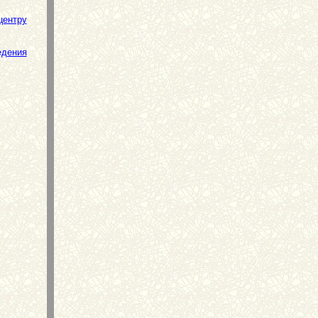
центру
едения