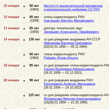
10 января
•
60 лет
Институту вычислительной математики
(1964)
и математической геофизики СО РАН
12 января
•
85 лет
члену-корреспонденту РАН
(1939)
Григорьеву Виктору Михайловичу
13 января
•
65 лет
доктору технических наук
(1959)
Зиновьеву Александру Тимофеевичу
14 января
•
130 лет
со дня рождения академика АН СССР
Немчинова Василия Сергеевича
(02(14).01.1894 — 05.11.1964)
•
60 лет
члену-корреспонденту РАН
(1964)
Рябцеву Игорю Ильичу
18 января
•
85 лет
со дня рождения члена-корреспондента РА
Снытко Валериана Афанасьевича
(18.01.1939 — 02.12.2021)
28 января
•
90 лет
со дня рождения академика РАН
Конторовича Алексея Эмильевича
(28.01.1934 — 24.10.2023)
•
115 лет
со дня рождения члена-корреспондента А
Флоренсова Николая Александровича
(15(28).01.1909 — 21.03.1986)