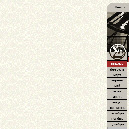
Начало
январь
февраль
март
апрель
май
июнь
июль
август
сентябрь
октябрь
ноябрь
декабрь