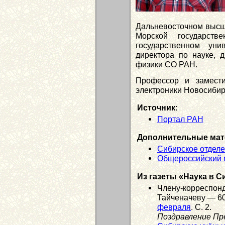
Дальневосточном выс
Морской государств
государствен­ном ун
директора по науке, д
физики СО РАН.
Профессор и замести
электроники Новосибир
Источник:
Портал РАН
Дополнительные мат
Сибирское отдел
Общероссийский м
Из газеты «Наука в С
Члену-корреспон
Тайченачеву — 60 
февраля
. С. 2.
Поздравление Пр