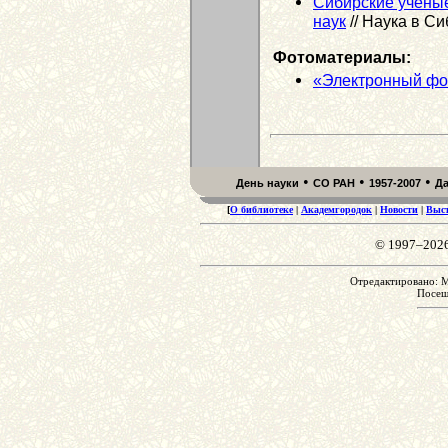
Сибирские учёны
наук
// Наука в Си
Фотоматериалы:
«Электронный фо
•
•
•
День науки
СО РАН
1957-2007
Д
[
О библиотеке
|
Академгородок
|
Новости
|
Выс
© 1997–202
Отредактировано: M
Посе