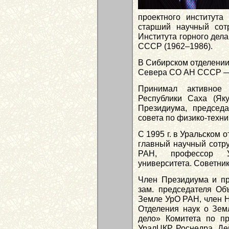
проектного института 
старший научный сотр
Института горного дел
СССР (1962–1986).
В Сибирском отделении 
Севера СО АН СССР — Р
Принимал активное
Республики Саха (Яку
Президиума, председа
совета по физико-техни
С 1995 г. в Уральском 
главный научный сотру
РАН, профессор Ур
университета. Советник
Член Президиума и пр
зам. председателя Об
Земле УрО РАН, член Н
Отделения наук о Зем
дело» Комитета по п
УралЦКР Роснедра. Де