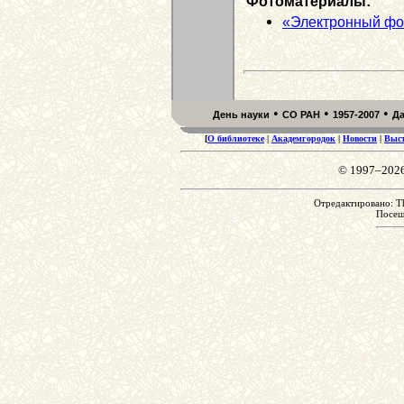
Фотоматериалы:
«Электронный фо
•
•
•
День науки
СО РАН
1957-2007
Д
[
О библиотеке
|
Академгородок
|
Новости
|
Выс
© 1997–202
Отредактировано: Th
Посе