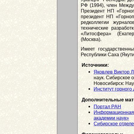
РФ (1994), член Между
Президент НП «Горно
президент НП «Горно
редколлегии журнало
технические разработ
«Литосфера» (Екате
(Москва).
Имеет государственн
Республики Саха (Якути
Источники:
Яковлев Виктор 
наук. Сибирское 
Новосибирск: Наук
Институт горного
Дополнительные мат
Портал РАН
Информационная 
академии наук»
Сибирское отдел