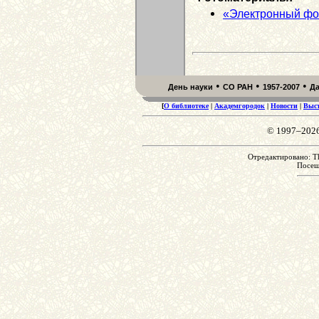
«Электронный фо
•
•
•
День науки
СО РАН
1957-2007
Д
[
О библиотеке
|
Академгородок
|
Новости
|
Выс
© 1997–202
Отредактировано: Th
Посе