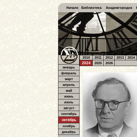
Начало
Библиотека
Академгородок
2010
2011
2012
2013
2014
2024
2025
2026
январь
февраль
март
апрель
май
июнь
июль
август
сентябрь
октябрь
ноябрь
декабрь