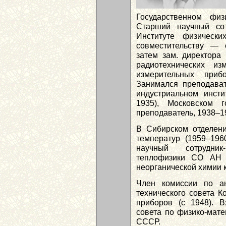
Государственном физи
Старший научный сот
Институте физичес
совместительству — с
затем зам. директора
радиотехнических и
измерительных при
Занимался преподават
индустриальном инсти
1935), Московском г
преподаватель, 1938–1
В Сибирском отделении
температур (1959–1960
научный сотрудник-
теплофизики СО АН 
неорганической химии к
Член комиссии по а
технического совета К
приборов (с 1948). 
совета по физико-мат
СССР.