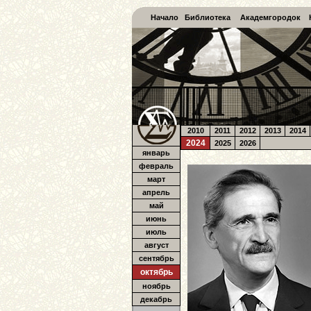
Начало
Библиотека
Академгородок
2010
2011
2012
2013
2014
2024
2025
2026
январь
февраль
март
апрель
май
июнь
июль
август
сентябрь
октябрь
ноябрь
декабрь