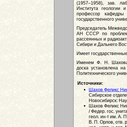
(1957–1958), зав. л
Института геологии 
профессор кафедры 
государственного униве
Председатель Межведо
АН СССР по проблем
рассеянных и радиоакт
Сибири и Дальнего Вос
Имеет государственные
Именем Ф. Н. Шахова
доска установлена на 
Политехнического униве
Источники:
Шахов Феликс Ни
Сибирское отделе
Новосибирск: Наук
Шахов Феликс Ник
/ Федер. гос. уни
геол. ин-т им. А. П
В. П. Орлов, отв. 