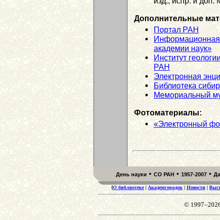
изд., испр. и доп.
Дополнительные мат
Портал РАН
Информационная 
академии наук»
Институт геологи
РАН
Электронная энц
Библиотека сибир
Мемориальный му
Фотоматериалы:
«Электронный фо
•
•
•
День науки
СО РАН
1957-2007
Д
[
О библиотеке
|
Академгородок
|
Новости
|
Выс
© 1997–202