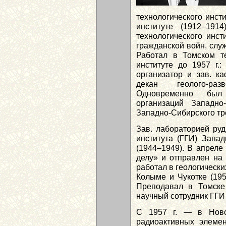
технологического инсти
институте (1912–191
технологического инст
гражданской войн, служ
Работал в Томском те
институте до 1957 г.:
организатор и зав. к
декан геолого-раз
Одновременно был 
организаций Западно-
Западно-Сибирского тр
Зав. лабораторией руд
института (ГГИ) Зап
(1944–1949). В апреле
делу» и отправлен на 
работал в геологическ
Колыме и Чукотке (195
Преподавал в Томск
научный сотрудник ГГИ 
С 1957 г. — в Новос
радиоактивных элеме