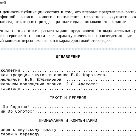
лей.
я ценность публикации состоит в том, что впервые представлена расш
тофонной записи живого исполнения известного якутского ска
атаева, от которого трижды в разные годы записывали это сказание.
нные на пластинке фрагменты дают представление о выразительных ср
ого героического эпоса как драматургического произведения, где
й монолог персонажа является характеристикой этого героя.
ОГЛАВЛЕНИЕ
дколлегии ...............................................
Емельянов, В.В. Илларионов
 ..............................
ыкальном воплощении олонхо. 
Э.Е. Алексеев
 ...............
ставителя ...............................................
ТЕКСТ И ПЕРЕВОД
н Эр Содотох" ...........................................
чий Эр Соготох" .........................................
ПРИМЕЧАНИЯ И КОММЕНТАРИИ
чания к якутскому тексту ................................
нтарии к переводу .......................................