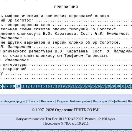
ПРИЛОЖЕНИЯ
рь мифологических и эпических персонажей олонхо

чий Эр Соготох" .........................................
рь непереведенных слов ..................................
ительная схема сюжетов олонхо "Могучий Эр Соготох"

олнении олонхосута В.О. Каратаева. Сост. 
Н.В. Емельянов,

Илларионов
 ..............................................
ние других вариантов и версий олонхо об Эр Соготохе.

 
В. Илларионов
 ..........................................
ы эпического репертуара В.О. Каратаева. Сост. 
В. Илларио
а со сказителем-олонхосутом Трофимом Гоголевым.

В. Илларионов
 ...........................................
к литературы ............................................
к сокращений ............................................
ry ......................................................
5
6
7
8
9
10
11
12
13
14
15
16
17
18
19
20
21
22
23
24
25
26
27
28
29
30
31
32
ке
|
Академгородок
|
Новости
|
Выставки
|
Ресурсы
|
Библиография
|
Партнеры
|
ИнфоЛоция
|
По
© 1997–2026 Отделение ГПНТБ СО РАН
Документ изменен: Thu Dec 18 15:32:47 2025. Размер: 12,196 bytes.
Посещение N 7806 с 5.10.2011