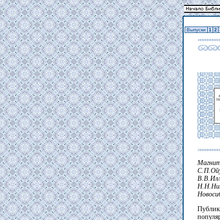
Выпуски
1
2
Магнит
С.П.О
В.В.И
Н.Н.Ни
Новосиб
Публик
популя