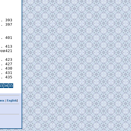
. 393

. 397

. 401

. 413

нов
421

. 423

. 427

. 430

. 431

33
34
35
иск
|
English
]