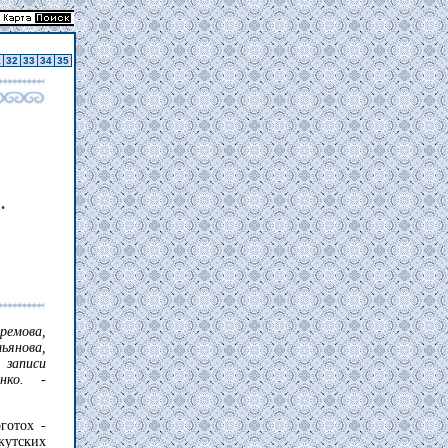
1
32
33
34
35
.
ремова,
янова,
записи
енко. -
готох -
кутских