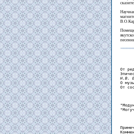
сказите
Научна
магни
В.О.Кар
Помеще
якутск
песенны
От ре
Н.В. 
О муз
От со
"Моду
"Могу
Приме
Комме