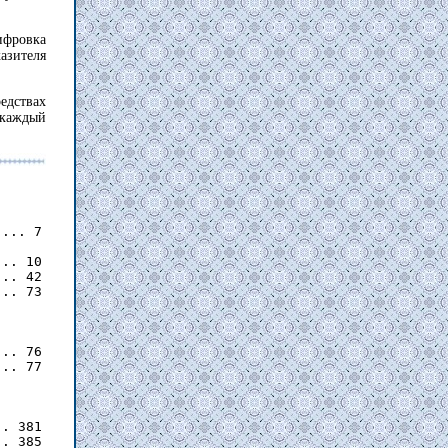
ифровка
зителя
едствах
 каждый
... 7

.. 10

.. 42

.. 73

.. 76

.. 77

. 381

. 385
