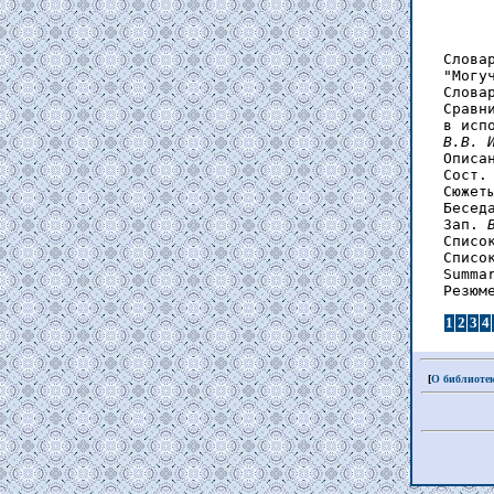
Слова
"Могу
Слова
Сравн
в исп
В.В. 
Описа
Сост.
Сюжет
Бесед
Зап. 
Списо
Списо
Summa
1
2
3
4
[
О библиоте