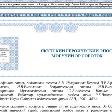
3
4
5
6
7
8
9
10
11
12
13
14
15
16
17
18
19
20
21
22
23
24
25
26
27
28
29
30
3
ЯКУТСКИЙ ГЕРОИЧЕСКИЙ ЭПОС
МОГУЧИЙ ЭР СОГОТОХ
офонная запись, подготовка текста В.В. Илларионова Перевод П.Е.Еф
йунской, Н.В.Емельянова. Вступительная статья Н.В.Емель
лларионова Музыковедческая статья Э.Е.Алексеева Нотные 
колаевой. Редактор музыковедческого раздела тома Р.Б.Назар
ирск: Наука Сибирская издательская фирма РАН, 1996. - 440 с.
уемое сказание относится к ранним типам архаического эпоса. Эр Со
рный эпический герой, занимающий особое место в репертуаре я