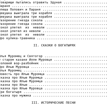
 II. СКАЗКИ О БОГАТЫРЯХ
Илья Муромец и Святогор .................................
О старом казаке Илле Муровце ............................
Соловей вор-разбойник ...................................
Про Илью Муровца ........................................
Илья Муромец ............................................
Повесть про Илью Муромца ................................
Сказка про Илью Муромца .................................
Сказка про Илью Муромца .................................
Сказка про Илью .........................................
Сказка про Илью Муровца .................................
Три богатыря ............................................
Сказка про мужика .......................................
III. ИСТОРИЧЕСКИЕ ПЕСНИ