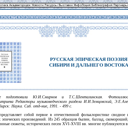
3
4
5
6
7
8
9
10
11
12
13
14
15
16
17
18
19
20
21
22
23
24
25
26
27
28
29
30
3
РУССКАЯ ЭПИЧЕСКАЯ ПОЭЗИЯ
СИБИРИ И ДАЛЬНЕГО ВОСТОК
ие подготовили Ю.И.Смирнов и Т.С.Шенталинская. Фотоиллюс
итриева Редакторы музыковедческого раздела И.И.Земцовский, Э.Е.Алек
ирск: Наука. Сиб. отд-ние, 1991. - 499 с.
представляет собой первое в отечественной фольклористике сводное 
х эпических произведений. Из 245 образцов былин, баллад, скомороший,
инные сюжеты, исторических песен XVI-XVIII вв. многие публикуются в