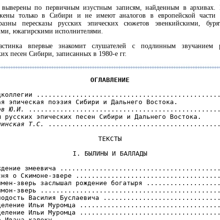
 выверены по первичным изустным записям, найденным в архивах.
жены только в Сибири и не имеют аналогов в европейской части 
разны пересказы русских эпических сюжетов эвенкийскими, буря
ими, юкагирскими исполнителями.
астинка впервые знакомит слушателей с подлинным звучанием 
их песен Сибири, записанных в 1980-е гг.
ОГЛАВЛЕНИЕ
дколлегии ...............................................
ов Ю.И.
 .................................................
линская Т.С.
 ............................................
ТЕКСТЫ
I. БЫЛИНЫ И БАЛЛАДЫ