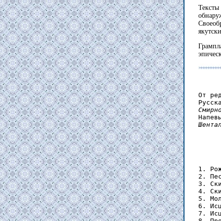
Тексты
обнару
Своеоб
якутск
Грампл
эпическ
От ре
Смирн
Шента