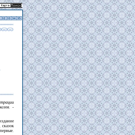
1
32
33
34
35
А
трации
сеев. -
издание
 сказок
первые.