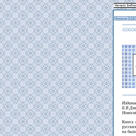
Выпуски
1
2
Издан
Б.В.Дм
Новосиб
Книга 
русски
на был