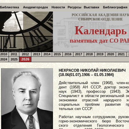
Библиотека
Академгородок
Новости
Ресурсы
Выставки
Библиография
РОССИЙСКАЯ АКАДЕМИЯ НАУ
СИБИРСКОЕ ОТДЕЛЕНИЕ
К
алендарь
памятных дат СО РА
2010
2011
2012
2013
2014
2015
2016
2017
2018
2019
2020
2021
2026
2024
2025
НЕКРАСОВ НИКОЛАЙ НИКОЛАЕВИЧ
(18.06(01.07).1906 – 01.05.1984)
Действительный член (1968), член-к
дент (1958) АН СССР, доктор эконо
наук (1943), профессор (1943). Эк
Специалист в области региональной э
экономики отраслей народного хо
социальных проблем развития пр
тельных сил СССР.
Работал научным сотрудником, руков
горно-экономического бюро Восточн
ского отделения Геологического 