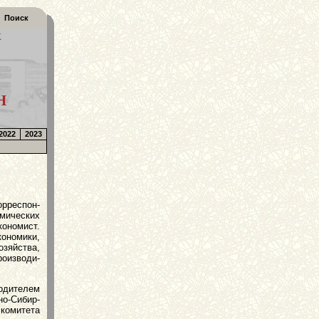
Поиск
К
Н
2022
2023
орреспон­
мических
ономист.
кономики,
зяйства,
оизводи­
одителем
о-Сибир­
комитета