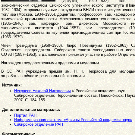
(Иркутск, 1929–1932), зав. т
экономическим отделом Сибирского углехимического института (Нов
1932–1934), старшим научным сотрудником ВНИИ газа и искусственног
топлива (Москва, 1934–1936), доцентом, профессором, зав. кафедрой 
химической промышленности Московского химико-технологического и
(1936–1946), зав. кафедрой, зам. директора Московского ин
экономического института (1944–1957), зам. председателя (195
председателем Совета по изучению производи­тельных сил при Госп
(1966–1979).
Член Президиума (1958–1963), бюро Президиума (1962–1963) Си
Отделения, председатель Сибирского совета экспедиционных иссл
СО АН (1957–1963), в дальнейшем принимал участие в работе Отделен
Награжден государственными орденами и медалями.
В СО РАН учреждена премия им. Н. Н. Некрасова для молоды
за работы в области региональной экономики.
Источник:
Некрасов Николай Николаевич
// Российская академия наук.
Сибирское отделение: Персональный состав. Новосибирск: Наук
2007. С. 184–185.
Дополнительные материалы:
Портал РАН
Информационная система «Архивы Российской академии наук»
Сибирское отделение РАН
Фотоматериалы: