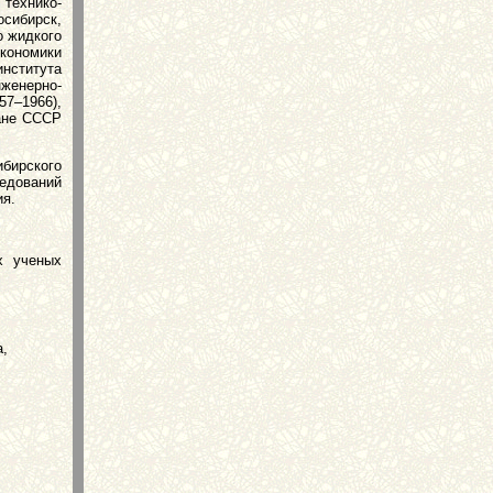
ехнико-
осибирск,
о жидкого
экономики
нститута
женерно-
7–1966),
лане СССР
бирского
едований
ия.
х ученых
а,