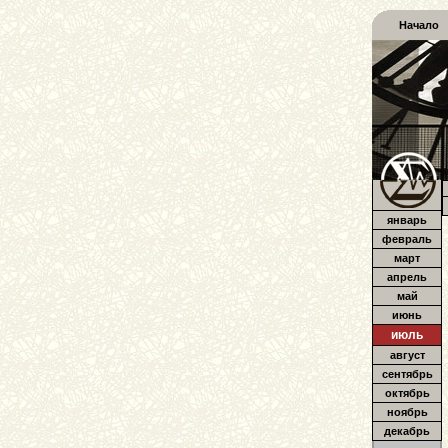
Начало
январь
февраль
март
апрель
май
июнь
июль
август
сентябрь
октябрь
ноябрь
декабрь