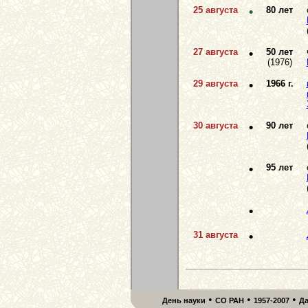
25 августа
•
80 лет
27 августа
•
50 лет
(1976)
29 августа
•
1966 г.
30 августа
•
90 лет
•
95 лет
•
31 августа
•
•
•
•
День науки
СО РАН
1957-2007
Д