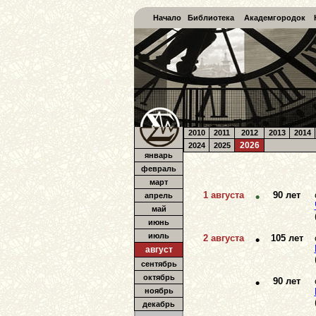
Начало
Библиотека
Академгородок
2010
2011
2012
2013
2014
2026
2024
2025
январь
февраль
март
1 августа
•
90 лет
апрель
май
июнь
июль
2 августа
•
105 лет
август
сентябрь
октябрь
•
90 лет
ноябрь
декабрь