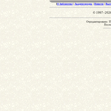
[
О библиотеке
|
Академгородок
|
Новости
|
Выс
© 1997–202
Отредактировано: Th
Посе