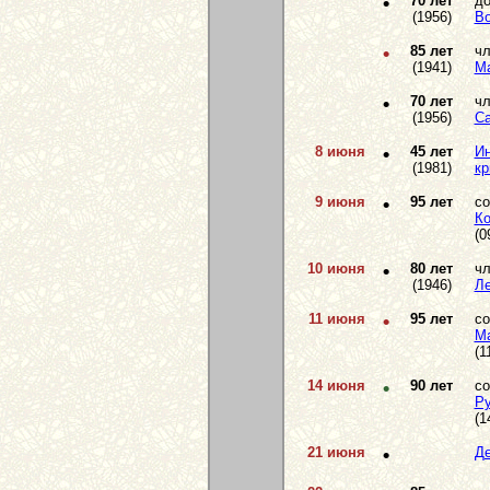
•
70 лет
до
(1956)
Во
•
85 лет
чл
(1941)
М
•
70 лет
чл
(1956)
С
8 июня
•
45 лет
Ин
(1981)
кр
9 июня
•
95 лет
со
Ко
(0
10 июня
•
80 лет
чл
(1946)
Ле
11 июня
•
95 лет
со
М
(1
14 июня
•
90 лет
со
Ру
(1
21 июня
•
Де