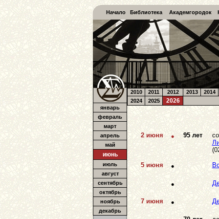
Начало
Библиотека
Академгородок
2010
2011
2012
2013
2014
2026
2024
2025
январь
февраль
март
2 июня
•
95 лет
со
апрель
Ли
май
(0
июнь
июль
5 июня
•
В
август
•
Де
сентябрь
октябрь
7 июня
•
Де
ноябрь
декабрь