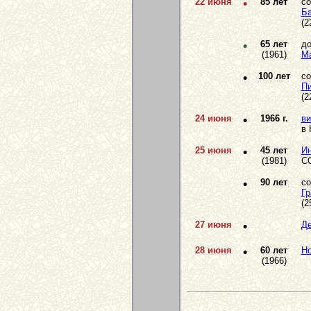
22 июня
•
85 лет
со
Ба
(2
•
65 лет
до
(1961)
Ма
•
100 лет
со
Пи
(2
24 июня
•
1966 г.
ви
в 
25 июня
•
45 лет
Ин
(1981)
С
•
90 лет
со
Гр
(2
27 июня
•
Де
28 июня
•
60 лет
Но
(1966)