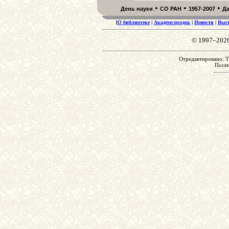
•
•
•
День науки
СО РАН
1957-2007
Д
[
О библиотеке
|
Академгородок
|
Новости
|
Выс
© 1997–202
Отредактировано: Th
Посе