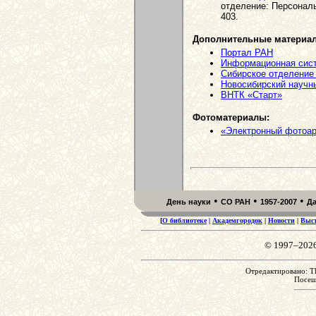
отделение: Персональ
403.
Дополнительные материа
Портал РАН
Информационная сист
Сибирское отделение
Новосибирский научн
ВНТК «Старт»
Фотоматериалы:
«Электронный фотоа
•
•
•
День науки
СО РАН
1957-2007
Д
[
О библиотеке
|
Академгородок
|
Новости
|
Выс
© 1997–202
Отредактировано: Th
Посе