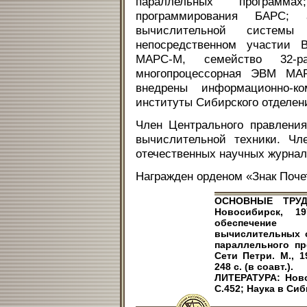
параллельных программ
программирования БАРС; 
вычислительной систем
непосредственном участии 
МАРС-М, семейство 32-р
многопроцессорная ЭВМ МАР
внедрены информационно-к
институты Сибирского отделен
Член Центрального правлени
вычислительной техники. Чл
отечественных научных журнал
Награжден орденом «Знак Почет
ОСНОВНЫЕ ТРУД
Новосибирск, 1
обеспечение 
вычислительных си
параллельного про
Сети Петри. М., 1
248 с. (в соавт.).
ЛИТЕРАТУРА: Ново
С.452; Наука в Сиби