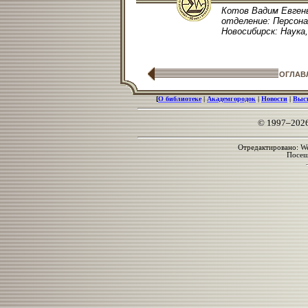
Котов Вадим Евгень
отделение: Персонал
Новосибирск: Наука, 
ОГЛАВ
[
О библиотеке
|
Академгородок
|
Новости
|
Выс
© 1997–202
Отредактировано: We
Посе