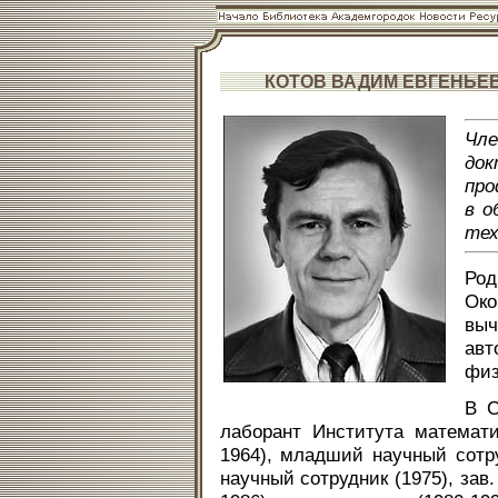
КОТОВ ВАДИМ ЕВГЕНЬЕ
Чл
док
про
в о
тех
Род
Ок
вы
авт
физ
В С
лаборант Института математ
1964), младший научный сотру
научный сотрудник (1975), зав.