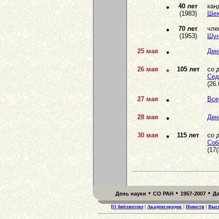
•
40 лет
кан
(1983)
Шех
•
70 лет
чле
(1953)
Шун
25 мая
•
Ден
26 мая
•
105 лет
со 
Сед
(26.
27 мая
•
Все
28 мая
•
Ден
30 мая
•
115 лет
со 
Соб
(17(
•
•
•
День науки
СО РАН
1957-2007
Д
[
О библиотеке
|
Академгородок
|
Новости
|
Выс