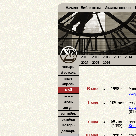
Начало
Библиотека
Академгородок
2010
2011
2012
2013
2014
2024
2025
2026
январь
февраль
март
апрель
В мае
•
1998 г.
Уни
май
зар
июнь
июль
1 мая
•
105 лет
со 
Буд
август
(01.
сентябрь
октябрь
7 мая
•
60 лет
чле
ноябрь
(1963)
Коп
декабрь
10 мая
1958 г.
сос