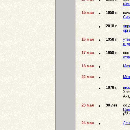
•
ком
15 мая
•
1958 г.
нач
Сиб
•
2018 г.
упр
орг
16 мая
•
1958 г.
утв
отд
17 мая
•
1958 г.
сос
отд
18 мая
•
Меж
22 мая
•
Меж
•
1978 г.
виз
Хос
Ака
23 мая
•
90 лет
со 
Цве
(23.
24 мая
•
Ден