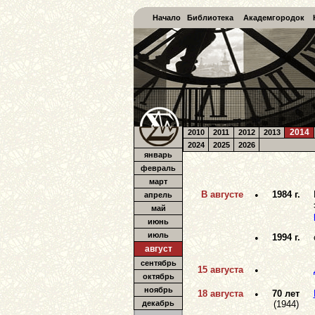
Начало
Библиотека
Академгородок
2014
2010
2011
2012
2013
2024
2025
2026
январь
февраль
март
В августе
•
1984 г.
апрель
май
июнь
июль
•
1994 г.
август
сентябрь
15 августа
•
октябрь
ноябрь
18 августа
•
70 лет
декабрь
(1944)