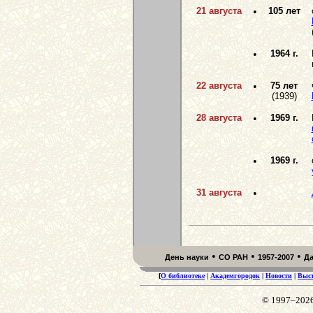
21 августа
•
105 лет
•
1964 г.
22 августа
•
75 лет
(1939)
28 августа
•
1969 г.
•
1969 г.
31 августа
•
•
•
•
День науки
СО РАН
1957-2007
Д
[
О библиотеке
|
Академгородок
|
Новости
|
Выс
© 1997–202