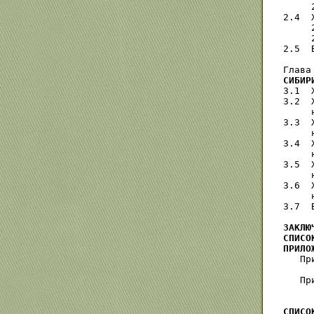
     
2.4  
     
     
2.5  
Глава
СИБИР
3.1  
3.2  
     
3.3  
     
3.4  
     
3.5  
     
3.6  
     
3.7  
ЗАКЛЮ
СПИСО
ПРИЛО

   П
     
   Пр
     
СПИСО