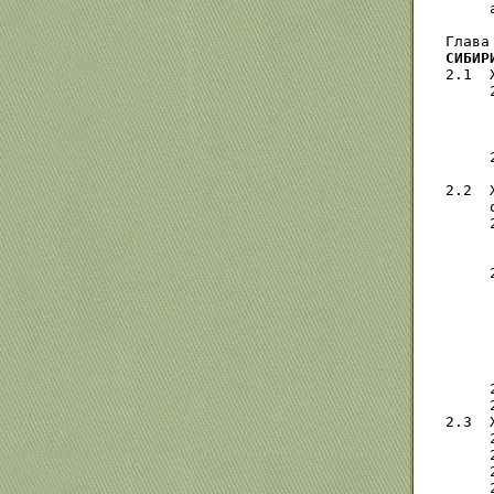
     
Глава
СИБИР
2.1  
     
     
     
     
     
     
2.2  
     
     
     
     
     
     
     
     
     
     
     
     
     
2.3  
     
     
     
     