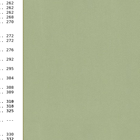
. 262

. 262

. 262

. 268

. 270

. 272

. 272

. 276

. 292

. 295

. 304

. 308

. 309

. 310

. 318

.. 325
. ---

. 332
