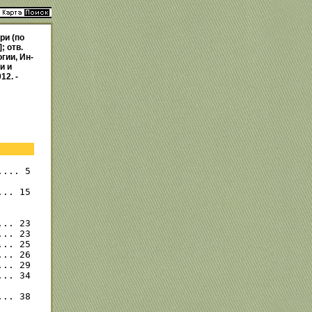
ри (по
; отв.
гии, Ин-
и и
12. -
.... 5

.. 15

.. 23

.. 23

.. 25

.. 26

.. 29

.. 34

.. 38
