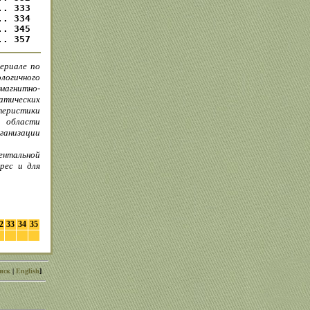
. 333

. 334

. 345

.. 357
ериале по
логичного
агнитно-
атических
теристики
 области
рганизации
ментальной
рес и для
2
33
34
35
иск
|
English
]