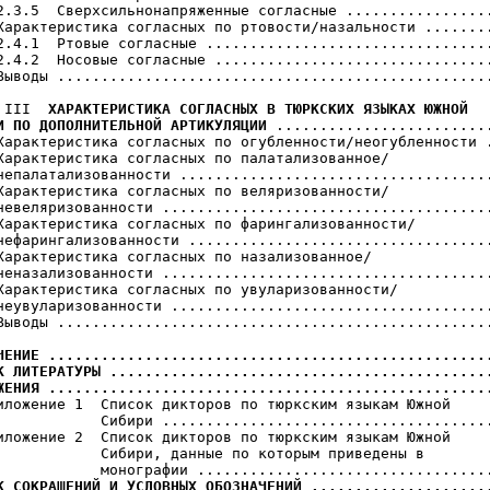
2.3.5  Сверхсильнонапряженные согласные .................
Характеристика согласных по ртовости/назальности ........
2.4.1  Ртовые согласные .................................
2.4.2  Носовые согласные ................................
Выводы ..................................................
 III  
ХАРАКТЕРИСТИКА СОГЛАСНЫХ В ТЮРКСКИХ ЯЗЫКАХ ЮЖНОЙ

И ПО ДОПОЛНИТЕЛЬНОЙ АРТИКУЛЯЦИИ
 .........................
Характеристика согласных по огубленности/неогубленности .
Характеристика согласных по палатализованное/

непалатализованности ....................................
Характеристика согласных по веляризованности/

невеляризованности ......................................
Характеристика согласных по фарингализованности/

нефарингализованности ...................................
Характеристика согласных по назализованное/

неназализованности ......................................
Характеристика согласных по увуларизованности/

неувуларизованности .....................................
Выводы ..................................................
ЧЕНИЕ ...................................................
К ЛИТЕРАТУРЫ ............................................
ЖЕНИЯ ..................................................
риложение 1  Список дикторов по тюркским языкам Южной

            Сибири ......................................
иложение 2  Список дикторов по тюркским языкам Южной

            Сибири, данные по которым приведены в

К СОКРАЩЕНИЙ И УСЛОВНЫХ ОБОЗНАЧЕНИЙ .....................