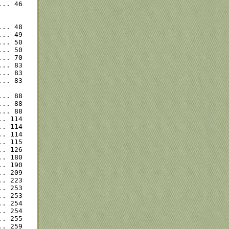
.. 46

.. 48

.. 49

.. 50

.. 50

.. 70

.. 83

.. 83

.. 83

.. 88

.. 88

.. 88

. 114

. 114

. 114

. 115

. 126

. 180

. 190

. 209

. 223

. 253

. 253

. 254

. 254

. 255

. 259
