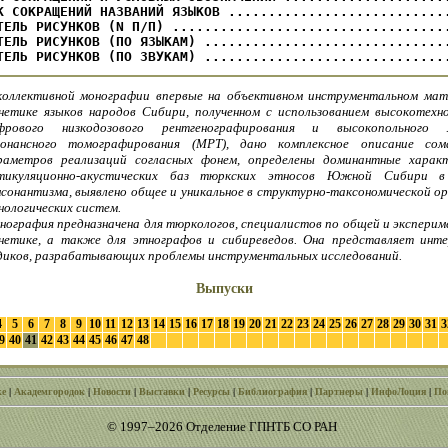
К СОКРАЩЕНИЙ НАЗВАНИЙ ЯЗЫКОВ ............................
ТЕЛЬ РИСУНКОВ (N П/П) ...................................
ТЕЛЬ РИСУНКОВ (ПО ЯЗЫКАМ) ...............................
ТЕЛЬ РИСУНКОВ (ПО ЗВУКАМ) ..............................
коллективной монографии впервые на объективном инструментальном мат
нетике языков народов Сибири, полученном с использованием высокотехно
фрового низкодозового рентгенографирования и высокопольного м
зонансного томографирования (МРТ), дано комплексное описание сом
раметров реализаций согласных фонем, определены доминантные харак
тикуляционно-акустических баз тюркских этносов Южной Сибири в
нсонантизма, выявлено общее и уникальное в структурно-таксономической о
нологических систем.
нография предназначена для тюркологов, специалистов по общей и экспери
нетике, а также для этнографов и сибиреведов. Она представляет инте
диков, разрабатывающих проблемы инструментальных исследований.
Выпуски
4
5
6
7
8
9
10
11
12
13
14
15
16
17
18
19
20
21
22
23
24
25
26
27
28
29
30
31
3
9
40
41
42
43
44
45
46
47
48
ке
|
Академгородок
|
Новости
|
Выставки
|
Ресурсы
|
Библиография
|
Партнеры
|
ИнфоЛоция
|
По
© 1997–2026 Отделение ГПНТБ СО РАН