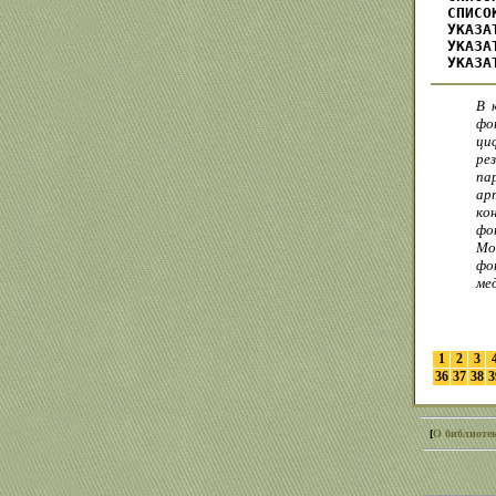
СПИСО
УКАЗА
УКАЗА
УКАЗА
В 
фо
ци
ре
па
ар
ко
фо
Мо
фо
ме
1
2
3
36
37
38
3
[
О библиоте