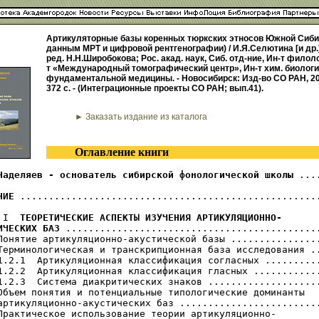
Артикуляторные базы коренных тюркских этносов Южной Сиби
данным МРТ и цифровой рентгенографии) / И.Я.Селютина [и др.]
ред. Н.Н.Широбокова; Рос. акад. наук, Сиб. отд-ние, Ин-т филоло
т «Международный томографический центр», Ин-т хим. биологи
фундаментальной медицины. - Новосибирск: Изд-во СО РАН, 20
372 с. - (Интеграционные проекты СО РАН; вып.41).
► Заказать издание из каталога
Оглавление книги
Наделяев - основатель сибирской фонологической школы
 ...
НИЕ
 .....................................................
 I  
ТЕОРЕТИЧЕСКИЕ АСПЕКТЫ ИЗУЧЕНИЯ АРТИКУЛЯЦИОННО-

ИЧЕСКИХ БАЗ
 .............................................
Понятие артикуляционно-акустической базы ................
Терминологическая и транскрипционная база исследования ..
1.2.1  Артикуляционная классификация согласных ..........
1.2.2  Артикуляционная классификация гласных ............
1.2.3  Система диакритических знаков ....................
Объем понятия и потенциальные типологические доминанты

артикуляционно-акустических баз .........................
Практическое использование теории артикуляционно-
