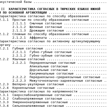
акустической базы .......................................
 II  
ХАРАКТЕРИСТИКА СОГЛАСНЫХ В ТЮРКСКИХ ЯЗЫКАХ ЮЖНОЙ

И ПО ОСНОВНОЙ АРТИКУЛЯЦИИ
 ...............................
Характеристика согласных по способу образования .........
2.1.1  Простые по способу образования согласные .........
       2.1.1.1  Смычные согласные .......................
       2.1.1.2  Щелевые согласные .......................
       2.1.1.3  Дрожащие согласные ......................
2.1.2  Сложные по способу образования согласные .........
       2.1.2.1  Аффрикаты ...............................
Характеристика согласных по активному артикулирующему

органу ..................................................
2.2.1  Губные согласные .................................
       2.2.1.1  Губно-губные согласные ..................
       2.2.1.2  Губно-зубные согласные ..................
2.2.2  Язычные согласные ................................
       2.2.2.1  Переднеязычные согласные ................
                Апикальные согласные ....................
                Дорсальные согласные ....................
                Какуминальные согласные .................
       2.2.2.2  Переднеязычно-среднеязычные согласные ...
       2.2.2.3  Межуточноязычно-заднеязычные согласные ..
2.2.3  Велярно-увулярные согласные ......................
2.2.4  Корнеязычные согласные ...........................
Характеристика согласных по напряженности ...............
2.3.1  Сверхслабонапряженные согласные ..................
2.3.2  Слабонапряженные согласные .......................
2.3.3  Умереннонапряженные согласные ....................
2.3.4  Сильнонапряженные согласные ......................