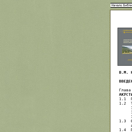
В.М. 
ВВЕДЕ
Глава
АКУСТ
1.1  
1.2  
     
     
     
1.3  
     
1.4  