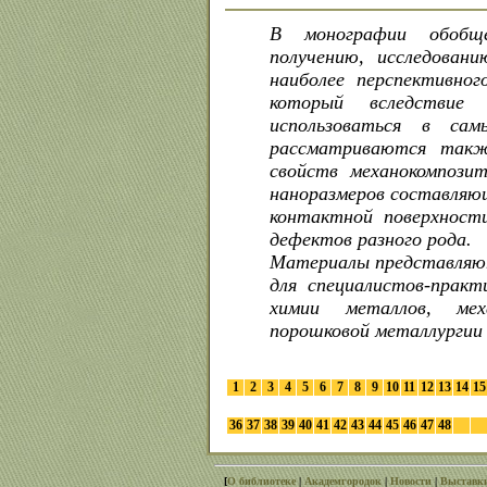
В монографии обобще
получению, исследован
наиболее перспективног
который вследствие
использоваться в са
рассматриваются такж
свойств механокомпози
наноразмеров составляю
контактной поверхност
дефектов разного рода.
Материалы представляют
для специалистов-прак
химии металлов, меха
порошковой металлургии 
1
2
3
4
5
6
7
8
9
10
11
12
13
14
15
36
37
38
39
40
41
42
43
44
45
46
47
48
[
О библиотеке
|
Академгородок
|
Новости
|
Выставк