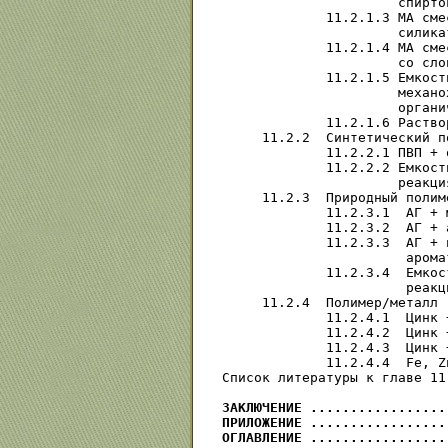
                      спирто
             11.2.1.3 МА сме
                      силика
             11.2.1.4 МА сме
                      со сло
             11.2.1.5 Емкост
                      механо
                      органи
             11.2.1.6 Раство
     11.2.2  Синтетический п
             11.2.2.1 ПВП + 
             11.2.2.2 Емкост
                      реакци
     11.2.3  Природный полим
             11.2.3.1  АГ + 
             11.2.3.2  АГ + 
             11.2.3.3  АГ + 
                       арома
             11.2.3.4  Емкос
                       реакц
     11.2.4  Полимер/металл 
             11.2.4.1  Цинк 
             11.2.4.2  Цинк 
             11.2.4.3  Цинк 
             11.2.4.4  Fe, Z
Список литературы к главе 11
ЗАКЛЮЧЕНИЕ .................
ПРИЛОЖЕНИЕ .................
ОГЛАВЛЕНИЕ .................