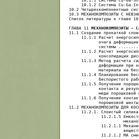
     10.1.1 Система Сu-Ga-Sn
     10.1.2 Система Сu-Ga-In
10.2 Четырехкомпонентные сис
10.3 МЕХАНОКОМПОЗИТЫ С НЕВЗА
Список литературы к главе 10
ГЛАВА 11 
МЕХАНОКОМПОЗИТЫ - С
11.1 Создание прокаткой слои
     11.1.1 Расчет энергосил
            очага деформации
            системы ........
     11.1.2 Расчет энергосил
            консолидации дис
     11.1.3 Метод расчета си
            деформации при н
            материала на бес
     11.1.4 Плакирование бес
            беспористого раб
     11.1.5 Получение порошк
            контакта и резул
            меди порошковой 
     11.1.6 Получение контак
            порошковой шихты
11.2 МЕХАНОКОМПОЗИТЫ ДЛЯ КОС
     11.2.1. Слоистый силика
             11.2.1.5 Емкост
                      механо
             11.2.1.1 Механи
                      вещест
             11.2.1.2 МА сме