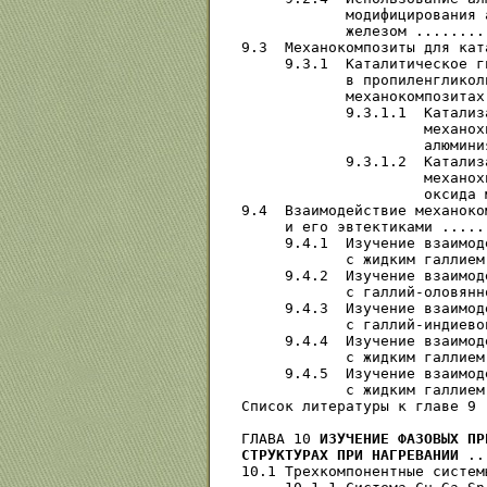
            модифицирования 
            железом ........
9.3  Механокомпозиты для кат
     9.3.1  Каталитическое г
            в пропиленгликол
            механокомпозитах
            9.3.1.1  Катализ
                     механох
                     алюмини
            9.3.1.2  Катализ
                     механох
                     оксида 
9.4  Взаимодействие механоко
     и его эвтектиками .....
     9.4.1  Изучение взаимод
            с жидким галлием
     9.4.2  Изучение взаимод
            с галлий-оловянн
     9.4.3  Изучение взаимод
            с галлий-индиево
     9.4.4  Изучение взаимод
            с жидким галлием
     9.4.5  Изучение взаимод
            с жидким галлием
Список литературы к главе 9 
ГЛАВА 10 
ИЗУЧЕНИЕ ФАЗОВЫХ ПР
СТРУКТУРАХ ПРИ НАГРЕВАНИИ
 ..
10.1 Трехкомпонентные систем