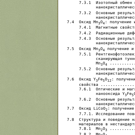
     7.3.1  Изотопный обмен 
            нанокристалличес
     7.3.2  Основные результ
            нанокристалличес
7.4  Оксид Мn
O
: получение 
3
4
     7.4.1  Магнитные свойст
     7.4.2  Радиационные деф
     7.4.3  Основные результ
            нанокристалличес
7.5  Оксид Мn
O
 получение и
3
4
     7.5.1  Рентгенофотоэлек
            сканирующая тунн
            Мn
O
 ..........
3
4
     7.5.2  Основные результ
            нанокристалличес
7.6  Оксид Y
Fe
O
: получени
3
5
12
     свойства ..............
     7.6.1  Оптические и маг
            нанооксида Y
Fe
3
5
     7.6.2  Основные результ
            нанокристалличес
7.7  Оксид LiCoO
: получение
2
     7.7.1. Исследование пов
7.8  Структура и поведение н
     материалов в нестандарт
     7.8.1  Мn
O
 ..........
2
3
     7.8.2  Мn
O
 ..........