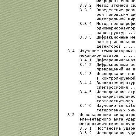
            микрорентгеноспе
     3.3.2  Метод атомной си
     3.3.3  Определение разм
            рентгеновским ди
            интегральной шир
     3.3.4  Метод полнопрофи
            одномерноразупор
            наноструктур ...
     3.3.5  Дифракционные ме
            частиц использов
            детекторов .....
3.4  Изучение температурных 
     механокомпозитов ......
     3.4.1  Дифференциальная
     3.4.2  Дифракционные ис
            превращений на в
     3.4.3  Исследования выс
            в контролируемой
     3.4.4  Высокотемператур
            спектроскопия ..
     3.4.5  Исследование стр
            нанокристалличес
            термомагнитного 
     3.4.6  Изучение in situ
            гетерогенных хим
3.5  Использование синхротро
     элементарного акта удар
     механохимическом получе
     3.5.1  Постановка ударн
     3.5.2  Исследование уда