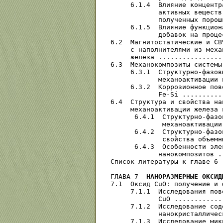
     6.1.4  Влияние концентр
            активных веществ
            полученных порош
     6.1.5  Влияние функцион
            добавок на проце
6.2  Магнитостатические и СВ
     с наполнителями из меха
     железа ................
6.3  Механокомпозиты системы
     6.3.1  Структурно-фазов
            механоактивации 
     6.3.2  Коррозионное пов
            Fe-Si ..........
6.4  Структура и свойства на
     механоактивации железа 
      6.4.1  Структурно-фазо
             механоактивации
      6.4.2  Структурно-фазо
             свойства объемн
      6.4.3  Особенности эле
            нанокомпозитов .
Список литературы к главе 6 
ГЛАВА 7  
НАНОРАЗМЕРНЫЕ ОКСИД
7.1  Оксид СuО: получение и 
     7.1.1  Исследования пов
            СuО ............
     7.1.2  Исследование сод
            нанокристалличес
     7.1.3  Исследование мик