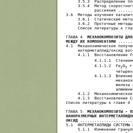
     3.5.3  Распределение пл
     3.5.4  Метод скоростног
            рассеяния ......
3.6  Методы изучения каталит
     3.6.1  Статические мето
     3.6.2  Проточные методы
     Список литературы к гла
ГЛАВА 4  
МЕХАНОКОМПОЗИТЫ ДЛЯ
МЕЖДУ ИХ КОМПОНЕНТАМИ
 ......
4.1  Механохимическое получе
     интерметаллид/оксид вос
     4.1.1  Восстановление F
            4.1.1.1  Стехиом
            4.1.1.2  Fe
O
 +
2
3
                     четырех
            4.1.1.3  Влияние
                     механох
                     железа 
                     алюмини
     4.1.2  Механохимическое
     4.1.3  Восстановление C
Список литературы к главе 4 
ГЛАВА 5  
МЕХАНОКОМПОЗИТЫ - П
НАНОРАЗМЕРНЫХ ИНТЕРМЕТАЛЛИДО
ОКСИД
 ......................
5.1  ИНТЕРМЕТАЛЛИДЫ СИСТЕМЫ 
     5.1.1  Изменение гранул