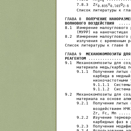
3
4
     7.8.3  Zr
Y
O
0.835
0,l65
2-δ
     Список литературы к гла
ГЛАВА 8  
ПОЛУЧЕНИЕ НАНОРАЗМЕ
ВОЛНОВОГО ВОЗДЕЙСТВИЯ 
 .....
8.1  Измерение малоуглового 
     (МУРР) на наночастицах 
8.2  Измерение малоуглового 
     излучения с временным р
Список литературы к главе 8 
ГЛАВА 9  
МЕХАНОКОМПОЗИТЫ ДЛЯ
РЕАГЕНТОМ
 ..................
9.1  Механокомпозиты для соз
     материала медь/карбид п
     9.1.1  Получение литых 
            карбида в медный
            низкочастотными 
            9.1.1.1  Системы
            9.1.1.2  Система
9.2  Механокомпозиты для соз
     материала на основе алю
     9.2.1  Получение литых 
            воздействием НЧК
            Zr, Fc, Mn .....
     9.2.2  Изучение термовр
            карбидных фаз в 
     9.2.3  Получение модифи
     9.2.4  Использование ал