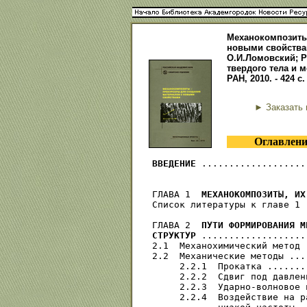
Механокомпозиты
новыми свойствами
О.И.Ломовский; Ро
твердого тела и м
РАН, 2010. - 424 
► Заказать 
Оглавлени
ВВЕДЕНИЕ
 ...................
ГЛАВА 1  
МЕХАНОКОМПОЗИТЫ, ИХ
Список литературы к главе 1 
ГЛАВА 2  
ПУТИ ФОРМИРОВАНИЯ М
СТРУКТУР
 ...................
2.1  Механохимический метод 
2.2  Механические методы ...
     2.2.1  Прокатка .......
     2.2.2  Сдвиг под давлен
     2.2.3  Ударно-волновое 
     2.2.4  Воздействие на р