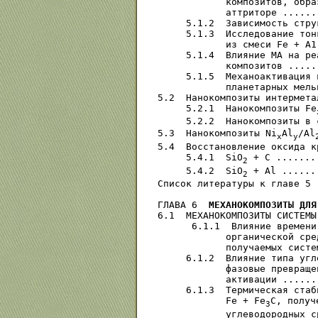
            композитов, обра
            аттриторе ......
     5.1.2  Зависимость стру
     5.1.3  Исследование тон
            из смеси Fe + А1
     5.1.4  Влияние МА на ре
            композитов .....
     5.1.5  Механоактивация 
            планетарных мель
5.2  Нанокомпозиты интермета
     5.2.1  Нанокомпозиты Fе
     5.2.2  Нанокомпозиты в 
5.3  Нанокомпозиты Ni
Al
/Аl
x
y
5.4  Восстановление оксида к
     5.4.1  SiO
 + C .......
2
     5.4.2  SiO
 + Аl ......
2
Список литературы к главе 5 
ГЛАВА 6  
МЕХАНОКОМПОЗИТЫ ДЛЯ
6.1  МЕХАНОКОМПОЗИТЫ СИСТЕМЫ
      6.1.1  Влияние времени
            органической сре
            получаемых систе
     6.1.2  Влияние типа угл
            фазовые превраще
            активации ......
     6.1.3  Термическая стаб
            Fe + Fe
C, получ
3
            углеводородных с