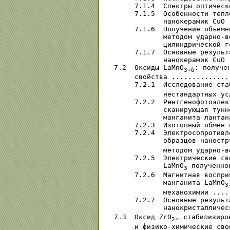
     7.1.4  Спектры оптическ
     7.1.5  Особенности тепл
            нанокерамик СuО 
     7.1.6  Получение объемн
            методом ударно-в
            цилиндрической г
     7.1.7  Основные результ
            нанокерамик СuО 
7.2  Оксиды LaMnO
: получе
3+δ
     свойства ..............
     7.2.1  Исследование ста
            нестандартных ус
     7.2.2  Рентгенофотоэлек
            сканирующая тунн
            манганита лантан
     7.2.3  Изотопный обмен 
     7.2.4  Электросопротивл
            образцов наностр
            методом ударно-в
     7.2.5  Электрические св
            LaMnO
 полученно
3
     7.2.6  Магнитная воспри
            манганита LaMnO
3
            механохимии ....
     7.2.7  Основные результ
            нанокристалличес
7.3  Оксид ZrO
, стабилизиро
2
     и физико-химические сво