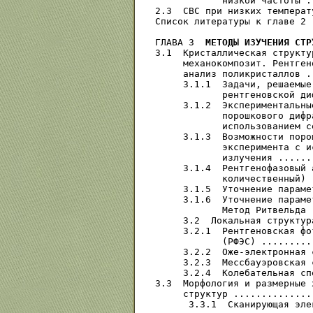
            низкой частоты .
2.3  СВС при низких температ
Список литературы к главе 2 
ГЛАВА 3  
МЕТОДЫ ИЗУЧЕНИЯ СТР
3.1  Кристаллическая структу
     механокомпозит. Рентген
     анализ поликристаллов .
     3.1.1  Задачи, решаемые
            рентгеновской ди
     3.1.2  Экспериментальны
            порошкового дифр
            использованием с
     3.1.3  Возможности поро
            эксперимента с и
            излучения ......
     3.1.4  Рентгенофазовый 
            количественный) 
     3.1.5  Уточнение параме
     3.1.6  Уточнение параме
            Метод Ритвельда 
     3.2  Локальная структур
     3.2.1  Рентгеновская фо
            (РФЭС) .........
     3.2.2  Оже-электронная 
     3.2.3  Мессбауэровская 
     3.2.4  Колебательная сп
3.3  Морфология и размерные 
     структур ..............
      3.3.1  Сканирующая эле