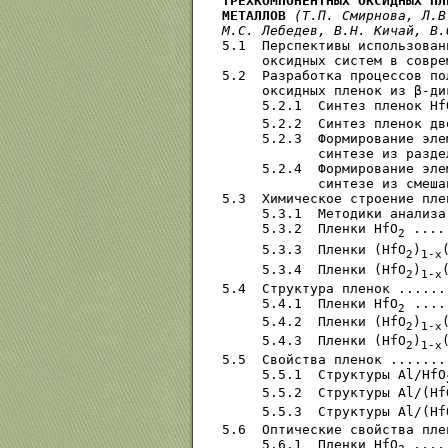
ТРЕХКОМПОНЕНТНЫХ ОКСИДНЫХ ПЛ
МЕТАЛЛОВ
(Т.П. Смирнова, Л.В
М.С. Лебедев, В.Н. Кичай, B.
5.1  Перспективы использован
     оксидных систем в совре
5.2  Разработка процессов по
     оксидных пленок из β-ди
     5.2.1  Синтез пленок Нf
     5.2.2  Синтез пленок дв
     5.2.3  Формирование эле
            синтезе из разде
     5.2.4  Формирование эле
            синтезе из смеша
5.3  Химическое строение пле
     5.3.1  Методики анализа
     5.3.2  Пленки НfО
 ....
2
     5.3.3  Пленки (HfO
)
2
1-x
     5.3.4  Пленки (HfO
)
2
1-x
5.4  Структура пленок ......
     5.4.1  Пленки НfО
	........................................ --

2
     5.4.2  Пленки (HfO
)
2
1-x
     5.4.3  Пленки (HfO
)
2
1-x
5.5  Свойства пленок .......
     5.5.1  Структуры Al/НfО
     5.5.2  Структуры Al/(Hf
     5.5.3  Структуры Al/(Hf
5.6  Оптические свойства пле
     5.6.1  Пленки НfО
 ....