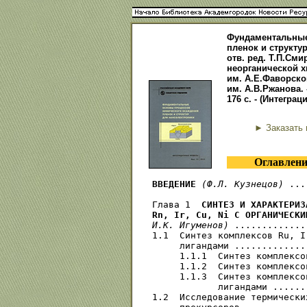
Фундаментальные
пленок и структур
отв. ред. Т.П.Смир
неорганической х
им. А.Е.Фаворско
им. А.В.Ржанова. 
176 с. - (Интегра
► Заказать 
Оглавлени
ВВЕДЕНИЕ
(Ф.Л. Кузнецов)
 ...
Глава 1  
СИНТЕЗ И ХАРАКТЕРИЗ
Rn, Ir, Сu, Ni С ОРГАНИЧЕСКИ
И.К. Игуменов)
 .............
1.1  Синтез комплексов Ru, I
     лигандами .............
     1.1.1  Синтез комплексо
     1.1.2  Синтез комплексо
     1.1.3  Синтез комплексо
            лигандами ......
1.2  Исследование термически