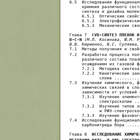
6.5  Исследование функционал
     кремния различного сост
     синтеза и дизайна молек
     6.5.1  Оптические свойс
     6.5.2  Электрофизически
     6.5.3  Механические сво
Глава 7  
CVD-СИНТЕЗ ПЛЕНОК И
В-С-N
(М.Л. Косинова, Ю.М. Р
В.В. Кириенко, B.C. Суляева,
7.1  Методы получения и свой
7.2  Разработка процесса пол
     различного состава плаз
     осаждением из газовой ф
     7.2.1  Методика синтеза
     7.2.2  Кинетические зак
            слоев ..........
7.3  Изучение химического, ф
     химических связей в сло
     зависимости от условий 
     7.3.1  Изучение элемент
            спектроскопии ..
     7.3.2  Изучение типов х
            и РФЭ-спектроско
     7.3.3  Изучение фазовог
7.4  Исследование функционал
     карбонитрида бора .....
Глава 8  
ИССЛЕДОВАНИЕ ХИМИЧЕ