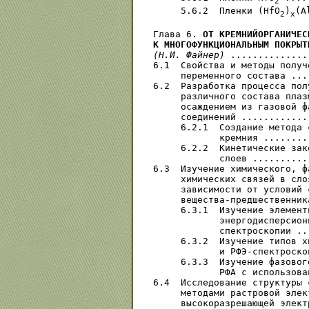
2
     5.6.2  Пленки (HfO
)
(A
2
x
Глава 6. 
ОТ КРЕМНИЙОРГАНИЧЕС
К МНОГОФУНКЦИОНАЛЬНЫМ ПОКРЫТ
(Н.И. Файнер)
 ..............
6.1  Свойства и методы получ
     переменного состава ...
6.2  Разработка процесса пол
     различного состава плаз
     осаждением из газовой ф
     соединений ............
     6.2.1  Создание метода 
            кремния ........
     6.2.2  Кинетические зак
            слоев ..........
6.3  Изучение химического, ф
     химических связей в сло
     зависимости от условий 
     вещества-предшественник
     6.3.1  Изучение элемент
            энергодисперсион
            спектроскопии ..
     6.3.2  Изучение типов х
            и РФЭ-спектроско
     6.3.3  Изучение фазовог
            РФА с использова
6.4  Исследование структуры 
     методами растровой элек
     высокоразрешающей элект