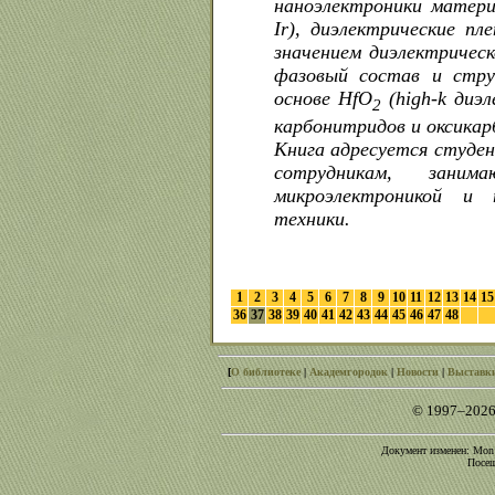
наноэлектроники матери
Ir), диэлектрические пле
значением диэлектричес
фазовый состав и стр
основе НfO
(high-k диэ
2
карбонитридов и оксикар
Книга адресуется студе
сотрудникам, зани
микроэлектроникой и 
техники.
1
2
3
4
5
6
7
8
9
10
11
12
13
14
15
36
37
38
39
40
41
42
43
44
45
46
47
48
[
О библиотеке
|
Академгородок
|
Новости
|
Выставк
© 1997–2026
Документ изменен: Mon O
Посещ