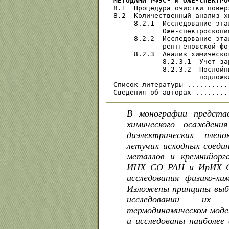
МЕТОДАМИ РФЭС- И ОЖЕ-СПЕКТРО
8.1  Процедура очистки повер
8.2  Количественный анализ х
     8.2.1  Исследование эта
            Оже-спектроскопи
     8.2.2  Исследование эта
            рентгеновской фо
     8.2.3  Анализ химическо
            8.2.3.1  Учет за
            8.2.3.2  Послойн
                     подложк
Список литературы ..........
В монографии предста
химического осаждени
диэлектрических плен
летучих исходных соедин
металлов и кремнийорга
ИНХ СО РАН и ИрИХ С
исследования физико-хи
Изложены принципы выбо
исследовании их 
термодинамическом моде
и исследованы наиболее