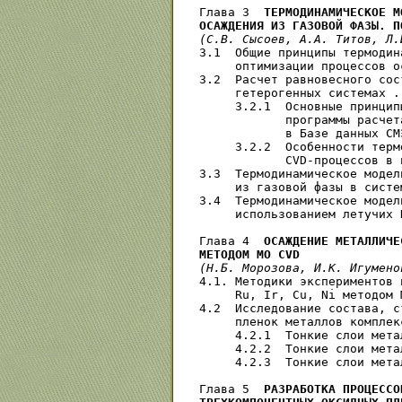
Глава 3  
ТЕРМОДИНАМИЧЕСКОЕ М
ОСАЖДЕНИЯ ИЗ ГАЗОВОЙ ФАЗЫ. П
(С.В. Сысоев, А.А. Титов, Л.
3.1  Общие принципы термодин
     оптимизации процессов о
3.2  Расчет равновесного сос
     гетерогенных системах .
     3.2.1  Основные принцип
            программы расчет
            в Базе данных СМ
     3.2.2  Особенности терм
            CVD-процессов в 
3.3  Термодинамическое модел
     из газовой фазы в систе
3.4  Термодинамическое модел
     использованием летучих 
Глава 4  
ОСАЖДЕНИЕ МЕТАЛЛИЧЕ
МЕТОДОМ МО CVD
(Н.Б. Морозова, И.К. Игумено
4.1. Методики экспериментов 
     Ru, Ir, Сu, Ni методом М
4.2  Исследование состава, с
     пленок металлов комплек
     4.2.1  Тонкие слои мета
     4.2.2  Тонкие слои мета
     4.2.3  Тонкие слои мета
Глава 5  
РАЗРАБОТКА ПРОЦЕССО