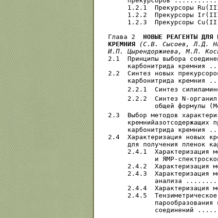
     прекурсоров ...........
     1.2.1  Прекурсоры Ru(II
     1.2.2  Прекурсоры Ir(II
     1.2.3  Прекурсоры Cu(II
Глава 2  
НОВЫЕ РЕАГЕНТЫ ДЛЯ 
КРЕМНИЯ
(С.В. Сысоев, Л.Д. Н
И.П. Цырендоржиева, М.Л. Кос
2.1  Принципы выбора соедине
     карбонитрида кремния ..
2.2  Синтез новых прекурсоро
     карбонитрида кремния ..
     2.2.1  Синтез силиламин
     2.2.2  Синтез N-органил
            общей формулы (M
2.3  Выбор методов характериз
     кремнийазотсодержащих п
     карбонитрида кремния ..
2.4  Характеризация новых кр
     для получения пленок ка
     2.4.1  Характеризация м
            и ЯМР-спектроско
     2.4.2  Характеризация м
     2.4.3  Характеризация м
            анализа ........
     2.4.4  Характеризация м
     2.4.5  Тензиметрическое
            парообразования 
            соединений .....