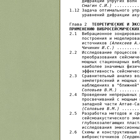
     дифракции упругих волн 
     Смагин С.И.)
 ..........
1.12 Задача оптимального упр
     уравнений дифракции аку
Глава 2  
ТЕОРЕТИЧЕСКИЕ И ЭКС
ПРИМЕНЕНИЮ ВИБРОСЕЙСМИЧЕСКИХ
2.1  Вибрационное зондирован
     построения и моделирова
     источников 
(Алексеев А.
     Чичинин И.С.)
 .........
2.2  Исследование процессов 
     преобразования сейсмиче
     мощных стационарных виб
     наиболее значимых физич
     эффективность сейсмичес
2.3  Сравнительный анализ во
     землетрясений и мощных 
     наблюдениях в "ближней"
     Соловьев В.М.)
 ........
2.4  Проведение непрерывных 
     просвечиваний с мощным 
     западной части Алтае-Са
(Соловьев В.М.)
 .......
2.5  Разработка методов и ср
     сейсмоакустического эми
     глубокозалегающих пласт
     исследования эмиссионны
2.6  Схемы и конструктивные 
     виброисточников 
(Сердюк