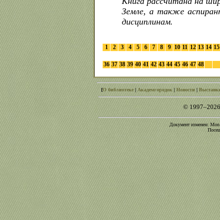
Книга рассчитана на шир
Земле, а также аспиран
дисциплинам.
1
2
3
4
5
6
7
8
9
10
11
12
13
14
15
36
37
38
39
40
41
42
43
44
45
46
47
48
[
О библиотеке
|
Академгородок
|
Новости
|
Выставк
© 1997–2026
Документ изменен: Mon O
Посещ