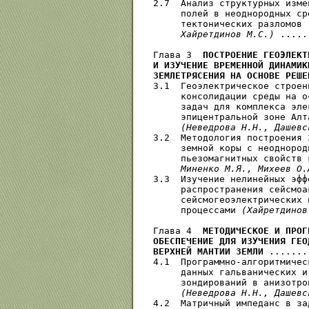
2.7  Анализ структурных изме
     полей в неоднородных ср
     тектонических разломов 
     Хайретдинов М.С.)
 .....
Глава 3  
ПОСТРОЕНИЕ ГЕОЭЛЕКТ
И ИЗУЧЕНИЕ ВРЕМЕННОЙ ДИНАМИК
ЗЕМЛЕТРЯСЕНИЯ НА ОСНОВЕ РЕШЕ
3.1  Геоэлектрическое строен
     консолидации среды на о
     задач для комплекса эле
     эпицентральной зоне Алт
(Неведрова Н.Н., Дашевс
3.2  Методология построения 
     земной коры с неоднород
     пьезомагнитных свойств 
     Миненко М.Я., Михеев О.
3.3  Изучение нелинейных эфф
     распространения сейсмоа
     сейсмогеоэлектрических 
     процессами 
(Хайретдинов
Глава 4  
МЕТОДИЧЕСКОЕ И ПРОГ
ОБЕСПЕЧЕНИЕ ДЛЯ ИЗУЧЕНИЯ ГЕО
ВЕРХНЕЙ МАНТИИ ЗЕМЛИ
 .......
4.1  Программно-алгоритмичес
     данных гальванических и
     зондирований в анизотро
(Неведрова Н.Н., Дашевс
4.2  Матричный импеданс в за