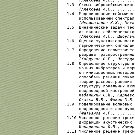
(Алексеев А.С.)
 .......
1.3  Схема вибросейсмическог
(Алексеев А.С.)
 .......
1.4  Моделирование сейсмичес
     использованием спектрал
(Имомназаров X.X., Миха
1.5  Динамические задачи тео
     активного сейсмического
(Алексеев А.С., Цибульч
1.6  Оценка чувствительности
     гармоническими сигналам
1.7  Определение геометричес
     разрыва, распространяющ
(Хайдуков В.Г., Чеверда
1.8  Определение структуры в
     мощных вибраторов и взр
     оптимизационных методов
     способами решения локал
     теории распространения 
     структуру локальных вкл
     неоднородной изотропной
     Кабанихин С.И., Карчевс
     Сказка В.В., Фокин М.В.
1.9  Моделирование волновых 
     неоднородности зон вулк
(Фатьянов А.Г.)
 .......
1.10 Численное решение трехм
     дифракции акустических 
     Илларионова Л.В., Кашир
1.11 Численное решение трехм