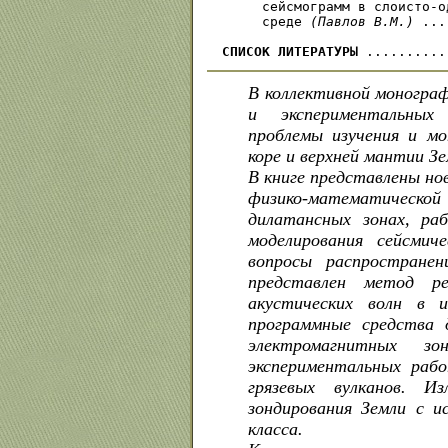
     сейсмограмм в слоисто-о
     среде 
(Павлов В.М.)
 ...
СПИСОК ЛИТЕРАТУРЫ
В коллективной моногра
и экспериментальных
проблемы изучения и мо
коре и верхней мантии Зе
В книге представлены но
физико-математичес
дилатансных зонах, р
моделирования сейсмиче
вопросы распространен
представлен метод р
акустических волн в и
программные средства 
электромагнитных з
экспериментальных рабо
грязевых вулканов. Из
зондирования Земли с и
класса.