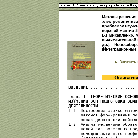
Методы решения 
электромагнетиз
проблемах изучен
верхней мантии Зе
Б.Г.Михайленко, М
вычислительной м
др.]. - Новосибирс
(Интеграционные 
► Заказать 
Оглавлени
ВВЕДЕНИЕ
 ...................
Глава 1  
ТЕОРЕТИЧЕСКИЕ ОСНОВ
ИЗУЧЕНИИ ЗОН ПОДГОТОВКИ ЗЕМЛ
ДЕЯТЕЛЬНОСТИ
 ...............
1.1  Построение физико-матем
     законов формирования по
     зонах дилатансии сейсмо
1.2  Анализ механизма образо
     полей как возможных пре
     помощью активного геофи