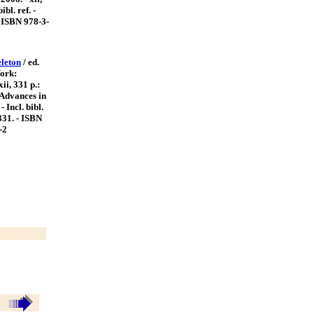
bibl. ref. -
- ISBN 978-3-
eleton
/ ed.
York:
xii, 331 p.:
 (Advances in
- Incl. bibl.
-331. - ISBN
-2
Ы