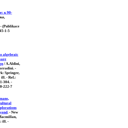
: к 90-
ка,
- (Publikace
45-1-5
ss algebraic
ware
gn
/ A.Aldini,
rradini. -
k: Springer,
ill. - Ref.:
01-304. -
0-222-7
mans,
cultural
xplorations
eyond
. - New
Macmillan,
 ill. -