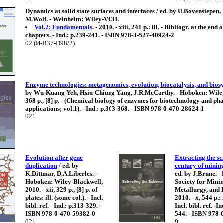
Dynamics at solid state surfaces and interfaces / ed. by U.Bovensiepen,
M.Wolf. - Weinheim: Wiley-VCH.
Vol.2: Fundamentals
. - 2010. - xiii, 241 p.: ill. - Bibliogr. at the end o
chapters. - Ind.: p.239-241. - ISBN 978-3-527-40924-2
02 (И-B37-D98/2)
Enzyme technologies: metagenomics, evolution, biocatalysis, and biosy
by Wu-Kuang Yeh, Hsiu-Chiung Yang, J.R.McCarthy. - Hoboken: Wiley, 
368 p., [8] p. - (Chemical biology of enzymes for biotechnology and p
applications; vol.1). - Ind.: p.363-368. - ISBN 978-0-470-28624-1
021
Evolution after gene
Extracting the sc
duplication
/ ed. by
century of minin
K.Dittmar, D.A.Liberles. -
ed. by J.Brune. - 
Hoboken: Wiley-Blackwell,
Society for Minin
2010. - xii, 329 p., [8] p. of
Metallurgy, and 
plates: ill. (some col.). - Incl.
2010. - x, 544 p.: 
bibl. ref. - Ind.: p.313-329. -
Incl. bibl. ref. -I
ISBN 978-0-470-59382-0
544. - ISBN 978-
021
9