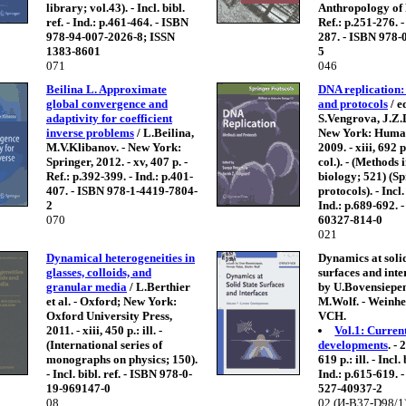
library; vol.43). - Incl. bibl.
Anthropology of R
ref. - Ind.: p.461-464. - ISBN
Ref.: p.251-276. -
978-94-007-2026-8; ISSN
287. - ISBN 978-
1383-8601
5
071
046
Beilina L. Approximate
DNA replication:
global convergence and
and protocols
/ e
adaptivity for coefficient
S.Vengrova, J.Z.
inverse problems
/ L.Beilina,
New York: Human
M.V.Klibanov. - New York:
2009. - xiii, 692 p
Springer, 2012. - xv, 407 p. -
col.). - (Methods
Ref.: p.392-399. - Ind.: p.401-
biology; 521) (S
407. - ISBN 978-1-4419-7804-
protocols). - Incl. 
2
Ind.: p.689-692. 
070
60327-814-0
021
Dynamical heterogeneities in
Dynamics at solid
glasses, colloids, and
surfaces and inter
granular media
/ L.Berthier
by U.Bovensiepen
et al. - Oxford; New York:
M.Wolf. - Weinhe
Oxford University Press,
VCH.
2011. - xiii, 450 p.: ill. -
Vol.1: Curren
(International series of
developments
. - 
monographs on physics; 150).
619 p.: ill. - Incl. 
- Incl. bibl. ref. - ISBN 978-0-
Ind.: p.615-619. 
19-969147-0
527-40937-2
08
02 (И-B37-D98/1