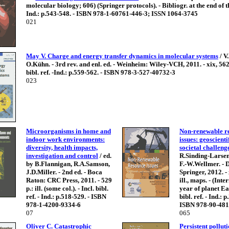
molecular biology; 606) (Springer protocols). - Bibliogr. at the end of t
Ind.: p.543-548. - ISBN 978-1-60761-446-3; ISSN 1064-3745
021
May V. Charge and energy transfer dynamics in molecular systems
/ V
O.Kühn. - 3rd rev. and enl. ed. - Weinheim: Wiley-VCH, 2011. - xix, 562 p.
bibl. ref. -Ind.: p.559-562. - ISBN 978-3-527-40732-3
023
Microorganisms in home and
Non-renewable r
indoor work environments:
issues: geoscienti
diversity, health impacts,
societal challeng
investigation and control
/ ed.
R.Sinding-Larsen
by B.Flannigan, R.A.Samson,
F.-W.Wellmer. - 
J.D.Miller. - 2nd ed. - Boca
Springer, 2012. - 
Raton: CRC Press, 2011. - 529
ill., maps. - (Int
p.: ill. (some col.). - Incl. bibl.
year of planet Ear
ref. - Ind.: p.518-529. - ISBN
bibl. ref. - Ind.: 
978-1-4200-9334-6
ISBN 978-90-481
07
065
Oliver C. Catastrophic
Persistent polluti