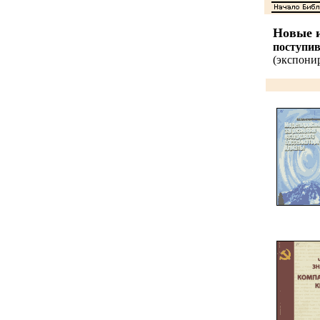
Новые и
поступи
(экспонир