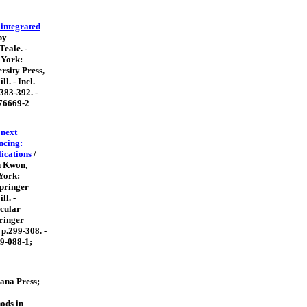
 integrated
by
Teale. -
 York:
sity Press,
ill. - Incl.
p.383-392. -
76669-2
 next
ncing:
ications
/
n Kwon,
 York:
pringer
ll. -
cular
pringer
: p.299-308. -
9-088-1;
ana Press;
thods in