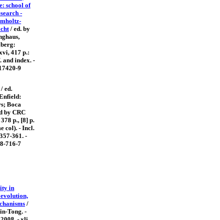
e: school of
search -
lmholtz-
cht
/ ed. by
nghaus,
lberg:
xvi, 417 p.:
ef. and index. -
17420-9
/ ed.
Enfield:
rs; Boca
ed by CRC
 378 p., [8] p.
e col). - Incl.
p.357-361. -
8-716-7
ity in
 evolution,
echanisms
/
in-Tong. -
2008. - xli,