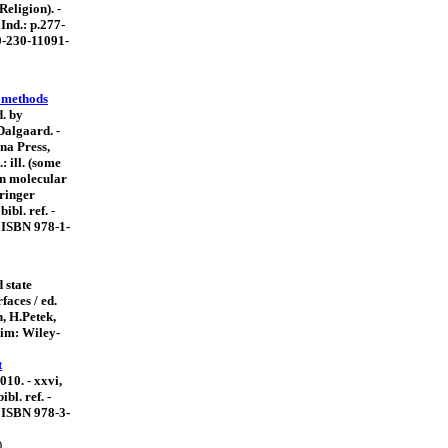
eligion). -
 Ind.: p.277-
0-230-11091-
 methods
d. by
Dalgaard. -
a Press,
.: ill. (some
 in molecular
pringer
bibl. ref. -
- ISBN 978-1-
 state
faces / ed.
, H.Petek,
im: Wiley-
t
2010. - xxvi,
bibl. ref. -
- ISBN 978-3-
)