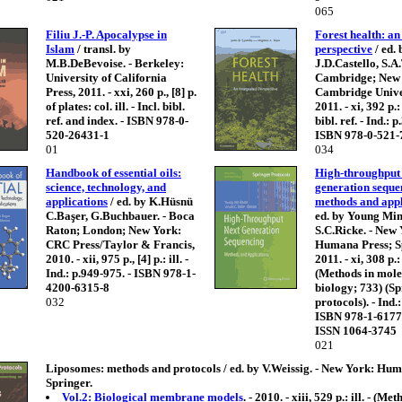
065
Filiu J.-P. Apocalypse in
Forest health: an
Islam
/ transl. by
perspective
/ ed. 
M.B.DeBevoise. - Berkeley:
J.D.Castello, S.A.
University of California
Cambridge; New
Press, 2011. - xxi, 260 p., [8] p.
Cambridge Univer
of plates: col. ill. - Incl. bibl.
2011. - xi, 392 p.: 
ref. and index. - ISBN 978-0-
bibl. ref. - Ind.: 
520-26431-1
ISBN 978-0-521-
01
034
Handbook of essential oils:
High-throughput
science, technology, and
generation seque
applications
/ ed. by K.Hüsnü
methods and appl
C.Başer, G.Buchbauer. - Boca
ed. by Young Mi
Raton; London; New York:
S.C.Ricke. - New
CRC Press/Taylor & Francis,
Humana Press; S
2010. - xii, 975 p., [4] p.: ill. -
2011. - xi, 308 p.: i
Ind.: p.949-975. - ISBN 978-1-
(Methods in mole
4200-6315-8
biology; 733) (S
032
protocols). - Ind.
ISBN 978-1-6177
ISSN 1064-3745
021
Liposomes: methods and protocols / ed. by V.Weissig. - New York: Hum
Springer.
Vol.2: Biological membrane models
. - 2010. - xiii, 529 p.: ill. - (Me