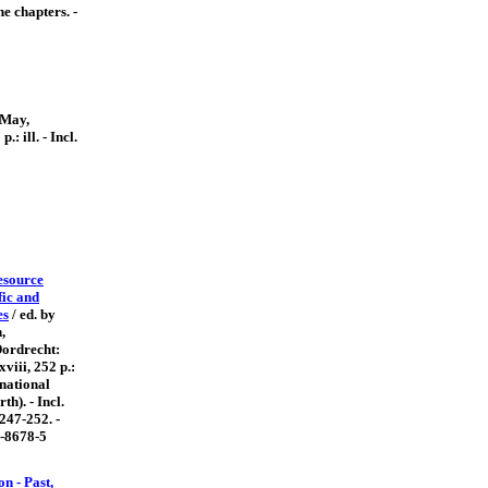
he chapters. -
.May,
: ill. - Incl.
esource
fic and
es
/ ed. by
,
Dordrecht:
xviii, 252 p.:
ernational
th). - Incl.
p.247-252. -
-8678-5
on - Past,