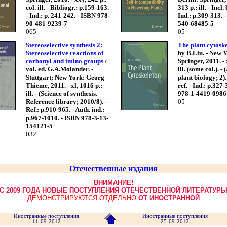
col. ill. - Bibliogr.: p.159-163.
313 p.: ill. - Incl. 
- Ind.: p. 241-242. - ISBN 978-
Ind.: p.309-313. 
90-481-9239-7
540-68485-5
065
05
Stereoselective synthesis 2:
The plant cytosk
Stereoselective reactions of
by B.Liu. - New 
carbonyl and imino groups
/
Springer, 2011. - 
vol. ed. G.A.Molander. -
ill. (some col.). -
Stuttgart; New York: Georg
plant biology; 2). 
Thieme, 2011. - xl, 1016 p.:
ref. - Ind.: p.327
ill. - (Science of synthesis.
978-1-4419-0986
Reference library; 2010/8). -
05
Ref.: p.910-965. - Auth. ind.:
p.967-1010. - ISBN 978-3-13-
154121-5
032
Отечественные издания
ВНИМАНИЕ!
С 2009 ГОДА НОВЫЕ ПОСТУПЛЕНИЯ ОТЕЧЕСТВЕННОЙ ЛИТЕРАТУР
ДЕМОНСТРИРУЮТСЯ ОТДЕЛЬНО
ОТ ИНОСТРАННОЙ
Иностранные поступления
Иностранные поступления
11-09-2012
25-09-2012