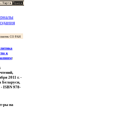
урналы
издания
лиотек СО РАН
олитика
упа к
наниям
:
х
чтений,
бря 2011 г. -
а Беларуси,
. - ISBN 978-
ит-ры на