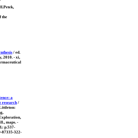
 H.Petek,
f the
nthesis
/ ed.
2010. - xi,
harmaceutical
ience: a
g research
/
Littleton:
g,
Exploration,
ill., maps. -
nd.: p.537-
0-87335-322-