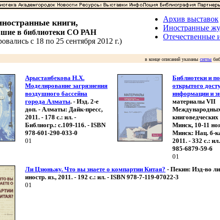
Архив выставок
ностранные книги,
Иностранные ж
вшие в библиотеки СО РАН
Отечественные 
овались с 18 по 25 сентября 2012 г.)
в конце описаний указаны
сиглы
биб
Арыстанбекова Н.Х.
Библиотеки и п
Моделирование загрязнения
открытого дост
воздушного бассейна
информации и з
города Алматы
. - Изд. 2-е
материалы VII
доп. - Алматы: Дайк-пресс,
Международны
2011. - 178 с.: ил. -
книговедческих 
Библиогр.: с.109-116. - ISBN
Минск, 10-11 ноя
978-601-290-033-0
Минск: Нац. б-к
01
2011. - 332 с.: ил
985-6879-59-6
01
Ли Цзюньжу. Что вы знаете о компартии Китая?
- Пекин: Изд-во л
иностр. яз., 2011. - 192 с.: ил. - ISBN 978-7-119-07022-3
01