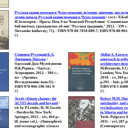
Русская акция помощи в Чехословакии: история, значение, наследие
летию начала Русской акции помощи в Чехословакии
/ сост.: Л.Баб
И.Золотарев. - Прага: Нац. б-ка Чешской Республики - Славянская
библиотека; гражданское об-ние "Русская традиция," 2012. - 359 с. 
Slovanske knihovny; 71). - ISBN 978-80-7050-609-7; ISBN 978-80-901
01
Смирнов-Русецкий Б.А.
Aldini A. A proce
Дневники. Письма
/
approach to soft
Одесский Дом-Музей имени
architecture desi
Н.К.Рериха. - Одесса:
M.Bernardo, F.Co
Астропринт, 2012. - 384 с.:
London; New Yor
ил. - (Архивы.
2010. - xv, 304 p.: 
Исследования; вып.11). -
p.291. - Ind.: p.3
ISBN 978-966-190-561-9
ISBN 978-1-8480
01
03
Arctic climate change: the
Balzer M.M. Sha
ACSYS decade and beyond
/
spirituality, and 
ed. by P.Lemke, H.-W.Jacobi.
revitalization: e
- Dordrecht; New York:
in Siberia and b
Springer, 2012. - xiv, 464 p.:
York: Palgrave 
ill. (some col.). - (Atmospheric
2011. - xvi, 287 p.:
and oceanographic sciences
(Contemporary