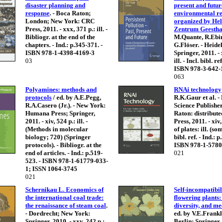
disaster planning and
present and futur
response
. - Boca Raton;
environmental re
London; New York: CRC
organized by He
Press, 2011. - xxx, 371 p.: ill. -
Zentrum Geestha
Bibliogr. at the end of the
M.Quante, R.Ebi
chapters. - Ind.: p.345-371. -
G.Flöser. - Heide
ISBN 978-1-4398-4169-3
Springer, 2011. - 
03
ill. - Incl. bibl. r
ISBN 978-3-642-
063
Polyamines: methods and
RNAi technology
protocols
/ ed. by A.E.Pegg,
R.K.Gaur et al. - 
R.A.Casero (Jr.). - New York:
Science Publishe
Humana Press; Springer,
Raton: distribut
2011. - xiv, 524 p.: ill. -
Press, 2011. - xiv,
(Methods in molecular
of plates: ill. (som
biology; 720) (Springer
bibl. ref. - Ind.: 
protocols). - Bibliogr. at the
ISBN 978-1-5780
end of articles. - Ind.: p.519-
021
523. - ISBN 978-1-61779-033-
1; ISSN 1064-3745
021
Schernikau L. Economics of
Self-incompatibil
the international coal trade:
flowering plants:
the renaissance of steam coal
.
diversity, and m
- Dordrecht; New York:
ed. by V.E.Frankl
Springer, 2010. - xxv, 242 p.:
Berlin: Springer, 