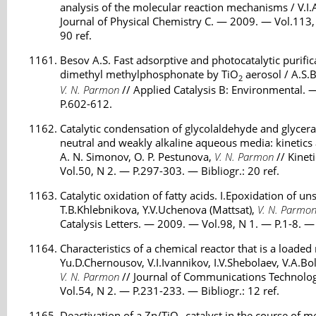
analysis of the molecular reaction mechanisms / V.I
Journal of Physical Chemistry C. — 2009. — Vol.113,
90 ref.
Besov A.S. Fast adsorptive and photocatalytic purific
dimethyl methylphosphonate by TiO
aerosol / A.S.B
2
V. N. Parmon
// Applied Catalysis B: Environmental. 
P.602-612.
Catalytic condensation of glycolaldehyde and glyce
neutral and weakly alkaline aqueous media: kinetics
A. N. Simonov, O. P. Pestunova,
V. N. Parmon
// Kinet
Vol.50, N 2. — P.297-303. — Bibliogr.: 20 ref.
Catalytic oxidation of fatty acids. I.Epoxidation of uns
T.B.Khlebnikova, Y.V.Uchenova (Mattsat),
V. N. Parmo
Catalysis Letters. — 2009. — Vol.98, N 1. — P.1-8. — B
Characteristics of a chemical reactor that is a loade
Yu.D.Chernousov, V.I.Ivannikov, I.V.Shebolaev, V.A.Bo
V. N. Parmon
// Journal of Communications Technolog
Vol.54, N 2. — P.231-233. — Bibliogr.: 12 ref.
Deactivation of a Zn/TiO
catalyst in the course of m