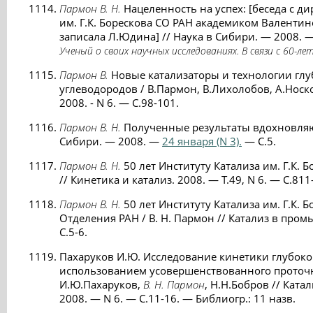
Пармон В. Н.
Нацеленность на успех: [беседа с д
им. Г.К. Борескова СО РАН академиком Валент
записала Л.Юдина] // Наука в Сибири. — 2008. 
Ученый о своих научных исследованиях. В связи с 60-ле
Пармон В.
Новые катализаторы и технологии глу
углеводородов / В.Пармон, В.Лихолобов, А.Носков 
2008. - N 6. — С.98-101.
Пармон В. Н.
Полученные результаты вдохновляют 
Сибири. — 2008. —
24 января (N 3).
— C.5.
Пармон В. Н.
50 лет Институту Катализа им. Г.К. Б
// Кинетика и катализ. 2008. — Т.49, N 6. — С.811
Пармон В. Н.
50 лет Институту Катализа им. Г.К. 
Отделения РАН / В. Н. Пармон // Катализ в пром
С.5-6.
Пахаруков И.Ю. Исследование кинетики глубоко
использованием усовершенствованного проточн
И.Ю.Пахаруков,
В. Н. Пармон
, Н.Н.Бобров // Кат
2008. — N 6. — С.11-16. — Библиогр.: 11 назв.