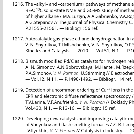
The «alkyl» and «carbenium» pathways of methane ac
13
BEA:
C solid-state NMR and GC-MS study of methan
of higher alkane / M.V.Luzgin, A.A.Gabrienko, V.A.Ro
A.G.Stepanov // The Journal of Physical Chemistry C
P.21555-21561. — Bibliogr.: 56 ref.
Autocatalytic gas-phase ethane dehydrogenation in a 
V. N. Snytnikov, T.I.Mishchenko, V. N. Snytnikov, O.
Kinetics and Catalysis. — 2010. — Vol.51, N 1. — P.10
Bismuth modified Pd/C as catalysts for hydrogen rel
A. N. Simonov, A.N.Bobrovskaya, M.Hantel, M.Rzepka
P.A.Simonov,
V. N. Parmon
, U.Stimming // Electroch
— Vol.12, N 11. — P.1490-1492. — Bibliogr.: 14 ref.
2+
Detection of uncommon ordering of Cu
ions in the
EPR and electronic diffuse reflectance spectroscopy /
T.V.Larina, V.F.Anufrienko,
V. N. Parmon
// Doklady Ph
Vol.430, N 1. — P.13-16. — Bibliogr.: 15 ref.
Developing new catalysts and improving catalytic met
of Vanyukov and flash smelting furnaces / Z. R. Ismagi
I.V.Ilyukhin,
V. N. Parmon
// Catalysis in Industry. — 