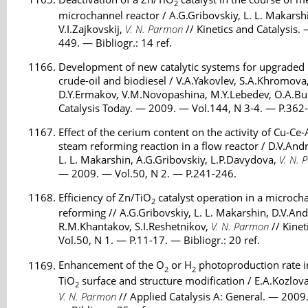
2
microchannel reactor / A.G.Gribovskiy, L. L. Makarshi
V.I.Zajkovskij,
V. N. Parmon
// Kinetics and Catalysis.
449. — Bibliogr.: 14 ref.
Development of new catalytic systems for upgraded 
crude-oil and biodiesel / V.A.Yakovlev, S.A.Khromova
D.Y.Ermakov, V.M.Novopashina, M.Y.Lebedev, O.A.B
Catalysis Today. — 2009. — Vol.144, N 3-4. — P.362
Effect of the cerium content on the activity of Cu-Ce
steam reforming reaction in a flow reactor / D.V.Andr
L. L. Makarshin, A.G.Gribovskiy, L.P.Davydova,
V. N. 
— 2009. — Vol.50, N 2. — P.241-246.
Efficiency of Zn/TiO
catalyst operation in a microch
2
reforming // A.G.Gribovskiy, L. L. Makarshin, D.V.And
R.M.Khantakov, S.I.Reshetnikov,
V. N. Parmon
// Kinet
Vol.50, N 1. — P.11-17. — Bibliogr.: 20 ref.
Enhancement of the O
or H
photoproduction rate i
2
2
TiO
surface and structure modification / E.A.Kozlova
2
V. N. Parmon
// Applied Catalysis A: General. — 2009