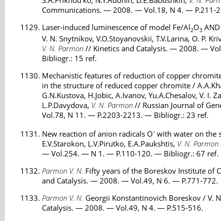
S.A.Prikhod'ko, N.Y.Adonin, D.E.Babushkin,
V. N. Par
Communications. — 2008. — Vol.18, N 4. — P.211-212
Laser-induced luminescence of model Fe/Al
O
AND 
2
3
V. N. Snytnikov, V.O.Stoyanovskii, T.V.Larina, O. P. K
V. N. Parmon
// Kinetics and Catalysis. — 2008. — Vo
Bibliogr.: 15 ref.
Mechanistic features of reduction of copper chromit
in the structure of reduced copper chromite / A.A.Kh
G.N.Kustova, H.Jobic, A.Ivanov, Yu.A.Chesalov, V. I. Za
L.P.Davydova,
V. N. Parmon
// Russian Journal of Ge
Vol.78, N 11. — P.2203-2213. — Bibliogr.: 23 ref.
-
New reaction of anion radicals O
with water on the s
E.V.Starokon, L.V.Pirutko, E.A.Paukshtis,
V. N. Parmon
— Vol.254. — N 1. — P.110-120. — Bibliogr.: 67 ref.
Parmon V. N.
Fifty years of the Boreskov Institute of C
and Catalysis. — 2008. — Vol.49, N 6. — P.771-772.
Parmon V. N.
Georgii Konstantinovich Boreskov / V. N
Catalysis. — 2008. — Vol.49, N 4. — P.515-516.