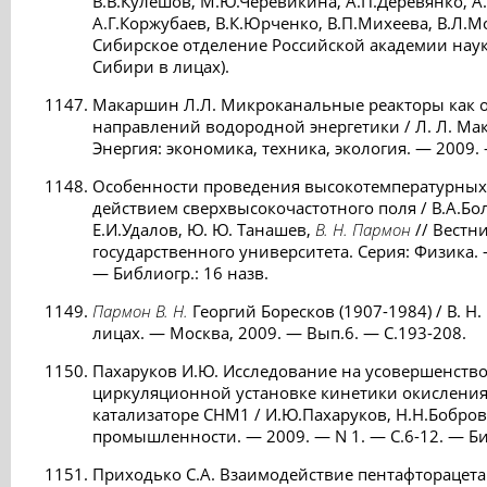
В.В.Кулешов, М.Ю.Черевикина, А.П.Деревянко, А
А.Г.Коржубаев, В.К.Юрченко, В.П.Михеева, В.Л.
Сибирское отделение Российской академии наук,
Сибири в лицах).
Макаршин Л.Л. Микроканальные реакторы как 
направлений водородной энергетики / Л. Л. М
Энергия: экономика, техника, экология. — 2009. -
Особенности проведения высокотемпературных
действием сверхвысокочастотного поля / В.А.Бо
Е.И.Удалов, Ю. Ю. Танашев,
В. Н. Пармон
// Вестн
государственного университета. Серия: Физика. —
— Библиогр.: 16 назв.
Пармон В. Н.
Георгий Боресков (1907-1984) / В. Н.
лицах. — Москва, 2009. — Вып.6. — C.193-208.
Пахаруков И.Ю. Исследование на усовершенств
циркуляционной установке кинетики окисления
катализаторе СНМ1 / И.Ю.Пахаруков, Н.Н.Бобров
промышленности. — 2009. — N 1. — С.6-12. — Биб
Приходько С.А. Взаимодействие пентафторацета