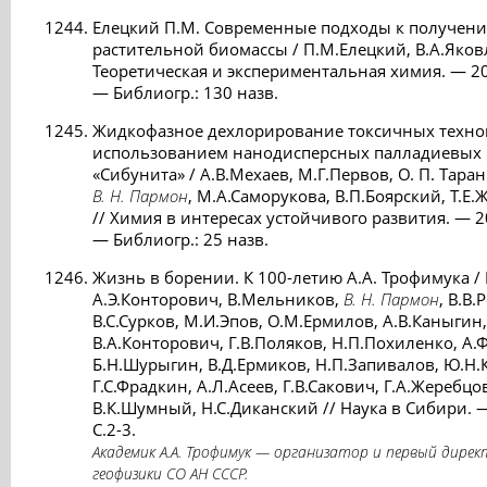
Елецкий П.М. Современные подходы к получени
растительной биомассы / П.М.Елецкий, В.А.Яков
Теоретическая и экспериментальная химия. — 201
— Библиогр.: 130 назв.
Жидкофазное дехлорирование токсичных техно
использованием нанодисперсных палладиевых к
«Сибунита» / А.В.Мехаев, М.Г.Первов, О. П. Таран
В. Н. Пармон
, М.А.Саморукова, В.П.Боярский, Т.Е.
// Химия в интересах устойчивого развития. — 20
— Библиогр.: 25 назв.
Жизнь в борении. К 100-летию А.А. Трофимука / 
А.Э.Конторович, В.Мельников,
В. Н. Пармон
, В.В.
В.С.Сурков, М.И.Эпов, О.М.Ермилов, А.В.Каныгин,
В.А.Конторович, Г.В.Поляков, Н.П.Похиленко, А.
Б.Н.Шурыгин, В.Д.Ермиков, Н.П.Запивалов, Ю.Н
Г.С.Фрадкин, А.Л.Асеев, Г.В.Сакович, Г.А.Жеребц
В.К.Шумный, Н.С.Диканский // Наука в Сибири. 
C.2-3.
Академик А.А. Трофимук — организатор и первый дире
геофизики СО АН СССР.