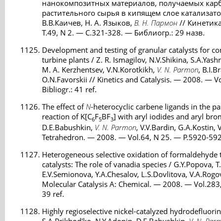
нанокомпозитных материалов, получаемых кар
растительного сырья в кипящем слое катализатор
В.В.Каичев, Н. А. Языков,
В. Н. Пармон
// Кинетика
Т.49, N 2. — С.321-328. — Библиогр.: 29 назв.
Development and testing of granular catalysts for c
turbine plants / Z. R. Ismagilov, N.V.Shikina, S.A.Yash
M. A. Kerzhentsev, V.N.Korotkikh,
V. N. Parmon
, B.I.
O.N.Favorskii // Kinetics and Catalysis. — 2008. — 
Bibliogr.: 41 ref.
The effect of
N
-heterocyclic carbene ligands in the p
reaction of K[C
F
BF
] with aryl iodides and aryl br
6
5
3
D.E.Babushkin,
V. N. Parmon
, V.V.Bardin, G.A.Kostin, 
Tetrahedron. — 2008. — Vol.64, N 25. — P.5920-59
Heterogeneous selective oxidation of formaldehyde t
catalysts: The role of vanadia species / G.Y.Popova, T
E.V.Semionova, Y.A.Chesalov, L.S.Dovlitova, V.A.Rogo
Molecular Catalysis A: Chemical. — 2008. — Vol.283,
39 ref.
Highly regioselective nickel-catalyzed hydrodefluorin