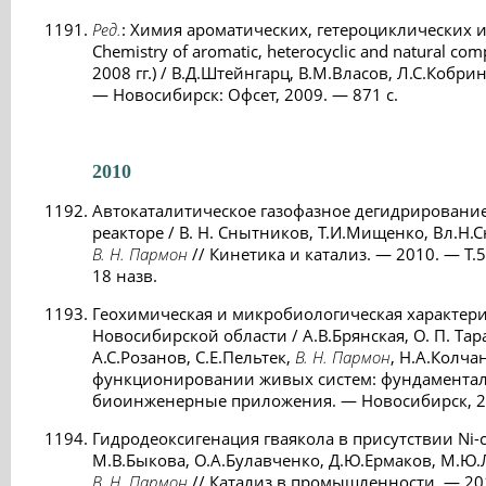
Ред.
: Химия ароматических, гетероциклических
Chemistry of aromatic, heterocyclic and natural c
2008 гг.) / В.Д.Штейнгарц, В.М.Власов, Л.С.Кобри
— Новосибирск: Офсет, 2009. — 871 c.
2010
Автокаталитическое газофазное дегидрирование
реакторе / В. Н. Снытников, Т.И.Мищенко, Вл.Н.
В. Н. Пармон
// Кинетика и катализ. — 2010. — Т.5
18 назв.
Геохимическая и микробиологическая характери
Новосибирской области / А.В.Брянская, О. П. Тар
А.С.Розанов, C.Е.Пельтек,
В. Н. Пармон
, Н.А.Колча
функционировании живых систем: фундамента
биоинженерные приложения. — Новосибирск, 20
Гидродеоксигенация гваякола в присутствии Ni-
М.В.Быкова, О.А.Булавченко, Д.Ю.Ермаков, М.Ю.
В. Н. Пармон
// Катализ в промышленности. — 2010