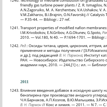
Technology of methane combustion on granulated cat
friendly gas turbine power plants / Z. R. Ismagilov, N.
A.N.Zagoruiko, M. A. Kerzhentsev, V.A.Ushakov, V. A
V.M.Zakharov, B.I.Brajnin, O.N.Favorskij // Catalysi
— P.35-44. — Bibliogr.: 27 ref.
Transport properties of modified nafion membranes: E
I.M.Krivobokov, E.N.Gribov, A.G.Okunev, G.Spoto,
Pa
2010. — Vol.180, N 40. — P.1694-1701. — Bibliogr.: 
Ред.
: Оксиды титана, церия, циркония, иттрия, 
применение и методы получения / [З.Р.Исмагило
и др.]; под редакцией
В. Н. Пармона
; Институт ка
РАН. — Новосибирск: Издательство Сибирского 
академии наук, 2010. — 244,[1] с.: ил. — Библиогр
2011
Влияние введения добавок в исходную шихту н
бензпирена при производстве анодного углерод
Ч.Н.Барнаков, А.П.Козлов, В.Ю.Малышева, З.Р.Ис
В. Н. Пармон
// Кокс и химия. — 2011. — N 7. — С.