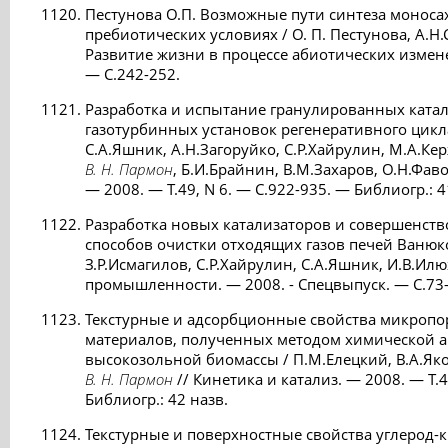
Пестунова О.П. Возможные пути синтеза моноса
пребиотических условиях / О. П. Пестунова, А.Н
Развитие жизни в процессе абиотических измене
— С.242-252.
Разработка и испытание гранулированных катал
газотурбинных установок регенеративного цикла
С.А.Яшник, А.Н.Загоруйко, С.Р.Хайрулин, М.А.Ке
В. Н. Пармон
, Б.И.Брайнин, В.М.Захаров, О.Н.Фав
— 2008. — Т.49, N 6. — С.922-935. — Библиогр.: 4
Разработка новых катализаторов и совершенств
способов очистки отходящих газов печей Ванюк
З.Р.Исмагилов, С.Р.Хайрулин, С.А.Яшник, И.В.Ил
промышленности. — 2008. - Спецвыпуск. — С.73-
Текстурные и адсорбционные свойства микроп
материалов, полученных методом химической 
высокозольной биомассы / П.М.Елецкий, В.А.Яко
В. Н. Пармон
// Кинетика и катализ. — 2008. — Т.4
Библиогр.: 42 назв.
Текстурные и поверхностные свойства углерод