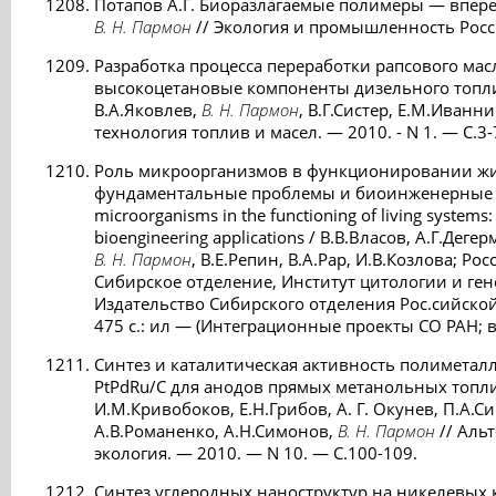
Потапов А.Г. Биоразлагаемые полимеры — вперед
В. Н. Пармон
// Экология и промышленность России
Разработка процесса переработки рапсового мас
высокоцетановые компоненты дизельного топлив
В.А.Яковлев,
В. Н. Пармон
, В.Г.Систер, Е.М.Иванн
технология топлив и масел. — 2010. - N 1. — С.3-
Роль микроорганизмов в функционировании жи
фундаментальные проблемы и биоинженерные пр
microorganisms in the functioning of living system
bioengineering applications / В.В.Власов, А.Г.Дег
В. Н. Пармон
, В.Е.Репин, В.А.Рар, И.В.Козлова; Ро
Сибирское отделение, Институт цитологии и гене
Издательство Сибирского отделения Рос.сийской
475 с.: ил — (Интеграционные проекты СО РАН; в
Синтез и каталитическая активность полиметал
PtPdRu/C для анодов прямых метанольных топл
И.М.Кривобоков, Е.Н.Грибов, А. Г. Окунев, П.А.С
А.В.Романенко, А.Н.Симонов,
В. Н. Пармон
// Аль
экология. — 2010. — N 10. — С.100-109.
Синтез углеродных наноструктур на никелевых 