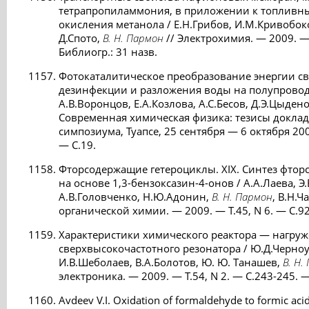
тетрапропиламмония, в приложении к топливн
окисления метанола / Е.Н.Грибов, И.М.Кривобоков
Д.Спото,
В. Н. Пармон
// Электрохимия. — 2009. — 
Библиогр.: 31 назв.
Фотокаталитическое преобразование энергии св
дезинфекции и разложения воды на полупровод
А.В.Воронцов, Е.А.Козлова, А.С.Бесов, Д.Э.Цыдено
Современная химическая физика: тезисы доклад
симпозиума, Туапсе, 25 сентября — 6 октября 200
— С.19.
Фторсодержащие гетероциклы. XIX. Синтез фто
на основе 1,3-бензоксазин-4-онов / А.А.Лаева, Э
А.В.Головченко, Н.Ю.Адонин,
В. Н. Пармон
, В.Н.
органической химии. — 2009. — Т.45, N 6. — С.92
Характеристики химического реактора — нагру
сверхвысокочастотного резонатора / Ю.Д.Черноу
И.В.Шеболаев, В.А.Болотов, Ю. Ю. Танашев,
В. Н.
электроника. — 2009. — Т.54, N 2. — С.243-245. —
Avdeev V.I. Oxidation of formaldehyde to formic aci