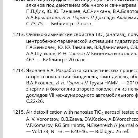
алканов под действием обычного и свч-нагрева /
П.П.Дик, Ю. Ю. Танашев, А.С.Чичкань, В.А.Болото
А.А.Брылякова,
В. Н. Пармон
// Доклады Академии 
С.73-75. — Библиогр.: 7 назв.
Физико-химические свойства TiO
(анатаза), по
2
центробежно-термической активации гидратиро
Г.А.Зенковец, Ю. Ю. Танашев, В.В.Данилевич, С.
А.А.Шутилов,
В. Н. Пармон
// Кинетика и катализ. 
467. — Библиогр.: 20 назв.
Яковлев В.А. Разработка каталитических проце
второго поколения: биодизель, грин-дизель, об
В.А.Яковлев,
В. Н. Пармон
// Труды НАМИ. — 2010
энергии и биотоплив второго поколения из не
докладов VII международного автомобильного фо
С.22-26.
Air detoxification with nanosize TiO
aerosol tested o
2
A. V. Vorontsov, O.B.Zaeva, D.V.Kozlov, A.B.Vorozhcz
V.F.Komarov, P.G.Smirniotis, N.Eisenreich // Journal
— Vol.173, N 1-3. — P.40-46. — Bibliogr.: 26 ref.