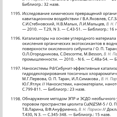
Библиогр.: 32 назв.
Исследование химических превращений органи
кавитационном воздействии / В.А.Яковлев, С.Г.За
С.И.Стебновский, Н.В.Малых, Л.И.Мальцев,
В. Н.
— 2010. — Т.29, N 3. — С.43-51. — Библиогр.: 16 
Катализаторы на основе углеродного материала 
окисления органических экотоксикантов в водных
поверхности окисленного cибунита / О. П. Таран
О.Л.Огородникова, C.Descorme, M.Besson,
В. Н. 
промышленности. — 2010. - N 6. — С.48a-54. — Б
Наносистемы Pd/Сибунит-эффективные катализ
гидродехлорирования токсичных хлорароматичес
М.Г.Первова, О. П. Таран, И.Л.Симакова ,
В. Н. Па
Ю.Г.Ятлук // Наносистеми, наноматеріали, наноте
C.799-811. — Библиогр.: 23 назв.
Обнаружение методом ЭПР и ЭСДО необычного 
поровом пространстве цеолита Cu(N)ZSM-5 / О. П
Т.В.Ларина, В.Ф.Ануфриенко,
В. Н. Пармон
// Докл
Т.430, N 3. — С.345-348. — Библиогр.: 15 назв.