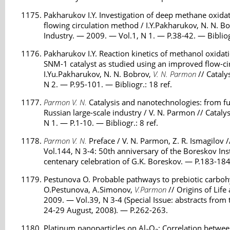
Pakharukov I.Y. Investigation of deep methane oxida
flowing circulation method / I.Y.Pakharukov, N. N. B
Industry. — 2009. — Vol.1, N 1. — P.38-42. — Bibliogr
Pakharukov I.Y. Reaction kinetics of methanol oxida
SNM-1 catalyst as studied using an improved flow-ci
I.Yu.Pakharukov, N. N. Bobrov,
V. N. Parmon
// Cataly
N 2. — P.95-101. — Bibliogr.: 18 ref.
Parmon V. N.
Catalysis and nanotechnologies: from 
Russian large-scale industry / V. N. Parmon // Cataly
N 1. — P.1-10. — Bibliogr.: 8 ref.
Parmon V. N.
Preface / V. N. Parmon, Z. R. Ismagilov 
Vol.144, N 3-4: 50th anniversary of the Boreskov Inst
centenary celebration of G.K. Boreskov. — P.183-184
Pestunova O. Probable pathways to prebiotic carbohy
O.Pestunova, A.Simonov,
V.Parmon
// Origins of Lif
2009. — Vol.39, N 3-4 (Special Issue: abstracts from 
24-29 August, 2008). — P.262-263.
Platinum nanoparticles on Al
O
: Correlation between