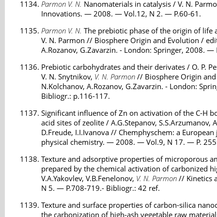
Parmon V. N.
Nanomaterials in catalysis / V. N. Parmo
Innovations. — 2008. — Vol.12, N 2. — P.60-61.
Parmon V. N.
The prebiotic phase of the origin of life
V. N. Parmon // Biosphere Origin and Evolution / ed
A.Rozanov, G.Zavarzin. - London: Springer, 2008. — 
Prebiotic carbohydrates and their derivates / O. P. P
V. N. Snytnikov,
V. N. Parmon
// Biosphere Origin and 
N.Kolchanov, A.Rozanov, G.Zavarzin. - London: Spri
Bibliogr.: p.116-117.
Significant influence of Zn on activation of the C-H 
acid sites of zeolite / A.G.Stepanov, S.S.Arzumanov,
D.Freude, I.I.Ivanova // Chemphyschem: a European 
physical chemistry. — 2008. — Vol.9, N 17. — P. 2559
Texture and adsorptive properties of microporous 
prepared by the chemical activation of carbonized hi
V.A.Yakovlev, V.B.Fenelonov,
V. N. Parmon
// Kinetics
N 5. — P.708-719.- Bibliogr.: 42 ref.
Texture and surface properties of carbon-silica nan
the carbonization of high-ash vegetable raw materials 