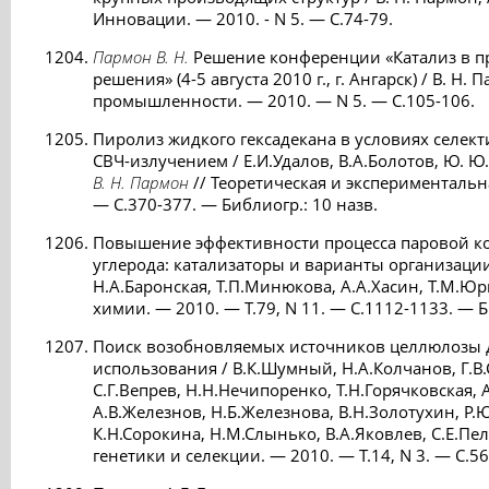
Инновации. — 2010. - N 5. — С.74-79.
Пармон В. Н.
Решение конференции «Катализ в п
решения» (4-5 августа 2010 г., г. Ангарск) / В. Н. 
промышленности. — 2010. — N 5. — C.105-106.
Пиролиз жидкого гексадекана в условиях селект
СВЧ-излучением / Е.И.Удалов, В.А.Болотов, Ю. Ю
В. Н. Пармон
// Теоретическая и экспериментальна
— С.370-377. — Библиогр.: 10 назв.
Повышение эффективности процесса паровой к
углерода: катализаторы и варианты организации
Н.А.Баронская, Т.П.Минюкова, А.А.Хасин, Т.М.Ю
химии. — 2010. — Т.79, N 11. — С.1112-1133. — Б
Поиск возобновляемых источников целлюлозы 
использования / В.К.Шумный, Н.А.Колчанов, Г.В
С.Г.Вепрев, Н.Н.Нечипоренко, Т.Н.Горячковская, А
А.В.Железнов, Н.Б.Железнова, В.Н.Золотухин, Р.
К.Н.Сорокина, Н.М.Слынько, В.А.Яковлев, С.Е.Пе
генетики и селекции. — 2010. — Т.14, N 3. — С.56