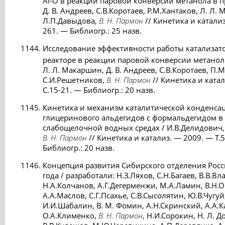
Al-O в реакции паровой конверсии метанола в п
Д. В. Андреев, С.В.Коротаев, Р.М.Хантаков, Л. Л.
Л.П.Давыдова,
В. Н. Пармон
// Кинетика и катализ
261. — Библиогр.: 25 назв.
Исследование эффективности работы катализато
реакторе в реакции паровой конверсии метанола
Л. Л. Макаршин, Д. В. Андреев, С.В.Коротаев, П.М
С.И.Решетников,
В. Н. Пармон
// Кинетика и катал
С.15-21. — Библиогр.: 20 назв.
Кинетика и механизм каталитической конденсац
глицеринового альдегидов с формальдегидом в
слабощелочной водных средах / И.В.Делидович, 
В. Н. Пармон
// Кинетика и катализ. — 2009. — Т.5
Библиогр.: 20 назв.
Концепция развития Сибирского отделения Росс
года / разработали: Н.З.Ляхов, C.Н.Багаев, В.В.В
Н.А.Колчанов, А.Г.Дегерменжи, М.А.Ламин, В.Н.О
А.А.Маслов, C.Г.Псахье, C.В.Сысолятин, Ю.В.Чугу
И.И.Шабалин, В. М. Фомин, А.Н.Скринский, А.А
О.А.Клименко,
В. Н. Пармон
, Н.И.Сорокин, Н. Л. 