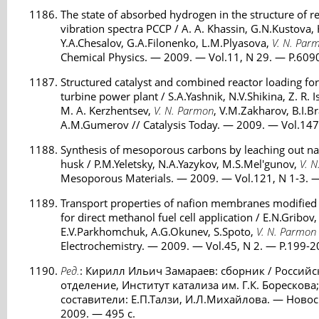
The state of absorbed hydrogen in the structure of 
vibration spectra PCCP / A. A. Khassin, G.N.Kustova, H
Y.A.Chesalov, G.A.Filonenko, L.M.Plyasova,
V. N. Par
Chemical Physics. — 2009. — Vol.11, N 29. — P.609
Structured catalyst and combined reactor loading f
turbine power plant / S.A.Yashnik, N.V.Shikina, Z. R. 
M. A. Kerzhentsev,
V. N. Parmon
, V.M.Zakharov, B.I.Br
A.M.Gumerov // Catalysis Today. — 2009. — Vol.147
Synthesis of mesoporous carbons by leaching out natu
husk / P.M.Yeletsky, N.A.Yazykov, M.S.Mel'gunov,
V. 
Mesoporous Materials. — 2009. — Vol.121, N 1-3. —
Transport properties of nafion membranes modifie
for direct methanol fuel cell application / E.N.Gribov
E.V.Parkhomchuk, A.G.Okunev, S.Spoto,
V. N. Parmon
Electrochemistry. — 2009. — Vol.45, N 2. — P.199-207
Ред.
: Кирилл Ильич Замараев: сборник / Российс
отделение, Институт катализа им. Г.К. Борескова
составители: Е.П.Талзи, И.Л.Михайлова. — Ново
2009. — 495 c.