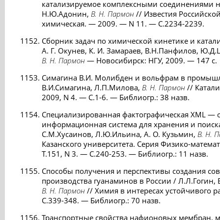
катализируемое комплексными соединениями ни
Н.Ю.Адонин,
В. Н. Пармон
// Известия Российско
химическая. — 2009. — N 11. — С.2234-2239.
Сборник задач по химической кинетике и катализ
А. Г. Окунев, К. И. Замараев, В.Н.Панфилов, Ю.Д.Ц
В. Н. Пармон
— Новосибирск: НГУ, 2009. — 147 с.
Симагина В.И. Молибден и вольфрам в промышл
В.И.Симагина, Л.П.Милова,
В. Н. Пармон
// Катал
2009, N 4. — С.1-6. — Библиогр.: 38 назв.
Специализированная фактографическая XML — 
информационная система для хранения и поиск
С.М.Хусаинов, Л.Ю.Ильина, А. О. Кузьмин,
В. Н. 
Казанского университета. Серия Физико-матема
Т.151, N 3. — С.240-253. — Библиогр.: 11 назв.
Способы получения и перспективы создания со
производства гуанаминов в России / Л.Л.Гогин, Е
В. Н. Пармон
// Химия в интересах устойчивого ра
С.339-348. — Библиогр.: 70 назв.
Транспортные свойства нафионовых мембран,