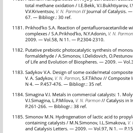
2
3
total methane oxidation / I.E.Bekk, V.I.Bukhtiyarov, I.
V.V.Kriventsov,
V. N. Parmon
// Journal of Catalysis. 
67. — Bibliogr.: 30 ref.
Prikhod'ko S.A. Reaction of pentafluoroacetanilide wi
complexes / S.A.Prikhod'ko, N.Y.Adonin,
V. N. Parmon
2009. — Vol.58, N 11. — P.2304-2310.
Putative prebiotic photocatalytic synthesis of monos
formaldehyde / A.Simonov, I.Delidovich, O.Pestunov
of Life and Evolution of Biospheres. — 2009. — Vol.
Sadykov V.A. Design of some oxide/metal composite 
V. A. Sadykov,
V. N. Parmon
, S.F.Tikhov // Composite 
N 4. — P.457-476. — Bibliogr.: 35 ref.
Simagina V.I. Metals in commercial catalysts: 1. Mo
V.I.Simagina, L.P.Milova,
V. N. Parmon
// Catalysis in
P.261-266. — Bibliogr.: 38 ref.
Simonov M.N. Hydrogenation of lactic acid to propyl
containing catalysts / M.N.Simonov, I.L.Simakova,
V.
and Catalysis Letters. — 2009. — Vol.97, N 1. — P.15