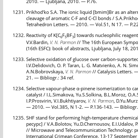
2010. — Ljubljana, 2010. — P.76.
Prikhod'ko S.A. The ionic liquid [bmim]Br as an alter
cleavage of aromatic C-F and C-Cl bonds / S.A.Prikho
Tetrahedron Letters. — 2010. — Vol.51, N 17. — P.22
Reactivity of K[C
F
BF
] towards nucleophilic reagent
6
5
3
V.V.Bardin,
V. N. Parmon
// The 16th European Sympo
(16th ESFC): book of abstracts, Ljubljana, July 18, 2
Selective oxidation of glucose over carbon-supported
I.V.Delidovich, O. P. Taran, L. G. Matvienko, A. N. Si
A.N.Bobrovskaya,
V. N. Parmon
// Catalysis Letters.
21. — Bibliogr.: 34 ref.
Selective vapour-phase α-pinene isomerization to 
catalyst / I.L.Simakova, Yu.S.Solkina, B.L.Moroz, O.A
I.P.Prosvirin, V.I.Bukhtiyarov,
V. N. Parmon
, D.Yu.Murz
— 2010. — Vol.385, N 1-2. — P.136-143. — Bibliogr.:
SHF stand for performing high-temperature chemic
ресурс] / V.A.Bolotov, Yu.D.Chernousov, E.I.Udalov, P.
// Microwave and Telecommunication Technology: pr
International Crimean Conference, 13-17 September 2