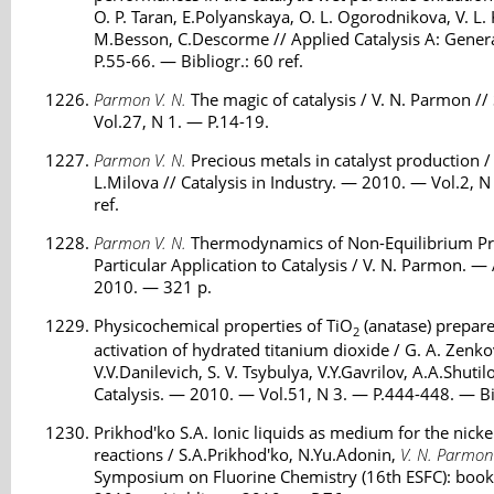
O. P. Taran, E.Polyanskaya, O. L. Ogorodnikova, V. L.
M.Besson, C.Descorme // Applied Catalysis A: Gener
P.55-66. — Bibliogr.: 60 ref.
Parmon V. N.
The magic of catalysis / V. N. Parmon /
Vol.27, N 1. — P.14-19.
Parmon V. N.
Precious metals in catalyst production /
L.Milova // Catalysis in Industry. — 2010. — Vol.2, N
ref.
Parmon V. N.
Thermodynamics of Non-Equilibrium Pro
Particular Application to Catalysis / V. N. Parmon. 
2010. — 321 p.
Physicochemical properties of TiO
(anatase) prepare
2
activation of hydrated titanium dioxide / G. A. Zenkov
V.V.Danilevich, S. V. Tsybulya, V.Y.Gavrilov, A.A.Shutil
Catalysis. — 2010. — Vol.51, N 3. — P.444-448. — Bib
Prikhod'ko S.A. Ionic liquids as medium for the nick
reactions / S.A.Prikhod'ko, N.Yu.Adonin,
V. N. Parmon
Symposium on Fluorine Chemistry (16th ESFC): book of