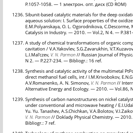
P.1057-1058. — 1 электрон. опт. диск (CD ROM)
Sibunit-based catalytic materials for the deep oxidat
aqueous solution: I. Surface properties of the oxidize
E.M.Polyanskaya, O. L. Ogorodnikova, C.Descorme,
Catalysis in Industry. — 2010. — Vol.2, N 4. — P.381-
A study of chemical transformations of organic com
cavitation / V.A.Yakovlev, S.G.Zavarukhin, V.T.Kuzavov
L.I.Mal'czev,
V. N. Parmon
// Russian Journal of Physi
N 2. — P.227-234. — Bibliogr.: 16 ref.
Synthesis and catalytic activity of the multimetal Pt
direct methanol fuel cells, int / I.M.Krivobokov, E.N
A.V.Romanenko, A. N. Simonov,
V. N. Parmon
// Intern
Alternative Energy and Ecology. — 2010. — Vol.86, 
Synthesis of carbon nanostructures on nickel cataly
under conventional and microwave heating / E.I.Udalo
Yu. Yu. Tanashev, A.S.Chichkan, V.A.Bolotov, V.I.Zaik
V. N. Parmon
// Doklady Physical Chemistry. — 2010.
Bibliogr.: 7 ref.