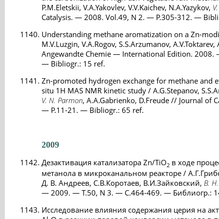
P.M.Eletskii, V.A.Yakovlev, V.V.Kaichev, N.A.Yazykov,
V
Catalysis. — 2008. Vol.49, N 2. — P.305-312. — Biblio
Understanding methane aromatization on a Zn-modifie
M.V.Luzgin, V.A.Rogov, S.S.Arzumanov, A.V.Toktarev,
Angewandte Chemie — International Edition. 2008. 
— Bibliogr.: 15 ref.
Zn-promoted hydrogen exchange for methane and et
situ 1H MAS NMR kinetic study / A.G.Stepanov, S.S.A
V. N. Parmon
, A.A.Gabrienko, D.Freude // Journal of 
— P.11-21. — Bibliogr.: 65 ref.
2009
Дезактивация катализатора Zn/TiO
в ходе проце
2
метанола в микроканальном реакторе / А.Г.Гриб
Д. В. Андреев, С.В.Коротаев, В.И.Зайковский,
В. Н
— 2009. — Т.50, N 3. — С.464-469. — Библиогр.: 1
Исследование влияния содержания церия на акт