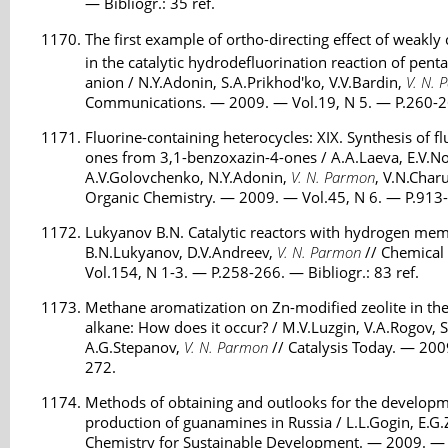
— Bibliogr.: 35 ref.
The first example of ortho-directing effect of weakly
in the catalytic hydrodefluorination reaction of pent
anion / N.Y.Adonin, S.A.Prikhod'ko, V.V.Bardin,
V. N. 
Communications. — 2009. — Vol.19, N 5. — P.260-2
Fluorine-containing heterocycles: XIX. Synthesis of f
ones from 3,1-benzoxazin-4-ones / A.A.Laeva, E.V.N
A.V.Golovchenko, N.Y.Adonin,
V. N. Parmon
, V.N.Char
Organic Chemistry. — 2009. — Vol.45, N 6. — P.913-9
Lukyanov B.N. Catalytic reactors with hydrogen mem
B.N.Lukyanov, D.V.Andreev,
V. N. Parmon
// Chemical
Vol.154, N 1-3. — P.258-266. — Bibliogr.: 83 ref.
Methane aromatization on Zn-modified zeolite in the
alkane: How does it occur? / M.V.Luzgin, V.A.Rogov, 
A.G.Stepanov,
V. N. Parmon
// Catalysis Today. — 200
272.
Methods of obtaining and outlooks for the develop
production of guanamines in Russia / L.L.Gogin, E.G.Z
Chemistry for Sustainable Development. — 2009. — 