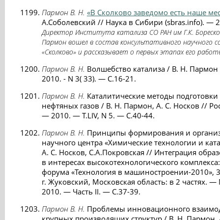
Пармон В. Н.
«В Сколково заведомо есть наше ме
А.Соболевский // Наука в Сибири (sbras.info). — 
Директор Института катализа СО РАН им Г.К. Бореск
Пармон вошел в состав консультативного научного 
«Сколково» и рассказывает о первых этапах его работ
Пармон В. Н.
Волшебство катализа / В. Н. Пармон 
2010. - N 3( 33). — С.16-21.
Пармон В. Н.
Каталитические методы подготовки
нефтяных газов / В. Н. Пармон, А. С. Носков // 
— 2010. — Т.LIV, N 5. — С.40-44.
Пармон В. Н.
Принципы формирования и организа
научного центра «Химические технологии и катал
А. С. Носков, С.А.Покровская // Интеграция обр
в интересах высокотехнологического комплекс
форума «Технология в машиностроении-2010», 3
г. Жуковский, Московская область: в 2 частях. —
2010. — Часть II. — С.37-39.
Пармон В. Н.
Проблемы инновационного взаимод
крупных производящих структур / В. Н. Пармон, 