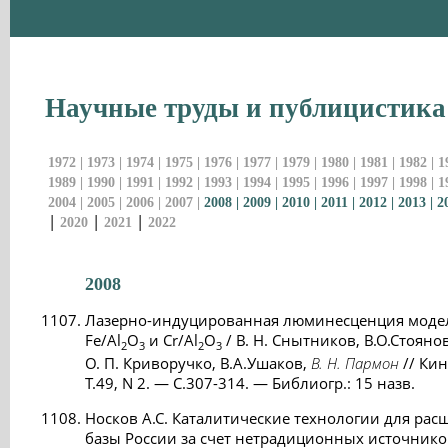
Научные труды и публицистика
1972
|
1973
|
1974
|
1975
|
1976
|
1977
|
1979
|
1980
|
1981
|
1982
|
1
1989
|
1990
|
1991
|
1992
|
1993
|
1994
|
1995
|
1996
|
1997
|
1998
|
1
2004
|
2005
|
2006
|
2007
|
2008
|
2009
|
2010
|
2011
|
2012
|
2013
|
2
|
|
|
2020
2021
2022
2008
Лазерно-индуцированная люминесценция моде
Fe/Al
O
и Cr/Al
O
/ В. Н. Снытников, В.О.Стояно
2
3
2
3
О. П. Криворучко, В.А.Ушаков,
В. Н. Пармон
// Кин
Т.49, N 2. — С.307-314. — Библиогр.: 15 назв.
Носков А.С. Каталитические технологии для ра
базы России за счет нетрадиционных источнико