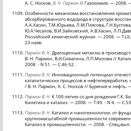
А. С. Носков,
В. Н. Пармон
// Газохимия. — 2008. —
Особенности механизма восстановления хромит
абсорбированного водорода в структуре восста
А.А.Хасин, Т.М.Юрьева, Л.М.Плясова, Г.Н.Кустова
Ю.А.Чесалов, В.И.Зайковский, А.В.Хасин, Л.П.Да
Российский химический журнал. — 2008. — Т.LII, 
23 назв.
Пармон В. Н.
Драгоценные металлы в производств
В. Н. Пармон, В.И.Симагина, Л.П.Милова // Кат
2008. - N 51. — С.46-52.
Пармон В. Н.
Инновационный потенциал отечест
каталитических процессов в нефтепереработке,
/ В. Н. Пармон, А. С. Носков // Бурение и нефть. —
Пармон В. Н.
К 100-летию со дня рождения Г.К. Бор
Кинетика и катализ. — 2008. — Т.49. - N 4. — С.5
Пармон В. Н.
Катализ и нанотехнологии: от фун
крупномасштабной промышленности современной
Катализ в промышленности. — 2008. - Спец.вып. 