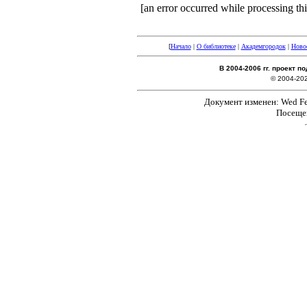
[an error occurred while processing thi
[
Начало
|
О библиотеке
|
Академгородок
|
Ново
В 2004-2006 гг. проект 
© 2004-20
Документ изменен: Wed Feb
Посеще