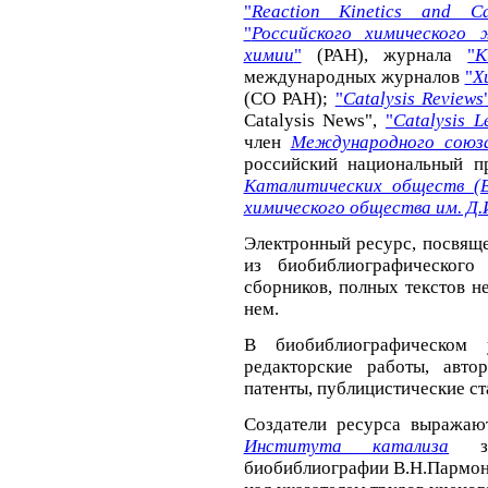
"
Reaction Kinetics and Cat
"
Российского химического 
химии
"
(РАН), журнала
"
К
международных журналов
"
Х
(СО РАН);
"
Catalysis Reviews
Catalysis News",
"
Catalysis Le
член
Международного союза
российский национальный п
Каталитических обществ (
химического общества им. Д.
Электронный ресурс, посвяще
из биобиблиографического
сборников, полных текстов н
нем.
В биобиблиографическом 
редакторские работы, авто
патенты, публицистические ст
Создатели ресурса выражаю
Института катализа
за 
биобиблиографии В.Н.Пармона