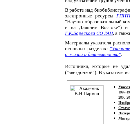
над указателем трудов ученог
В работе над биобиблиографи
электронные ресурсы
ГПНТ
"Научно-образовательный ко
и на Дальнем Востоке") 
Г.К.Борескова СО РАН
, а так
Материалы указателя распол
основных разделах:
"Указате
о жизни и деятельности"
.
Источники, которые не уда
("звездочкой"). В указателе 
Указат
1997-19
2005-20
Изобр
Статис
Литера
Матер