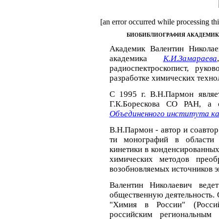
[an error occurred while processing thi
БИОБИБЛИОГРАФИЯ АКАДЕМИК
Академик Валентин Николае
академика
К.И.Замараева
радиоспектроскопист, руко
разработке химических техно
С 1995 г. В.Н.Пармон являе
Г.К.Борескова СО РАН, а 
Объединенного института к
В.Н.Пармон - автор и соавтор
ти монографий в области 
кинетики в конденсированных
химических методов преоб
возобновляемых источников э
Валентин Николаевич веде
общественную деятельность. 
"Химия в России" (Росси
российским региональным 