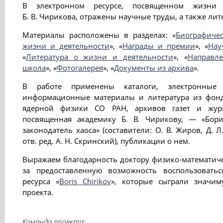
В электронном ресурсе, посвященном жизни 
Б. В. Чирикова, отражены научные труды, а также лит
Материалы расположены в разделах: «
Биографиче
жизни и деятельности
», «
Награды и премии
», «
Нау
«
Литература о жизни и деятельности
», «
Направле
школа
», «
Фотогалерея
», «
Документы из архива
».
В работе применены каталоги, электронные
информационные материалы и литература из фонд
ядерной физики СО РАН, архивов газет и журн
посвященная академику Б. В. Чирикову, — «Бо
законодатель хаоса» (составители: О. В. Жиров, Д. 
отв. ред. А. Н. Скринский), публикации о нем.
Выражаем благодарность доктору физико-математиче
за предоставленную возможность воспользоватьс
ресурса «
Boris Chirikov
», которые сыграли значи
проекта.
Команда проекта: