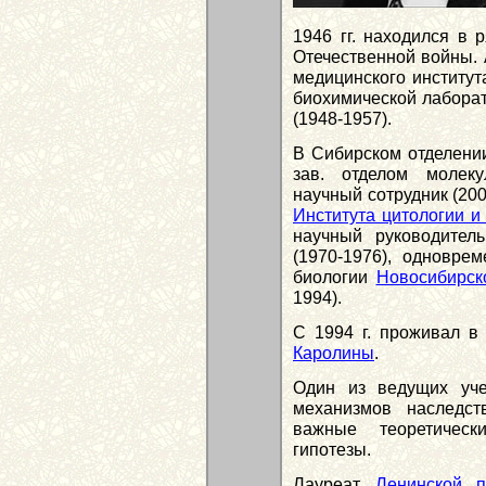
1946 гг. находился в 
Отечественной войны. 
медицинского институт
биохимической лабора
(1948-1957).
В Сибирском отделении 
зав. отделом молеку
научный сотрудник (200
Института цитологии и
научный руководител
(1970-1976), одновр
биологии
Новосибирско
1994).
С 1994 г. проживал 
Каролины
.
Один из ведущих уче
механизмов наследст
важные теоретическ
гипотезы.
Лауреат
Ленинской 