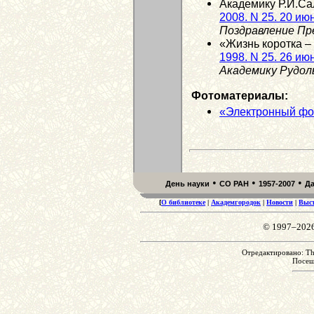
Академику Р.И.Сал
2008. N 25. 20 ию
Поздравление Пр
«Жизнь коротка – 
1998. N 25. 26 ию
Академику Рудол
Фотоматериалы:
«Электронный фо
•
•
•
День науки
СО РАН
1957-2007
Д
[
О библиотеке
|
Академгородок
|
Новости
|
Выс
© 1997–202
Отредактировано: Th
Посе