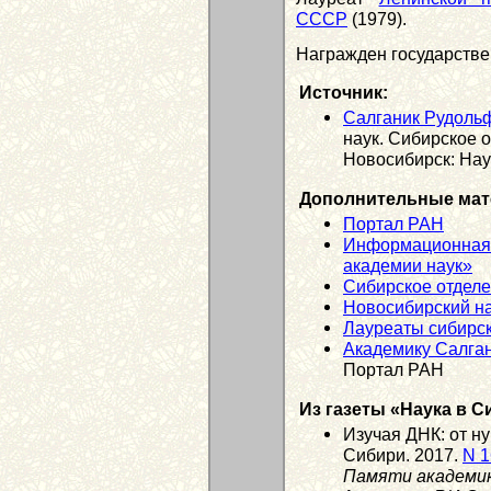
СССР
(1979).
Награжден государств
Источник:
Салганик Рудоль
наук. Сибирское 
Новосибирск: Наук
Дополнительные мат
Портал РАН
Информационная 
академии наук»
Сибирское отдел
Новосибирский н
Лауреаты сибирск
Академику Салган
Портал РАН
Из газеты «Наука в С
Изучая ДНК: от ну
Сибири. 2017.
N 1
Памяти академик