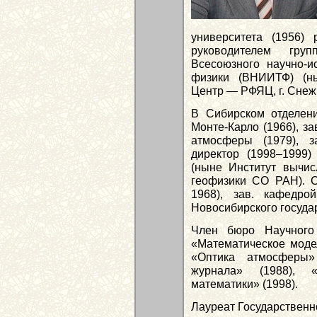
университета (1956)
руководителем гру
Всесоюзного научно-ис
физики (ВНИИТФ) (н
Центр — РФЯЦ, г. Снеж
В Сибирском отделени
Монте-Карло (1966), за
атмосферы (1979), з
директор (1998–1999
(ныне Институт вычис
геофизики СО РАН). С
1968), зав. кафедро
Новосибирского госуда
Член бюро Научного
«Математическое моде
«Оптика атмосферы» 
журнала» (1988), «
математики» (1998).
Лауреат Государственн