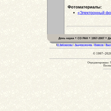
Фотоматериалы:
«Электронный фо
•
•
•
День науки
СО РАН
1957-2007
Д
[
О библиотеке
|
Академгородок
|
Новости
|
Выс
© 1997–202
Отредактировано: T
Посе