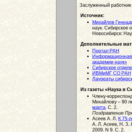
Заслуженный работник
Источник:
Михайлов Геннад
наук. Сибирское 
Новосибирск: Наук
Дополнительные мат
Портал РАН
Информационная 
академии наук»
Сибирское отдел
ИВМиМГ СО РАН
Лауреаты сибирск
Из газеты «Наука в С
Члену-корреспон
Михайлову – 90 ле
марта
. С. 2.
Поздравление Пр
Асеев А. Л.
К 75-л
А. Л. Асеев, Н. З.
2009. N 9. С. 2.