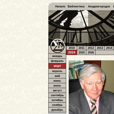
Начало
Библиотека
Академгородок
2010
2011
2012
2013
2014
2024
2025
2026
январь
февраль
март
апрель
май
июнь
июль
август
сентябрь
октябрь
ноябрь
декабрь