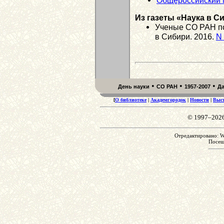
Общероссийский м
Из газеты «Наука в С
Ученые СО РАН по
в Сибири. 2016.
N 
•
•
•
День науки
СО РАН
1957-2007
Д
[
О библиотеке
|
Академгородок
|
Новости
|
Выс
© 1997–202
Отредактировано: We
Посе