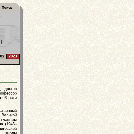
Поиск
К
Н
2023
022
, доктор
профессор
в области
ственный
Великой
главным
па (1945–
ниговской
ь школы