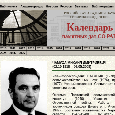
Библиотека
Академгородок
Новости
Ресурсы
Выставки
Библиография
РОССИЙСКАЯ АКАДЕМИЯ НАУ
СИБИРСКОЕ ОТДЕЛЕНИЕ
К
алендарь
памятных дат СО РА
2010
2011
2012
2013
2014
2015
2016
2017
2018
2019
2020
2021
2
2024
2025
2026
ЧАМУХА МИХАИЛ ДМИТРИЕВИЧ
(02.10.1918 – 06.05.2009)
Член-корреспондент ВАСХНИЛ (1978)
сельскохозяйственных наук (1976), 
(1977). Ученый-зоотехник. Специалист 
селекции овец.
Окончил Полтавский сельскохозяй
институт (1940). Участник 
Отечественной войны. Работал 
зоотехником совхоза Джемете, г. Ана
1947). Зоотехник зооветучастка Чер
области (1947–1948). Слушател