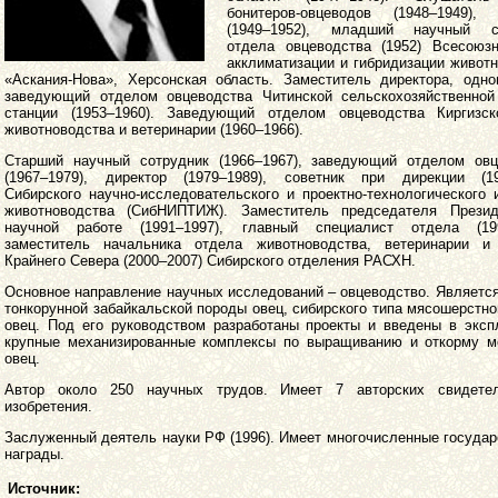
бонитеров-овцеводов (1948–1949), 
(1949–1952), младший научный с
отдела овцеводства (1952) Всесоюз
акклиматизации и гибридизации живот
«Аскания-Нова», Херсонская область. Заместитель директора, одно
заведующий отделом овцеводства Читинской сельскохозяйственной
станции (1953–1960). Заведующий отделом овцеводства Киргизс
животноводства и ветеринарии (1960–1966).
Старший научный сотрудник (1966–1967), заведующий отделом овц
(1967–1979), директор (1979–1989), советник при дирекции (19
Сибирского научно-исследовательского и проектно-технологического 
животноводства (СибНИПТИЖ). Заместитель председателя Прези
научной работе (1991–1997), главный специалист отдела (199
заместитель начальника отдела животноводства, ветеринарии и
Крайнего Севера (2000–2007) Сибирского отделения РАСХН.
Основное направление научных исследований – овцеводство. Являетс
тонкорунной забайкальской породы овец, сибирского типа мясошерстн
овец. Под его руководством разработаны проекты и введены в эксп
крупные механизированные комплексы по выращиванию и откорму м
овец.
Автор около 250 научных трудов. Имеет 7 авторских свидете
изобретения.
Заслуженный деятель науки РФ (1996). Имеет многочисленные госуда
награды.
Источник: