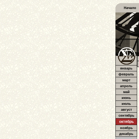
Начало
январь
февраль
март
апрель
май
июнь
июль
август
сентябрь
октябрь
ноябрь
декабрь