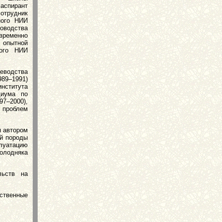
аспирант
отрудник
ного НИИ
новодства
временно
 опытной
кого НИИ
еводства
89–1991)
института
диума по
7–2000),
 проблем
я автором
ой породы
луатацию
олодняка
льств на
рственные