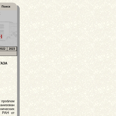
Поиск
К
Н
2022
2023
ГАЗА
 проблем
анизован
нических
О РАН от