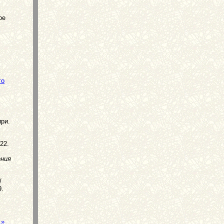
ое
го
ири.
22.
ения
/
9.
.»