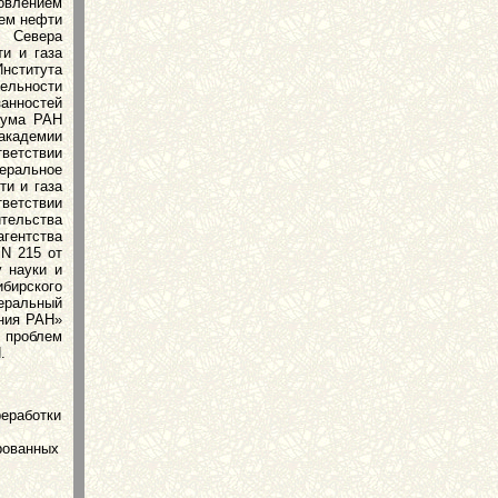
новлением
лем нефти
м Севера
и и газа
ститута
льности
занностей
иума РАН
 академии
ветствии
еральное
ти и газа
етствии
ительства
агентства
 N 215 от
 науки и
бирского
еральный
ения РАН»
т проблем
.
реработки
рованных