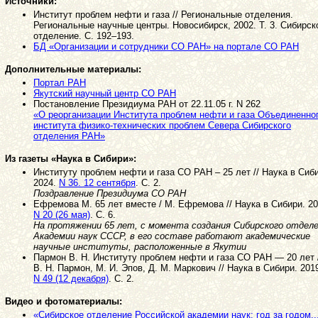
Источники:
Институт проблем нефти и газа // Региональные отделения.
Региональные научные центры. Новосибирск, 2002. Т. 3. Сибирск
отделение. С. 192–193.
БД «Организации и сотрудники СО РАН» на портале СО РАН
Дополнительные материалы:
Портал РАН
Якутский научный центр СО РАН
Постановление Президиума РАН от 22.11.05 г. N 262
«О реорганизации Института проблем нефти и газа Объединенно
института физико-технических проблем Севера Сибирского
отделения РАН»
Из газеты «Наука в Сибири»:
Институту проблем нефти и газа СО РАН – 25 лет // Наука в Сиб
2024.
N 36. 12 сентября
. С. 2.
Поздравление Президиума СО РАН
Ефремова М. 65 лет вместе / М. Ефремова // Наука в Сибири. 20
N 20 (26 мая)
. С. 6.
На протяжении 65 лет, с момента создания Сибирского отдел
Академии наук СССР, в его составе работают академические
научные институты, расположенные в Якутии
Пармон В. Н. Институту проблем нефти и газа СО РАН — 20 лет 
В. Н. Пармон, М. И. Эпов, Д. М. Маркович // Наука в Сибири. 201
N 49 (12 декабря)
. С. 2.
Видео и фотоматериалы:
«Сибирское отделение Российской академии наук: год за годом..