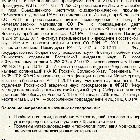
16.06.99 г. и постановлению Президиума РАН от 21.02.01 г. Поста
Президиума РАН от 22.11.05 г. N 262 «О реорганизации Института проб
и газа Объединенного института физико-технических пробле
Сибирского отделения РАН» переименован в Институт проблем нефт
СО РАН и реорганизован путем присоединения к нему Ин
неметаллических материалов СО РАН с прекращением деяте
последнего в качестве юридического лица и передачей его прав и обя
Институту проблем нефти и газа СО РАН. Постановлением Презид
N 274 от 18.12.07 г. Институт переименован в Учреждение Российской
наук Институт проблем нефти и газа СО РАН. С 2011 г. в соот
с постановлением Президиума РАН N 262 от 13.12.11 г. — Фед
государственное бюджетное учреждение науки Институт проблем неф
Сибирского отделения Российской академии наук. В соотв
с Федеральным законом N 253-ФЗ от 27.09.13 г. и распоряжением Прав
РФ N 2591-р от 30.12.13 г. Институт передан в ведение Федерального 
научных организаций (ФАНО России). Согласно Указу Президента РФ
15.05.2018 ФАНО упразднено, а его функции переданы Министерству
высшего образования РФ. В 2019 году Якутский научный центр Си
отделения Российской академии наук преобразован в ФГБНУ Фед
исследовательский центр «Якутский научный центр Сибирского отдел
приказом Минобрнауки России N 13 от 23 января 2019 года. Институ
нефти и газа СО РАН – обособленное подразделение ФИЦ ЯНЦ СО РАН
Основные направления научных исследований:
Проблемы геологии, разработки месторождений, транспорта и пе
углеводородного сырья в условиях Крайнего Севера.
Проблемы материаловедения и технологии получения модифици
полимерных и композиционных материалов.