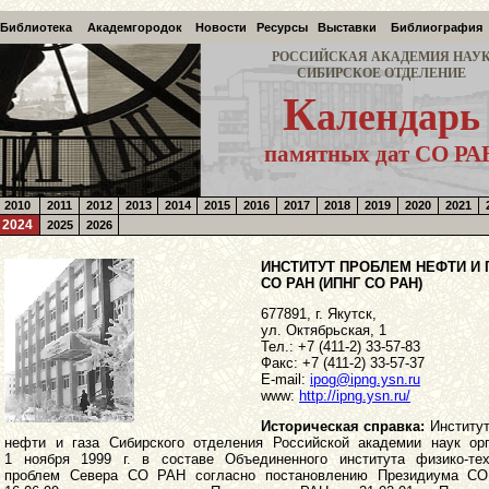
Библиотека
Академгородок
Новости
Ресурсы
Выставки
Библиография
РОССИЙСКАЯ АКАДЕМИЯ НАУ
СИБИРСКОЕ ОТДЕЛЕНИЕ
К
алендарь
памятных дат СО РА
2010
2011
2012
2013
2014
2015
2016
2017
2018
2019
2020
2021
2024
2025
2026
ИНСТИТУТ ПРОБЛЕМ НЕФТИ И 
СО РАН (ИПНГ СО РАН)
677891, г. Якутск,
ул. Октябрьская, 1
Тел.: +7 (411-2) 33-57-83
Факс: +7 (411-2) 33-57-37
E-mail:
ipog@ipng.ysn.ru
www:
http://ipng.ysn.ru/
Историческая справка:
Институт
нефти и газа Сибирского отделения Российской академии наук орг
1 ноября 1999 г. в составе Объединенного института физико-тех
проблем Севера СО РАН согласно постановлению Президиума С