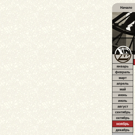
Начало
январь
февраль
март
апрель
май
июнь
июль
август
сентябрь
октябрь
ноябрь
декабрь