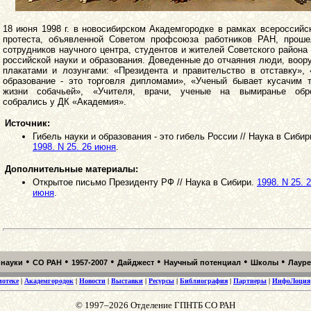
18 июня 1998 г. в новосибирском Академгородке в рамках всероссийс
протеста, объявленной Советом профсоюза работников РАН, проше
сотрудников научного центра, студентов и жителей Советского района
российской науки и образования. Доведенные до отчаяния люди, воо
плакатами и лозунгами: «Президента и правительство в отставку»,
образование - это торговля дипломами», «Ученый бывает кусачим т
жизни собачьей», «Учителя, врачи, ученые на вымиранье обр
собрались у ДК «Академия».
Источник:
Гибель науки и образования - это гибель России // Наука в Сибир
1998. N 25. 26 июня
.
Дополнительные материалы:
Открытое письмо Президенту РФ // Наука в Сибири.
1998. N 25. 
июня
.
•
•
•
•
•
•
 науки
СО РАН
1957-2007
Дайджест
Научный потенциал
Школы
Лаур
иотеке
|
Академгородок
|
Новости
|
Выставки
|
Ресурсы
|
Библиография
|
Партнеры
|
ИнфоЛоция
© 1997–2026 Отделение ГПНТБ СО РАН