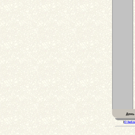
День
[
О библ