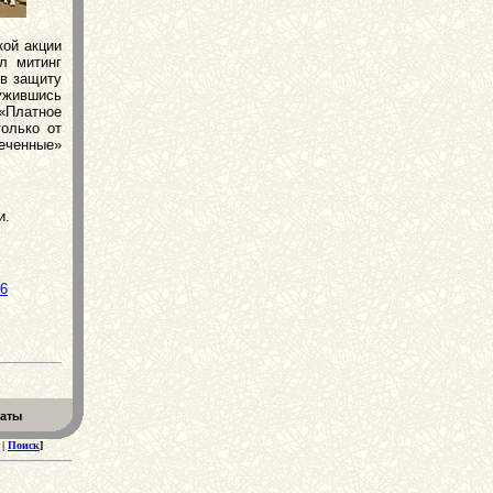
кой акции
л митинг
 в защиту
ружившись
 «Платное
олько от
еченные»
и.
26
еаты
|
Поиск
]