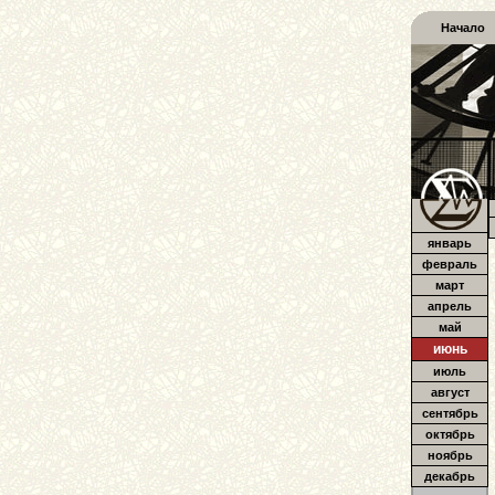
Начало
январь
февраль
март
апрель
май
июнь
июль
август
сентябрь
октябрь
ноябрь
декабрь