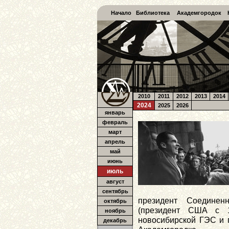
Начало
Библиотека
Академгородок
2010
2011
2012
2013
2014
2024
2025
2026
январь
февраль
март
апрель
май
июнь
июль
август
сентябрь
президент Соедине
октябрь
(президент США с 1
ноябрь
новосибирской ГЭС и 
декабрь