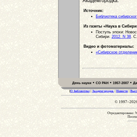
Академгородка.
Источник:
Библиотека сибирског
Из газеты «Наука в Сибири
Поступь эпохи: Новос
Сибири.
2012. N 38
. С
Видео и фотоматериалы:
«Сибирское отделение
•
•
•
День науки
СО РАН
1957-2007
Д
[
О библиотеке
|
Академгородок
|
Новости
|
Выс
© 1997–202
Отредактировано: We
Посе