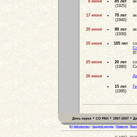
8 июня
•
85 лет
а
(1925)
17 июня
•
70 лет
а
(1940)
20 июня
•
80 лет
а
(1930)
20 июня
•
105 лет
со
Со
(0
25 июня
•
20 лет
со
(1990)
Си
26 июня
•
Де
•
15 лет
Ге
(1995)
•
•
•
День науки
СО РАН
1957-2007
Д
[
О библиотеке
|
Академгородок
|
Новости
|
Выс