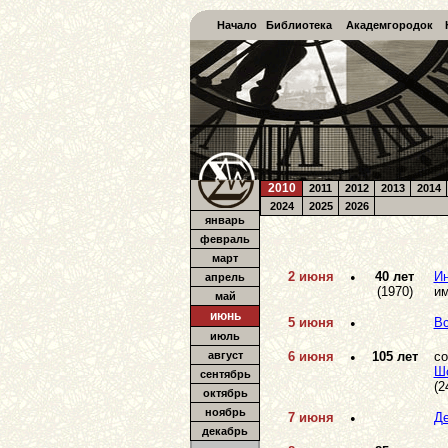
Начало
Библиотека
Академгородок
2010
2011
2012
2013
2014
2024
2025
2026
январь
февраль
март
2 июня
•
40 лет
Ин
апрель
(1970)
им
май
июнь
5 июня
•
В
июль
август
6 июня
•
105 лет
со
Шо
сентябрь
(2
октябрь
ноябрь
7 июня
•
Де
декабрь