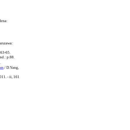
dena:
arszawa:
p.63-65.
nd.: p.88.
.
ors
/ D.Yang,
011. - ii, 161