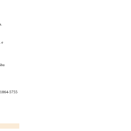
a.
. e
shu
N 1864-5755