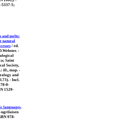
-5337-5;
 and melts:
r natural
ocesses
/ ed.
D.Webster. -
alogical
ca; Saint
al Society,
: ill., map. -
eralogy and
73). - Incl.
978-0-
SN 1529-
ic languages
.
s-ugrilaisen
ISBN 978-