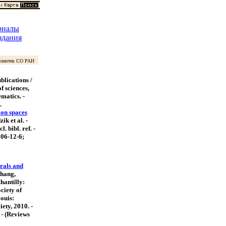
рналы
здания
лиотек СО РАН
blications /
f sciences,
ematics. -
.
ion spaces
ik et al. -
l. bibl. ref. -
06-12-6;
erals and
Zhang,
hantilly:
ciety of
ouis:
ety, 2010. -
. - (Reviews