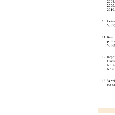
2008. 
2009. 
2010. 
Leśne
Vol.7
Rendi
polit
Vol.6
Repor
Unive
N 139.
N 140.
Verte
Bd.61,