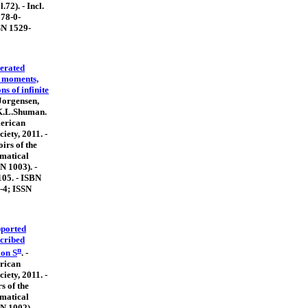
72). - Incl.
978-0-
SN 1529-
terated
, moments,
s of infinite
Jorgensen,
K.L.Shuman.
merican
iety, 2011. -
oirs of the
matical
 N 1003). -
105. - ISBN
-4; ISSN
ported
cribed
n
 on S
. -
rican
iety, 2011. -
s of the
matical
 N 1002). -