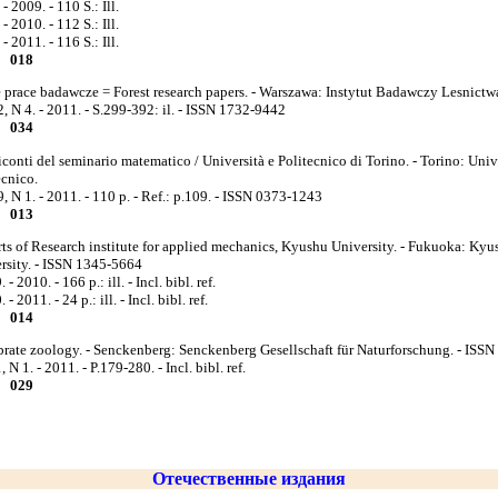
- 2009. - 110 S.: Ill.
- 2010. - 112 S.: Ill.
- 2011. - 116 S.: Ill.
018
 prace badawcze = Forest research papers. - Warszawa: Instytut Badawczy Lesnictw
2, N 4. - 2011. - S.299-392: il. - ISSN 1732-9442
034
conti del seminario matematico / Università e Politecnico di Torino. - Torino: Univ
ecnico.
9, N 1. - 2011. - 110 p. - Ref.: p.109. - ISSN 0373-1243
013
ts of Research institute for applied mechanics, Kyushu University. - Fukuoka: Kyu
rsity. - ISSN 1345-5664
 - 2010. - 166 p.: ill. - Incl. bibl. ref.
 - 2011. - 24 p.: ill. - Incl. bibl. ref.
014
brate zoology. - Senckenberg: Senckenberg Gesellschaft für Naturforschung. - ISS
 N 1. - 2011. - P.179-280. - Incl. bibl. ref.
029
Отечественные издания