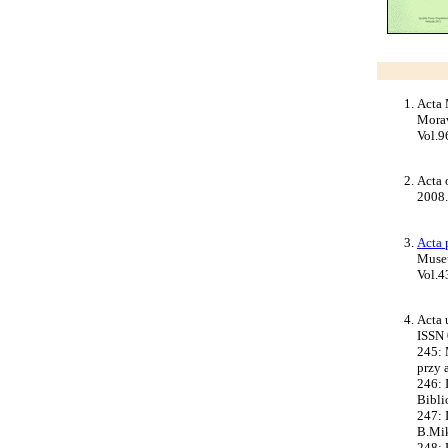
Acta 
Mora
Vol.9
Acta 
2008. 
Acta 
Museu
Vol.4
Acta 
ISSN
245: M
przy a
246: 
Biblio
247: 
B.Miko
248: 