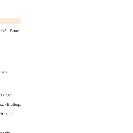
cké. - Brno:
tlich
źkiego. -
oz. - Bibliogr.
 s.: il. -
kowski,