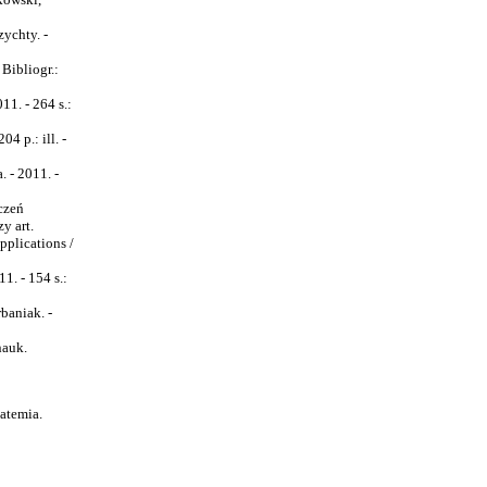
ychty. -
 Bibliogr.:
11. - 264 s.:
4 p.: ill. -
 - 2011. -
czeń
y art.
pplications /
1. - 154 s.:
baniak. -
nauk.
atemia.