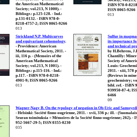
the American Mathematical
ISBN 978-0-8218
Society; vol.213, N 1000). -
ISSN 0065-9266
Bibliogr.: p.125-128. - Ind.:
013
p.131-0132. - ISBN 978-0-
8218-4757-2; ISSN 0065-9266
013
Strickland N.P. Multicurves
Sulfur in magmas
and equivariant cohomology
.
its importance fo
- Providence: American
and technical pr
Mathematical Society, 2011. -
by H.Behrens, J.
iii, 116 p. - (Memoirs of the
Chantilly: Miner
American Mathematical
Society of Ameri
Society; vol.213, N 1001). -
Louis: Geochemic
Bibliogr.: p.115-116. - Ind.:
2011. - xiii, 578 p.
p.117. - ISBN 978-0-8218-
(Reviews in min
4901-9; ISSN 0065-9266
geochemistry; vol.
013
bibl. ref. - ISBN 
939950-87-4; IS
6466
09
Wagner-Nagy B. On the typology of negation in Ob-Uric and Samoyed
- Helsinki: Société finno-ougrienne, 2011. - xvii, 336 p.: ill. - (Suomalai
Seuran toimituksia = Mémoires de la Société finno-ougrienne; 262). - 
952-5667-29-5; ISSN 0355-0230
035