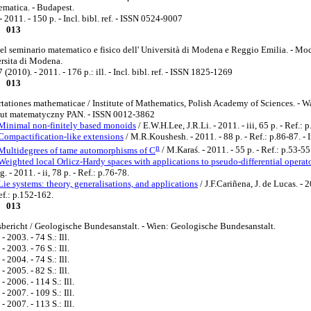
matica. - Budapest.
- 2011. - 150 p. - Incl. bibl. ref. - ISSN 0524-9007
013
del seminario matematico e fisico dell' Università di Modena e Reggio Emilia. - Mo
rsita di Modena.
 (2010). - 2011. - 176 p.: ill. - Incl. bibl. ref. - ISSN 1825-1269
013
rtationes mathematicae / Institute of Mathematics, Polish Academy of Sciences. - W
tut matematyczny PAN. - ISSN 0012-3862
Minimal non-finitely based monoids
/ E.W.H.Lee, J.R.Li. - 2011. - iii, 65 p. - Ref.: 
Compactification-like extensions
/ M.R.Koushesh. - 2011. - 88 p. - Ref.: p.86-87. - I
n
Multidegrees of tame automorphisms of C
/ M.Karaś. - 2011. - 55 p. - Ref.: p.53-55
Weighted local Orlicz-Hardy spaces with applications to pseudo-differential operat
. - 2011. - ii, 78 p. - Ref.: p.76-78.
Lie systems: theory, generalisations, and applications
/ J.F.Cariñena, J. de Lucas. - 2
ef.: p.152-162.
013
sbericht / Geologische Bundesanstalt. - Wien: Geologische Bundesanstalt.
- 2003. - 74 S.: Ill.
- 2003. - 76 S.: Ill.
- 2004. - 74 S.: Ill.
- 2005. - 82 S.: Ill.
- 2006. - 114 S.: Ill.
- 2007. - 109 S.: Ill.
- 2007. - 113 S.: Ill.