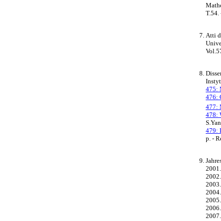
Mathe
T.54. 
Atti 
Unive
Vol.57
Disse
Insty
475: 
476: 
477: 
478: 
S.Yang
479: 
p. - R
Jahre
2001. 
2002. 
2003. 
2004. 
2005. 
2006. 
2007. 