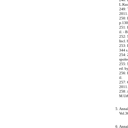
L.Kuch
249: 
2011. 
250: 
p.130
251: 
il. - 
252: 
Incl. 
253: 
344 s.
254: 
społe
255: 
ed. by
256: 
il.
257: 
2011. 
258: 
M.Urba
Annal
Vol.3
Annal