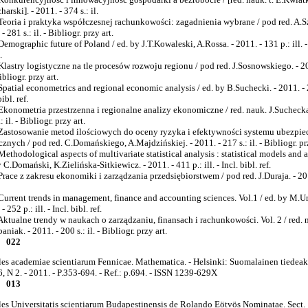
arski]. - 2011. - 374 s.: il.
Teoria i praktyka współczesnej rachunkowości: zagadnienia wybrane / pod red. A.Sz
- 281 s.: il. - Bibliogr. przy art.
Demographic future of Poland / ed. by J.T.Kowaleski, A.Rossa. - 2011. - 131 p.: ill. -
.
Klastry logistyczne na tle procesów rozwoju regionu / pod red. J.Sosnowskiego. - 20
Bibliogr. przy art.
Spatial econometrics and regional economic analysis / ed. by B.Suchecki. - 2011. - 20
bibl. ref.
Ekonometria przestrzenna i regionalne analizy ekonomiczne / red. nauk. J.Suchecka.
: il. - Bibliogr. przy art.
Zastosowanie metod ilościowych do oceny ryzyka i efektywności systemu ubezpie
cznych / pod red. C.Domańskiego, A.Majdzińskiej. - 2011. - 217 s.: il. - Bibliogr. prz
Methodological aspects of multivariate statistical analysis : statistical models and a
 C.Domański, K.Zielińska-Sitkiewicz. - 2011. - 411 p.: ill. - Incl. bibl. ref.
Prace z zakresu ekonomiki i zarządzania przedsiębiorstwem / pod red. J.Duraja. - 201
Current trends in management, finance and accounting sciences. Vol.1 / ed. by M.Ur
- 252 p.: ill. - Incl. bibl. ref.
Aktualne trendy w naukach o zarządzaniu, finansach i rachunkowości. Vol. 2 / red. 
niak. - 2011. - 200 s.: il. - Bibliogr. przy art.
022
es academiae scientiarum Fennicae. Mathematica. - Helsinki: Suomalainen tiedeak
6, N 2. - 2011. - P.353-694. - Ref.: p.694. - ISSN 1239-629X
013
es Universitatis scientiarum Budapestinensis de Rolando Eötvös Nominatae. Sect.