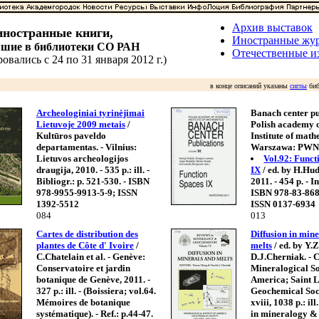
Архив выставок
ностранные книги,
Иностранные жу
вшие в библиотеки СО РАН
Отечественные и
овались с 24 по 31 января 2012 г.)
в конце описаний указаны
сиглы
биб
Archeologiniai tyrinėjimai
Banach center pu
Lietuvoje 2009 metais
/
Polish academy o
Kultūros paveldo
Institute of math
departamentas. - Vilnius:
Warszawa: PWN
Lietuvos archeologijos
Vol.92: Funct
draugija, 2010. - 535 p.: ill. -
IX
/ ed. by H.Hudz
Bibliogr.: p. 521-530. - ISBN
2011. - 454 p. - Inc
978-9955-9913-5-9; ISSN
ISBN 978-83-868
1392-5512
ISSN 0137-6934
084
013
Cartes de distribution des
Diffusion in min
plantes de Côte d' Ivoire
/
melts
/ ed. by Y.
C.Chatelain et al. - Genève:
D.J.Cherniak. - C
Conservatoire et jardin
Mineralogical So
botanique de Genève, 2011. -
America; Saint L
327 p.: ill. - (Boissiera; vol.64.
Geochemical Soci
Mémoires de botanique
xviii, 1038 p.: ill
systématique). - Ref.: p.44-47.
in mineralogy &