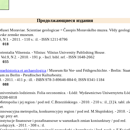
Продолжающиеся издания
Musei Moraviae. Scientiae geologicae = Časopis Moravského muzea. Vědy geologi
vske zemske museum.
6, N 1. - 2011. - 110 s.: il. - ISSN 1211-8796
018
orientalia Vilnensia. - Vilnius: Vilnius University Publishing House.
Vol.9, N 2. - 2010. - 191 p. - Incl. bibl. ref. - ISSN 1648-2662
035
praehistorica et archaeologica
/ Museum für Vor- und Frühgeschichte. - Вerlin: Staa
m zu Berlin - Preußischer Kulturbesitz.
3. - 2011. - 411 p.: ill. - ISBN 978-3-89646-884-0; ISSN 0341-1184
088
universitatis lodziensis. Folia oeconomica. - Łódź: Wydawnictwo Uniwersytetu Łód
 0208-6018
etropolia i jej region / pod red. C.Brzezińskiego. - 2010. - 210 s.: il., [1] k. tabl. zł
rt.
Innowacyjna metropolia, konkurencyjny region / pod red. M.Słupińskiej. - 2010. - 201
gr. przy art.
Instytucje finansowe i pozafinansowe w warunkach zmian koniunktury / pod red.
łajczyk. - 2011. - 308 s.: il.
Konkurencyjność i innowacyjność gospodarki a bezrobocie / [red. nauk. t. E.Kwiat