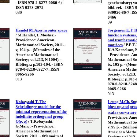
- ISBN 978-2-8277-0080-6;
geochemistry; vol.
ISSN 0373-2975
bibl. ref. - ISBN 
030
939950-86-7; IS
6466
09
Handel M. Axes in outer space
Jorgensen E.T. I
/ M.Handel, L.Mosher. -
function systems
Providence: American
and tranformation
Mathematical Society, 2011. -
matrices
/ P.E.T.
v, 104 p. - (Memoirs of the
K.A.Kornelson, 
American Mathematical
- Providence: A
Society; vol.213, N 1004). -
Mathematical Soc
Bibliogr.: p.103-104. - ISBN
ix, 105 p. - (Mem
978-0-8218-6927-7; ISSN
American Mathe
0065-9266
Society; vol.213,
013
Bibliogr.: p.103-
978-0-8218-5248
0065-9266
013
Kobayashi T. The
Leung M.Ch. Sup
Schrödinger model for the
blow-up and pres
minimal representation of the
scalar curvature
indefinite orthogonal group
Providence: Ame
O(
ρ, q
)
/ T.Kobayashi,
Mathematical Soc
G.Mano. - Providence:
v, 99 p. - (Memoir
American Mathematical
American Mathe
Society, 2011. - (Memoirs of
Society; vol.213,