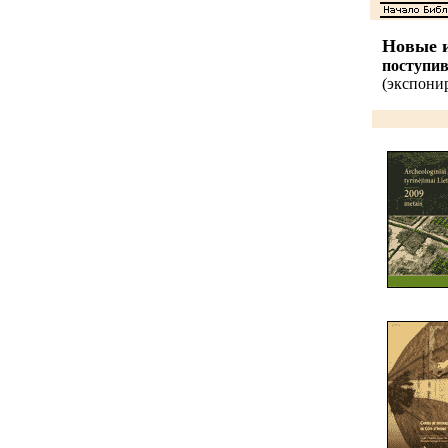
Новые и
поступи
(экспонир