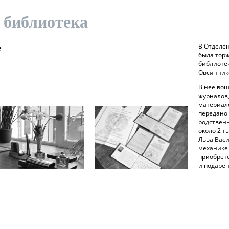
 библиотека
е
В Отделен
была тор
библиоте
Овсянник
В нее вош
журналов,
материало
передано 
родствен
около 2 т
Льва Васи
механике
приобрет
и подарен