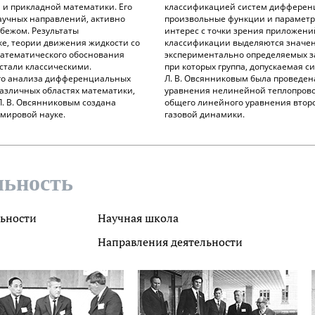
 и прикладной математики. Его
классификацией систем дифферен
аучных направлений, активно
произвольные функции и параметр
убежом. Результаты
интерес с точки зрения приложений,
ке, теории движения жидкости со
классификации выделяются значе
математического обоснования
экспериментально определяемых з
стали классическими.
при которых группа, допускаемая с
го анализа дифференциальных
Л. В. Овсянниковым была проведен
азличных областях математики,
уравнения нелинейной теплопровод
Л. В. Овсянниковым создана
общего линейного уравнения второ
 мировой науке.
газовой динамики.
льность
льности
Научная школа
Направления деятельности