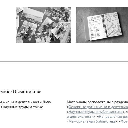
емике Овсянникове
м жизни и деятельности Льва
Материалы расположены в разделах
 научные труды, а также
«
Основные даты жизни и деятельн
«
Научные труды и публицистика
», «
и деятельности
», «
Направления де
«
Мемориальная библиотека
», «
Фот