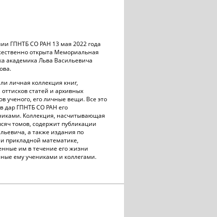
ии ГПНТБ СО РАН 13 мая 2022 года
жественно открыта Мемориальная
ка академика Льва Васильевича
ова.
ли личная коллекция книг,
 оттисков статей и архивных
в ученого, его личные вещи. Все это
в дар ГПНТБ СО РАН его
никами. Коллекция, насчитывающая
ысяч томов, содержит публикации
льевича, а также издания по
 и прикладной математике,
енные им в течение его жизни
ные ему учениками и коллегами.