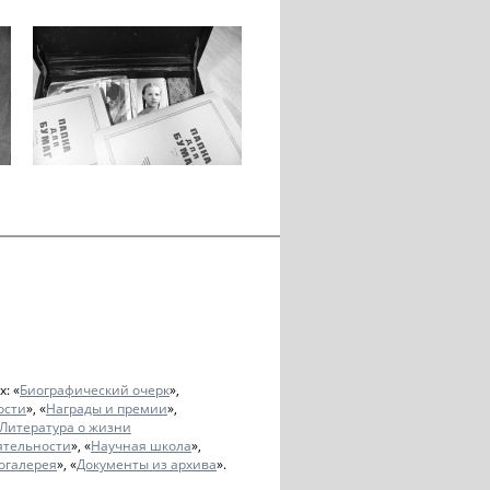
: «
Биографический очерк
»,
ости
», «
Награды и премии
»,
Литература о жизни
ятельности
», «
Научная школа
»,
огалерея
», «
Документы из архива
».