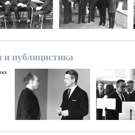
 и публицистика
ика