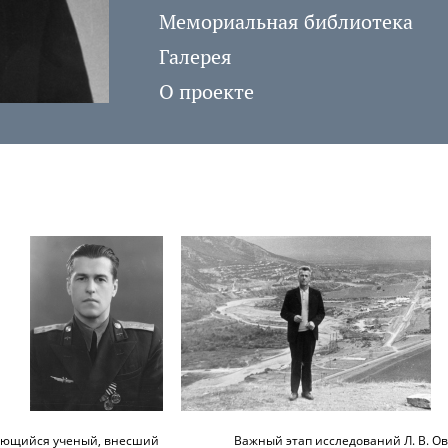
Мемориальная библиотека
Галерея
О проекте
ающийся ученый, внесший
Важный этап исследований Л. В. Ов