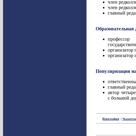
член редколл
член редколл
главный реда
Образовательная 
профессор
государствен
организатор 
организатор 
Популяризация н
ответственн
главный реда
автор четыре
с большой дор
[
Биография
|
Указатель