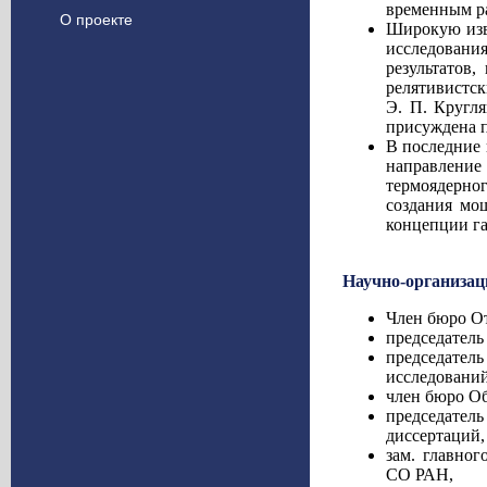
временным ра
О проекте
Широкую изв
исследования
результатов
релятивистс
Э. П. Кругля
присуждена 
В последние 
направлени
термоядерно
создания мо
концепции г
Научно-организац
Член бюро О
председатель
председател
исследований 
член бюро Об
председател
диссертаций,
зам. главно
СО РАН,