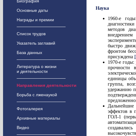
Биография
Наука
Основные даты
1960-е год
Награды и премии
диагностики 
методов диа
Список трудов
внедрением
эксперимент
Указатель заглавий
быстро движ
фронтом бесс
База данных
присуждена
1970-е годы:
Литература о жизни
прочности 
и деятельности
электрическ
единицы объ
группа, воз
Направления деятельности
удержанию п
Борьба с лженаукой
подтвержде
предложенн
Дальнейшие 
Фотогалерея
эффектов в 
ГОЛ-1 (перв
Архивные материалы
автоматиза
Видео
создавали
высокочувс