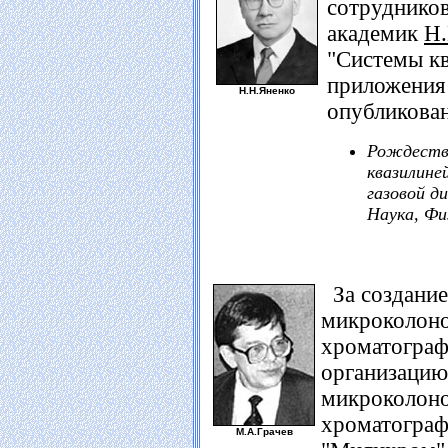
сотрудников
академик
Н
"Системы к
приложения 
Н.Н.Яненко
опубликован
Рождестве
квазилине
газовой ди
Наука, Фи
За создание
микроколон
хроматограф
организацию
микроколон
хроматограф
М.А.Грачев