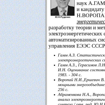
наук А.ГА
и кандидату
Н.ВОРОПА
Ю.Н.Руденко
энергетиче
разработку теории и м
электроэнергетических 
автоматизированных сис
управления ЕЭЭС СССР
Гамм А.З. Статистическ
электроэнергетических сис
Гамм А.З., Герасимов Л.Н
И.Н. Оценивание состояни
1983. - 304 с.
Воропай Н.И.,Ершевич В.В
мощными энергообъединен
256 с.
Абраменкова Н.А., Вороп
анализ электроэнергетич
синтеза / отв. ред. Ю.Н.