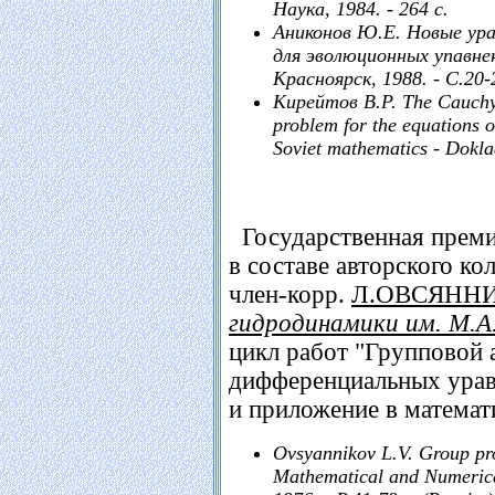
Наука, 1984. - 264 с.
Аниконов Ю.Е. Новые ура
для эволюционных упавнен
Красноярск, 1988. - С.20-
Кирейтов В.Р. The Cauchy 
problem for the equations o
Soviet mathematics - Doklad
Государственная прем
в составе авторского к
член-корр.
Л.ОВСЯНН
гидродинамики им. М.А
цикл работ "Групповой 
дифференциальных урав
и приложение в математ
Ovsyannikov L.V. Group prop
Mathematical and Numerica