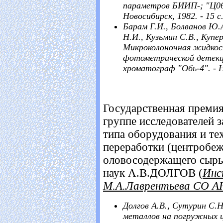
параметров БИИП-; "Ц064
Новосибирск, 1982. - 15 с
Барам Г.И., Болванов Ю.А
Н.И., Кузьмин С.В., Купе
Микроколоночная жидкос
фотометрической детек
хроматограф "Обь-4". - Н
Государственная прем
группе исследователей з
типа оборудования и те
переработки (центробе
оловосодержащего сырья
наук А.В.ДОЛГОВ (
Инс
М.А.Лаврентьева СО 
Долгов А.В., Сутурин С.Н
металлов на погружных ц