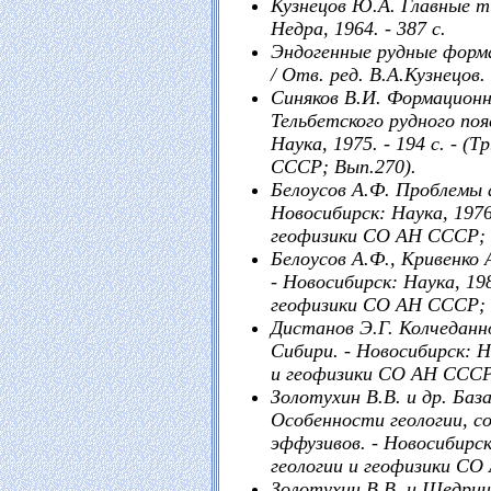
Кузнецов Ю.А. Главные т
Недра, 1964. - 387 с.
Эндогенные рудные форма
/ Отв. ред. В.А.Кузнецов. 
Синяков В.И. Формацион
Тельбетского рудного поя
Наука, 1975. - 194 с. - (
СССР; Вып.270).
Белоусов А.Ф. Проблемы 
Новосибирск: Наука, 1976.
геофизики СО АН СССР; 
Белоусов А.Ф., Кривенко 
- Новосибирск: Наука, 198
геофизики СО АН СССР; 
Дистанов Э.Г. Колчедан
Сибири. - Новосибирск: На
и геофизики СО АН СССР
Золотухин В.В. и др. Ба
Особенности геологии, с
эффузивов. - Новосибирск:
геологии и геофизики СО
Золотухин В.В. и Щедри