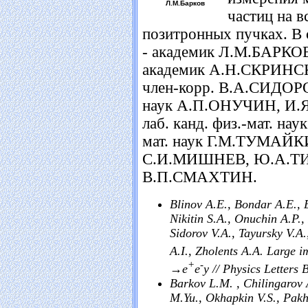
Л.М.Барков
частиц на в
позитронных пучках. В 
- академик Л.М.БАРКО
академик А.Н.СКРИНСК
член-корр. В.А.СИДОРО
наук А.П.ОНУЧИН, И.
лаб. канд. физ.-мат. н
мат. наук Г.М.ТУМАЙКИН
С.И.МИШНЕВ, Ю.А.ТИ
В.П.СМАХТИН.
Blinov A.E., Bondar A.E., E
Nikitin S.A., Onuchin A.P.,
Sidorov V.A., Tayursky V.A
A.I., Zholents A.A. Large i
+
-
→e
e
y // Physics Letters 
Barkov L.M. , Chilingarov 
M.Yu., Okhapkin V.S., Pakh