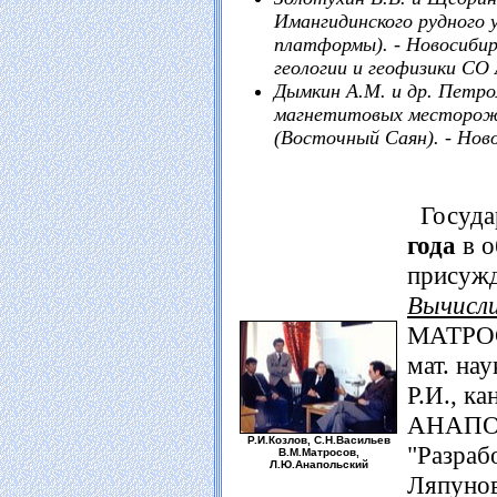
Имангидинского рудного у
платформы). - Новосибирск
геологии и геофизики СО
Дымкин А.М. и др. Петро
магнетитовых месторожд
(Восточный Саян). - Новос
Госуда
года
в о
присуж
Вычисл
МАТРОС
мат. н
Р.И., ка
АНАПОЛ
Р.И.Козлов, С.Н.Васильев
"Разраб
В.М.Матросов,
Л.Ю.Анапольский
Ляпунов