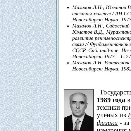
Мазалов Л.Н., Юматов В.
спектры молекул / АН ССС
Новосибирск: Наука, 1977.
Мазалов Л.Н., Садовский А
Юматов В.Д., Мурахтанов
развитие рентгеноспектр
связи // Фундаментальные
СССР. Сиб. отд-ние. Ин-т
Новосибирск, 1977. - С.77
Мазалов Л.Н. Рентгеновск
Новосибирск: Наука, 1982.
Государст
1989 года
в
техники пр
ученых из
физики
- за
измерения 