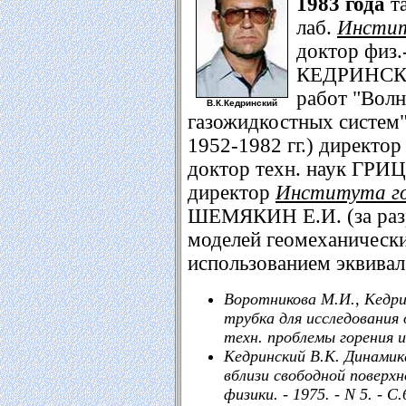
1983 года
та
лаб.
Инстит
доктор физ.
КЕДРИНСКИЙ
работ "Вол
В.К.Кедринский
газожидкостных систем"
1952-1982 гг.) директо
доктор техн. наук ГРИЦ
директор
Института го
ШЕМЯКИН Е.И. (за разр
моделей геомеханически
использованием эквивал
Воротникова М.И., Кедри
трубка для исследования 
техн. проблемы горения и в
Кедринский В.К. Динамик
вблизи свободной поверхн
физики. - 1975. - N 5. - С.