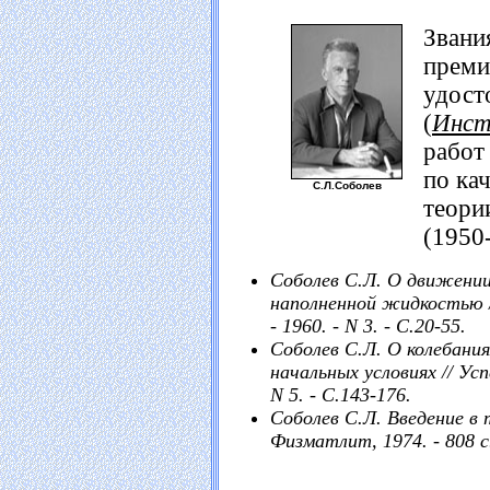
Звани
преми
удост
(
Инст
работ
по ка
С.Л.Соболев
теори
(1950-
Соболев С.Л. О движении
наполненной жидкостью //
- 1960. - N 3. - С.20-55.
Соболев С.Л. О колебания
начальных условиях // Усп
N 5. - С.143-176.
Соболев С.Л. Введение в
Физматлит, 1974. - 808 с