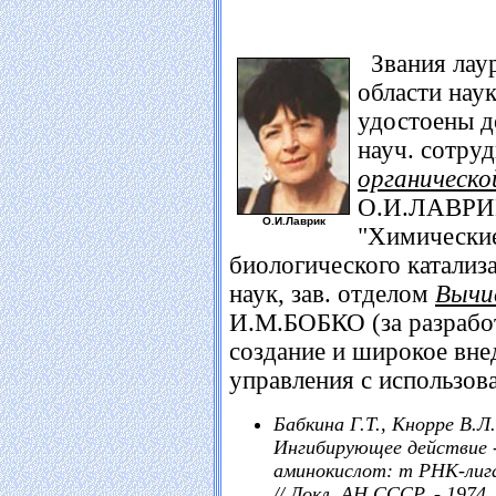
Звания лаур
области нау
удостоены до
науч. сотру
органическо
О.И.ЛАВРИК
О.И.Лаврик
"Химически
биологического катализа"
наук, зав. отделом
Вычи
И.М.БОБКО (за разработ
создание и широкое вне
управления с использо
Бабкина Г.Т., Кнорре В.Л.
Ингибирующее действие -
аминокислот: т РНК-лиг
// Докл. АН СССР. - 1974. 