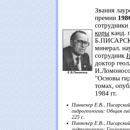
Звания лаур
премии
1986
сотрудники
коры
канд. 
Б.ПИСАРСКИ
минерал. н
сотрудник
И
доктор геол
И.Ломоносо
Е.В.Пиннекер
"Основы гид
томах, опуб
1984 гг.
Пиннекер Е.В., Писарский
гидрогеологии: Общая гид
225 с.
Пиннекер Е.В., Писарский
гидрогеологии: Геологиче