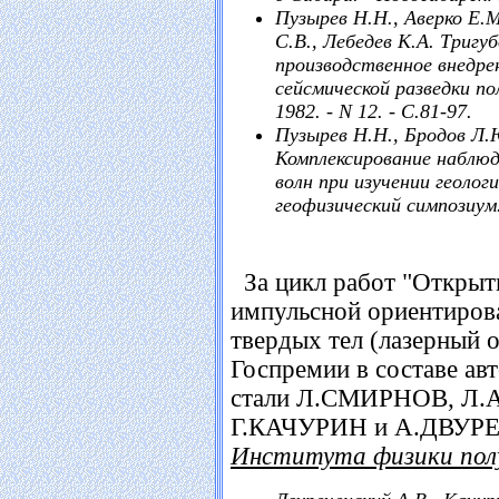
Пузырев Н.Н., Аверко Е.М
С.В., Лебедев К.А. Тригу
производственное внедр
сейсмической разведки пол
1982. - N 12. - С.81-97.
Пузырев Н.Н., Бродов Л.Ю
Комплексирование наблюд
волн при изучении геоло
геофизический симпозиум. -
За цикл работ "Открыт
импульсной ориентиров
твердых тел (лазерный 
Госпремии в составе ав
стали Л.СМИРНОВ, Л
Г.КАЧУРИН и А.ДВУР
Института физики пол