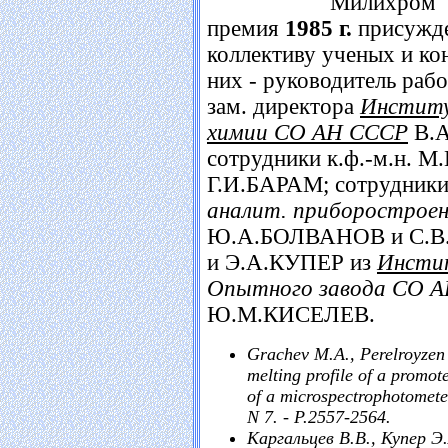
"Милихром" 
премия
1985 г.
присужд
коллективу ученых и ко
них - руководитель раб
зам. директора
Институ
химии СО АН СССР
В.
сотрудники к.ф.-м.н.
Г.И.БАРАМ; сотрудник
аналит. приборострое
Ю.А.БОЛВАНОВ и С.В
и Э.А.КУПЕР из
Инсти
Опытного завода СО 
Ю.М.КИСЕЛЕВ.
Grachev M.A., Perelroyzen 
melting profile of a promo
of a microspectrophotometer
N 7. - P.2557-2564.
Каргальцев В.В., Купер Э