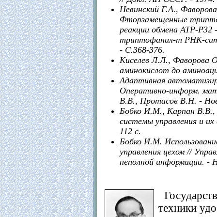
Невинский Г.А., Фаворова
Фторзамещенные трипто
реакции обмена АТР-Р32
триптофанил-т РНК-ситета
- С.368-376.
Киселев Л.Л., Фаворова О
аминокислот до аминоацил
Адаптивная автоматизир
Оперативно-информ. мате
В.В., Протасов В.Н. - Нов
Бобко И.М., Карпан В.В.
системы управления и их 
112 с.
Бобко И.М. Использовани
управления цехом // Упр
неполной информации. - Н
Государств
техники удо