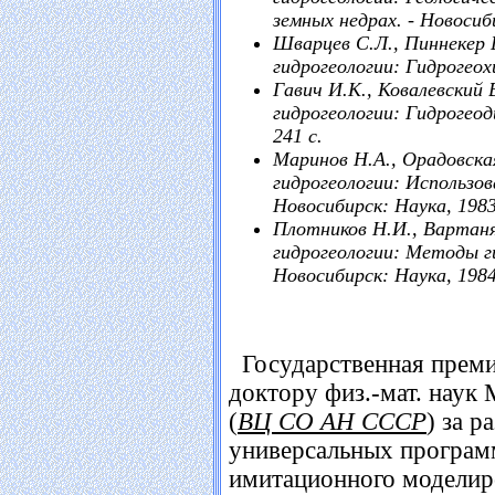
земных недрах. - Новосиби
Шварцев С.Л., Пиннекер Е
гидрогеологии: Гидрогеохи
Гавич И.К., Ковалевский 
гидрогеологии: Гидрогеод
241 с.
Маринов Н.А., Орадовская
гидрогеологии: Использов
Новосибирск: Наука, 1983.
Плотников Н.И., Вартанян
гидрогеологии: Методы ги
Новосибирск: Наука, 1984.
Государственная прем
доктору физ.-мат. на
(
ВЦ СО АН СССР
) за р
универсальных програм
имитационного моделир