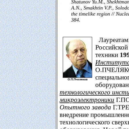
Shatunov Yu.M., Shekhtman 
A.N., Smakhtin V.P., Solodo
the timelike region // Nucle
384.
Лауреатами
Российской
техники
19
Института 
О.ПЧЕЛЯКОВ
специально
О.П.Пчеляков
оборудова
технологического инст
микроэлектроники
Г.ПО
Опытного завода
Г.ТРЕ
внедрение промышленно
технологического свер