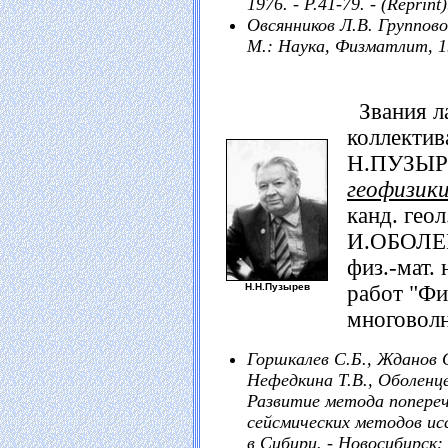
1976. - P.41-79. - (Reprint)
Овсянников Л.В. Группов
М.: Наука, Физматлит, 19
Звания ла
коллектив
Н.ПУЗЫР
геофизик
канд. геол
И.ОБОЛЕ
физ.-мат.
Н.Н.Пузырев
работ "Фи
многоволн
Горшкалев С.Б., Жданов С
Нефедкина Т.В., Оболенце
Развитие метода попереч
сейсмических методов ис
в Сибири. - Новосибирск: