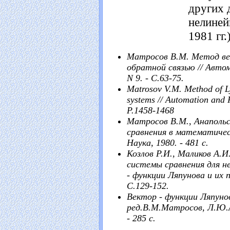
других 
нелиней
1981 гг.)
Матросов В.М. Метод ве
обратной связью // Автом
N 9. - С.63-75.
Matrosov V.M. Method of Ly
systems // Automation and R
P.1458-1468
Матросов В.М., Анапольс
сравнения в математичес
Наука, 1980. - 481 с.
Козлов Р.И., Маликов А.
системы сравнения для н
- функции Ляпунова и их 
С.129-152.
Вектор - функции Ляпунов
ред.В.М.Матросов, Л.Ю.А
- 285 с.