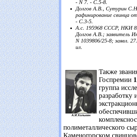
- N 7. - С.5-8.
Долгов А.В., Сутурин С.
рафинирование свинца от 
- С.3-5.
А.с. 195968 СССР, НКИ 82
Долгов А.В.; заявитель 
N 1039806/25-8; заявл. 27.
ил.
Также звани
Госпремии
1
группа иссле
разработку 
экстракцион
обеспечивш
А.И.Холькин
комплекснос
полиметаллического сырь
Каменогорском свинцов