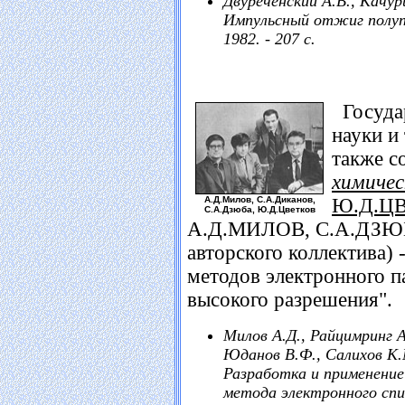
Двуреченский А.В., Качур
Импульсный отжиг полупр
1982. - 207 с.
Государ
науки и
также с
химичес
А.Д.Милов, С.А.Диканов,
Ю.Д.Ц
С.А.Дзюба, Ю.Д.Цветков
А.Д.МИЛОВ, С.А.ДЗЮБ
авторского коллектива) 
методов электронного п
высокого разрешения".
Милов А.Д., Райцимринг А
Юданов В.Ф., Салихов К.
Разработка и применение
метода электронного спи