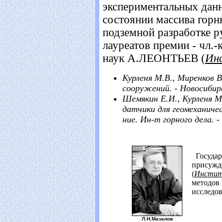
экспериментальных дан
состоянии массива горн
подземной разработке 
лауреатов премии - чл.
наук А.ЛЕОНТЬЕВ (
Ин
Курленя М.В., Миренков 
сооружений. - Новосибирск
Шемякин Е.И., Курленя М
датчики для геомеханиче
ние. Ин-т горного дела. -
Государ
присужд
(
Институ
методов 
исследов
Л.Н.Мазалов