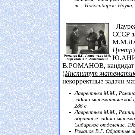
т. - Новосибирск: Наука, 
Лауреа
СССР
з
М.М.Л
Центр
Романов В.Г., Лаврентьев М.М.
Ю.АНИ
Кирейтов В.Р., Аниконов Ю.
В.РОМАНОВ, кандидат
(
Институт математи
некорректные задачи ма
Лаврентьев М.М., Роман
задачи математической фи
286 с.
Лаврентьев М.М., Резниц
обратные задачи математ
Сибирское отделение, 1982
Романов В.Г. Обратные з