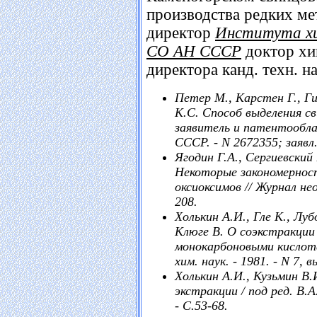
производства редких мет
директор
Института хи
СО АН СССР
доктор хи
директора канд. техн.
Петер М., Карстен Г., Г
К.С. Способ выделения св
заявитель и патентообл
СССР. - N 2672355; заявл. 
Ягодин Г.А., Сергиевский 
Некоторые закономернос
оксиоксимов // Журнал неор
208.
Холькин А.И., Гле К., Лу
Клюге В. О соэкстракции N
монокарбоновыми кислота
хим. наук. - 1981. - N 7, в
Холькин А.И., Кузьмин В.
экстракции / под ред. В.
- С.53-68.