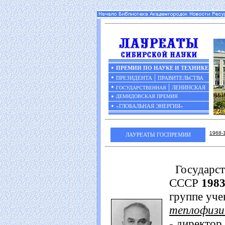
•
ПРЕМИИ ПО НАУКЕ И ТЕХНИКЕ
•
|
ПРЕЗИДЕНТА
ПРАВИТЕЛЬСТВА
•
|
ЛЕНИНСКАЯ
ГОСУДАРСТВЕННАЯ
•
ДЕМИДОВСКАЯ ПРЕМИЯ
•
«ГЛОБАЛЬНАЯ ЭНЕРГИЯ»
1968-
ЛАУРЕАТЫ ГОСПРЕМИИ
Государст
СССР
1983
группе уч
теплофизи
- директор