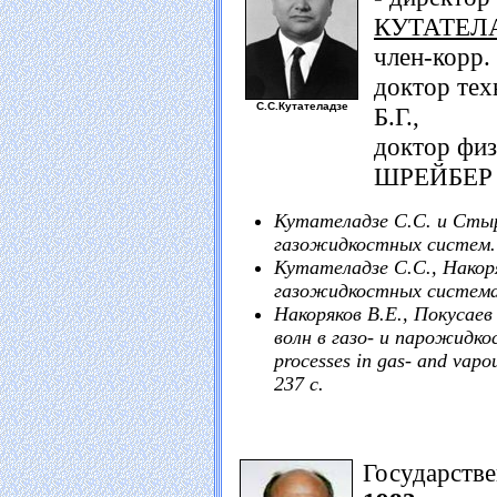
КУТАТЕЛА
член-корр.
доктор те
С.С.Кутателадзе
Б.Г.,
доктор физ
ШРЕЙБЕР 
Кутателадзе С.С. и Сты
газожидкостных систем. -
Кутателадзе С.С., Накоря
газожидкостных системах.
Накоряков В.Е., Покусаев
волн в газо- и парожидко
processes in gas- and vapo
237 с.
Государств