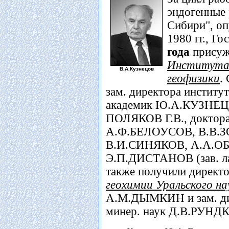
эндогенные
Сибири", оп
1980 гг., Г
года
присуж
Института 
В.А.Кузнецов
геофизики
.
зам. директора инстит
академик Ю.А.КУЗНЕЦОВ
ПОЛЯКОВ Г.В., доктора 
А.Ф.БЕЛОУСОВ, В.В.
В.И.СИНЯКОВ, А.А.О
Э.П.ДИСТАНОВ (зав. л
также получили директ
геохимии Уральского н
А.М.ДЫМКИН и зам. д
минер. наук Д.В.РУНД