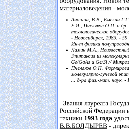
оборудования. Новой т
материаловедения - мол
Анашин, В.В., Емелин Г.Г
Е.Я., Пчеляков О.П. и др
технологическое оборудов
- Новосибирск, 1985. - 59
Ин-т физики полупроводник
Ламин М.А., Неизвестный 
Эпитаксия из молекулярн
Ge/GaAs и Ge/Si // Микроэл
Пчеляков О.П. Формирова
молекулярно-лучевой эпит
... д-ра физ.-мат. наук. -
Звания лауреата Госуд
Российской Федерации в
техники
1993 года
удост
В.В.БОЛДЫРЕВ
- дире