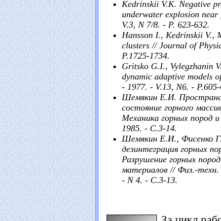
Kedrinskii V.K. Negative pre
underwater explosion near f
V.3, N 7/8. - P. 623-632.
Hansson I., Kedrinskii V.,
clusters // Journal of Physi
P.1725-1734.
Gritsko G.I., Vylegzhanin V.
dynamic adaptive models of
- 1977. - V.13, N6. - P.605
Шемякин Е.И. Пространс
состояние горного масси
Механика горных пород и 
1985. - С.3-14.
Шемякин Е.И., Фисенко Г.
дезинтеграция горных пор
Разрушение горных пород
материалов // Физ.-техн. 
- N 4. - С.3-13.
За цикл раб