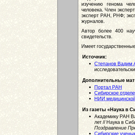
изучению генома чел
человека. Член экспер
эксперт РАН, РНФ; экс
журналов.
Автор более 400 нау
свидетельств.
Имеет государственные
Источник:
Степанов Вадим 
исследовательск
Дополнительные мат
Портал РАН
Сибирское отдел
НИИ медицинской
Из газеты «Наука в С
Академику РАН В
лет // Наука в Си
Поздравление Пр
Сибирские учены