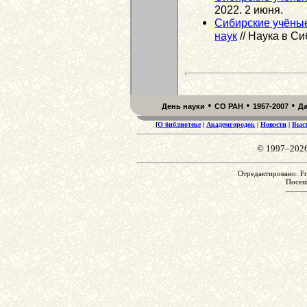
2022. 2 июня.
Сибирские учёны
наук
// Наука в Си
•
•
•
День науки
СО РАН
1957-2007
Д
[
О библиотеке
|
Академгородок
|
Новости
|
Выс
© 1997–202
Отредактировано: Fr
Посе