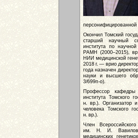
персонифи­ци­рованной
Окончил Томский госуд
старший научный со
института по научно
РАМН (2000–2015), ври
НИИ медицинской генет
2018 г. — врио директ
года назначен директо
науки и высшего обр
3/699п-о).
Профессор кафедры 
института Томского го
н. вр.). Организатор 
человека Томского гос
н. вр.).
Член Всероссийского
им. Н. И. Вавилова
медицинских генетик