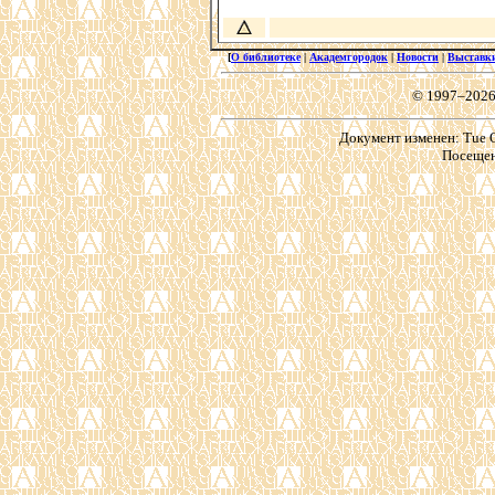
[
О библиотеке
|
Академгородок
|
Новости
|
Выставк
© 1997–2026
Документ изменен: Tue Oc
Посещен