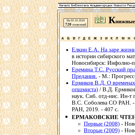
К
нижные
На 03.10.2018
720
оглавлений
А
Б
В
Г
Д
Е
Ж
З
И
К
Л
М
Н
Елкин Е.А. На заре жизн
в истории сибирского мат
Новосибирск: Инфолио-пре
Еремина Т.С. Русский пр
Предания.
- М.: Прогресс-
Ермиков В.Д. О временах
опшмиста)
/ В.Д. Ермиков
наук. Сиб. отд-нис. Ин-т
B.C. Соболева СО РАН. 
РАН, 2019. - 407 с.
ЕРМАКОВСКИЕ ЧТЕ
Первые (2008)
- Ново
Вторые (2009)
- Ново