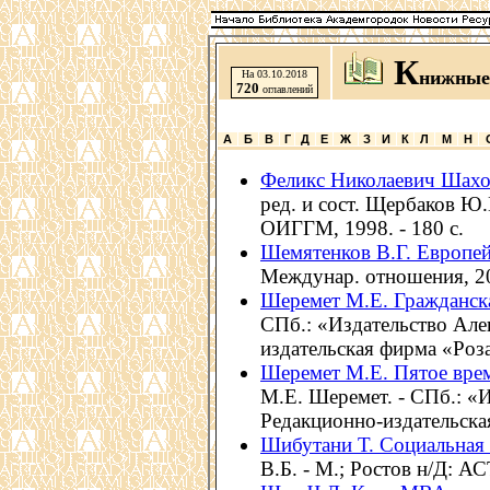
К
нижные
На 03.10.2018
720
оглавлений
А
Б
В
Г
Д
Е
Ж
З
И
К
Л
М
Н
Феликс Николаевич Шахов
ред. и сост. Щербаков Ю
ОИГГМ, 1998. - 180 с.
Шемятенков В.Г. Европей
Междунар. отношения, 200
Шеремет М.Е. Гражданска
СПб.: «Издательство Але
издательская фирма «Роза 
Шеремет М.Е. Пятое врем
М.Е. Шеремет. - СПб.: «
Редакционно-издательская
Шибутани Т. Социальная
В.Б. - М.; Ростов н/Д: АС