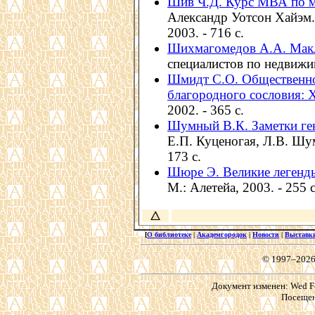
Шив Ч.Д. Курс МВА по м
Александр Уотсон Хайэм. 
2003. - 716 с.
Шихмагомедов А.А. Мак
специалистов по недвижим
Шмидт С.О. Общественно
благородного сословия: X
2002. - 365 с.
Шумный В.К. Заметки ге
Е.П. Куценогая, Л.В. Шумн
173 с.
Шюре Э. Великие легенд
М.: Алетейа, 2003. - 255 с.
[
О библиотеке
|
Академгородок
|
Новости
|
Выставк
© 1997–2026
Документ изменен: Wed Fe
Посещен