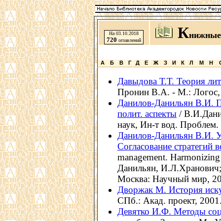
К
нижные
На 03.10.2018
720
оглавлений
А
Б
В
Г
Д
Е
Ж
З
И
К
Л
М
Н
Давыдова Т.Т. Теория ли
Пронин В.А. - М.: Логос, 
Данилов-Данильян В.И. По
полит. аспекты
/ В.И.Дани
наук, Ин-т вод. Проблем. -
Данилов-Данильян В.И. У
Согласование стратегий 
management. Harmonizing w
Данильян, И.Л.Хранович; Р
Москва: Научный мир, 201
Дворжак М. История иску
СПб.: Акад. проект, 2001.
Девятко И.Ф. Методы соц