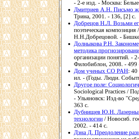
- 2-е изд. - Москва: Белые
Дмитриев А.Н. Письмо 
Трина, 2001. - 136, [2] с.
Добрецов Н.Л. Возьми его
поэтическая композиция 
Н.Н.Добрецовой. - Бишкек: 
Долныкова Р.Н. Закономе
методика прогнозирован
организации понятий. - 2-
Филобиблон, 2008. - 499 
Дом ученых СО РАН
: 40
ил. - (Годы. Люди. Событ
Другое поле: Социологич
Sociological Practices / 
- Ульяновск: Изд-во "Сре
363 с.
Дубнищев Ю.Н. Лазерные
технологии
/ Новосиб. го
2002. - 414 с.
Дэна Д. Преодоление раз