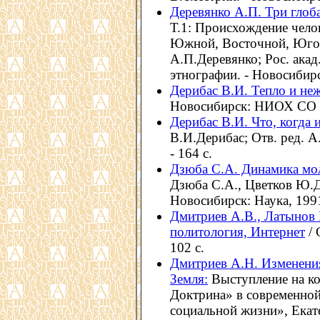
Деревянко А.П. Три глоб
Т.1: Происхождение чело
Южной, Восточной, Юго-
А.П.Деревянко; Рос. акад.
этнографии. - Новосибир
Дерибас В.И. Тепло и не
Новосибирск: НИОХ СО Р
Дерибас В.И. Что, когда 
В.И.Дерибас; Отв. ред. А.
- 164 с.
Дзюба С.А. Динамика мо
Дзюба С.А., Цветков Ю.Д.
Новосибирск: Наука, 1991.
Дмитриев А.В., Латынов В
политология, Интернет
/ 
102 с.
Дмитриев А.Н. Изменения
Земля:
Выступление на к
Доктрина» в современной 
социальной жизни», Екате