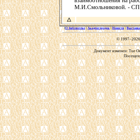
взаимоотношения на работ
М.И.Смольниковой. - СПб.
[
О библиотеке
|
Академгородок
|
Новости
|
Выставк
© 1997–2026
Документ изменен: Tue Oct
Посещени