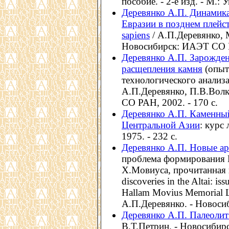
пособие. - 2-е изд. - М.: 
Деревянко А.П. Динамика
Евразии в позднем плей
sapiens
/ А.П.Деревянко, 
Новосибирск: ИАЭТ СО РА
Деревянко А.П. Зарожден
расщепления камня
(опыт
технологического анализа
А.П.Деревянко, П.В.Волк
СО РАН, 2002. - 170 с.
Деревянко А.П. Каменный
Центральной Азии
: курс
1975. - 232 c.
Деревянко А.П. Новые ар
проблема формирования H
X.Мовиуса, прочитанная 
discoveries in the Altai: i
Hallam Movius Memorial Lec
А.П.Деревянко. - Новоси
Деревянко А.П. Палеоли
В.Т.Петрин. - Новосибир