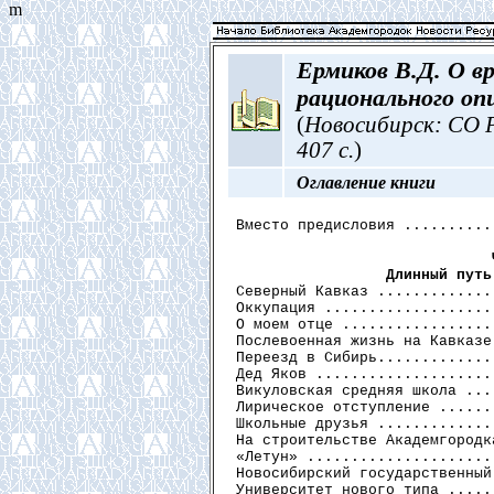
m
Ермиков В.Д. О в
рационального о
(
Новосибирск: СО Р
407 с.
)
Оглавление книги
Вместо предисловия ..........
                 Длинный путь

Северный Кавказ .............
Оккупация ...................
О моем отце .................
Послевоенная жизнь на Кавказе
Переезд в Сибирь.............
Дед Яков ....................
Викуловская средняя школа ...
Лирическое отступление ......
Школьные друзья .............
На строительстве Академгородк
«Летун» .....................
Новосибирский государственный
Университет нового типа .....