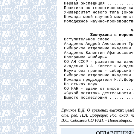
Первая экспедиция ...........
Практика по геологическому ка
Университет нового типа (окон
Команда моей научной молодост
Молодежное научно-производств
Ч
           Жемчужина в короне
Вступительное слово .........
Академик Андрей Алексеевич Тр
Сибирское отделение Академии 
Академик Валентин Афанасьевич
Программа «Сибирь» ..........
СО АН СССР - развитие на изле
Академик В.А. Коптюг и Академ
Наука без границ - сибирский 
Сибирское отделение академии 
Команда председателя Н.Л.Добр
На стыках наук ..............
СО РАН - вдали от мифов .....
«Сухой остаток» деятельности 
Ермиков В.Д. О временах высоких целе
отв. ред. Н.Л. Добрецов; Рос. акад. н
B.C. Соболева СО РАН. - Новосибирск: 
ОГЛАВЛЕНИЯ