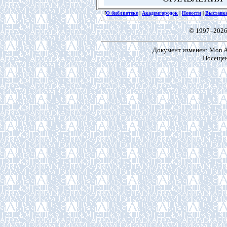
[
О библиотеке
|
Академгородок
|
Новости
|
Выставк
© 1997–2026
Документ изменен: Mon Ap
Посещен