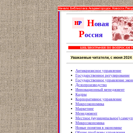
Н
овая
Р
оссия
БИБЛИОГРАФИЯ ПО ВОПРОСАМ 
Уважаемые читатели, с июня 2024 
Антикризисное управление
Государственное регулирование
Государственное управление эко
Делопроизводство
Инновационный менеджмент
Кадры
Корпоративное управление
Макроэкономика
Маркетинг
Менеджмент
Местное (муниципальное) самоуп
Микроэкономика
Новые понятия в экономике
Общие проблемы управления