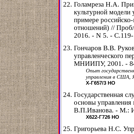
Голамреза Н.А. При
культурной модели 
примере российско-
отношений) // Пробл
2016. - N 5. - С.119
Гончаров В.В. Руко
управленческого перс
МНИИПУ, 2001. - 8
Опыт государственн
управления в США, 
Х-Г657/3
НО
Государственная сл
основы управления 
В.П.Иванова. - М.: И
Х622-Г726
НО
Григорьева Н.С. Уп