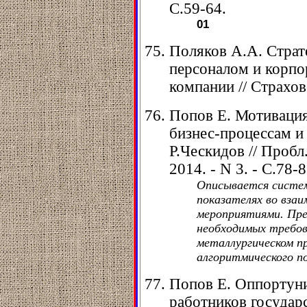
С.59-64.
01
Поляков А.А. Страт
персоналом и корпо
компании // Страхово
Попов Е. Мотиваци
бизнес-процессам и 
Р.Ческидов // Пробл
2014. - N 3. - С.78-8
Описывается систем
показателях во вза
мероприятиями. Пре
необходимых требов
металлургическом п
алгоритмического п
Попов Е. Оппортуни
работников государ