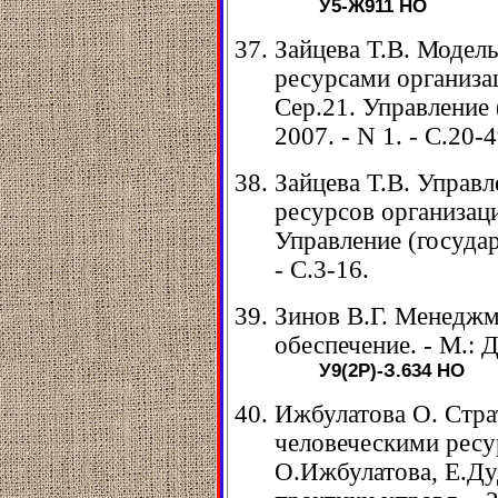
У5-Ж911
НО
Зайцева Т.В. Модел
ресурсами организац
Сер.21. Управление 
2007. - N 1. - С.20-4
Зайцева Т.В. Управ
ресурсов организаци
Управление (государ
- С.3-16.
Зинов В.Г. Менеджм
обеспечение. - М.: Д
У9(2Р)-З.634
НО
Ижбулатова О. Стра
человеческими ресу
О.Ижбулатова, Е.Дуд