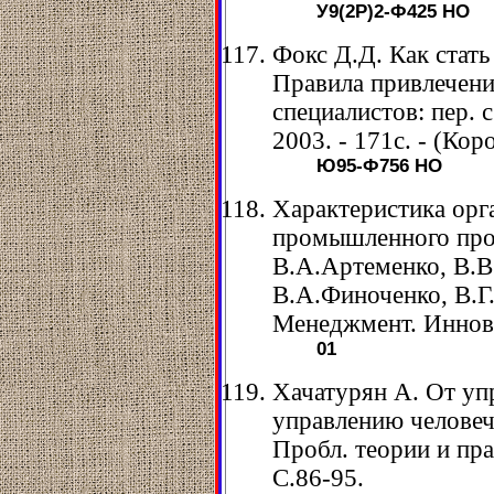
У9(2Р)2-Ф425
НО
Фокс Д.Д. Как стат
Правила привлечен
специалистов: пер. 
2003. - 171с. - (Кор
Ю95-Ф756
НО
Характеристика орг
промышленного прои
В.А.Артеменко, В.В
В.А.Финоченко, В.Г
Менеджмент. Инновац
01
Хачатурян А. От уп
управлению человеч
Пробл. теории и прак
С.86-95.