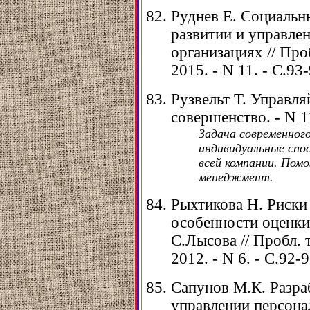
Руднев Е. Социальн
развитии и управле
организациях // Про
2015. - N 11. - С.93-
Рузвельт Т. Управля
совершенство. - N 11
Задача современного
индивидуальные спо
всей компании. Пом
менеджмент.
Рыхтикова Н. Риски
особенности оценки
С.Лысова // Пробл. 
2012. - N 6. - С.92-9
Сапунов М.К. Разра
управлении персонало