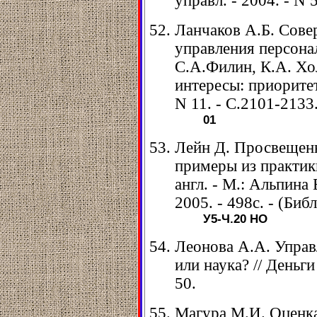
управл. - 2004. - N 5
Ланчаков А.Б. Сове
управления персона
С.А.Филин, К.А. Хо
интересы: приоритет
N 11. - С.2101-2133
01
Лейн Д. Просвещен
примеры из практик
англ. - М.: Альпина
2005. - 498с. - (Библ
У5-Ч.20
НО
Леонова А.А. Управ
или наука? // Деньги 
50.
Магура М.И. Оценка