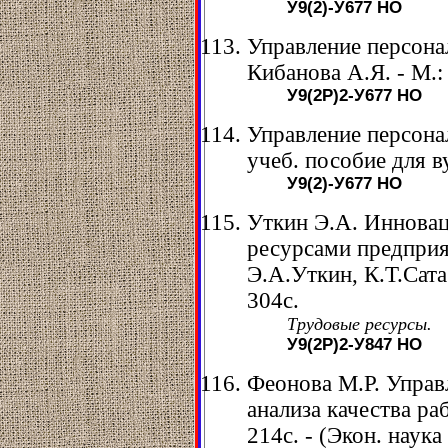
У9(2)-У677
НО
Управление персонал
Кибанова А.Я. - М.
У9(2Р)2-У677
НО
Управление персона
учеб. пособие для ву
У9(2)-У677
НО
Уткин Э.А. Инновац
ресурсами предприят
Э.А.Уткин, К.Т.Сатаб
304с.
Трудовые ресурсы.
У9(2Р)2-У847
НО
Феонова М.Р. Управ
анализа качества раб
214с. - (Экон. наука