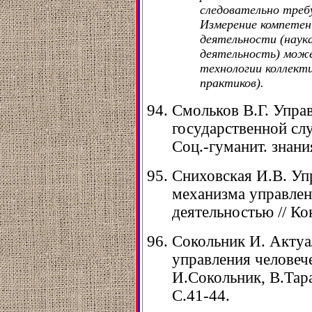
следовательно треб
Измерение компетен
деятельности (наука
деятельность) може
технологии коллект
практиков).
Смольков В.Г. Упра
государственной сл
Соц.-гуманит. знания
Сниховская И.В. Уп
механизма управле
деятельностью // Кон
Сокольник И. Актуа
управления человеч
И.Сокольник, В.Таран
С.41-44.