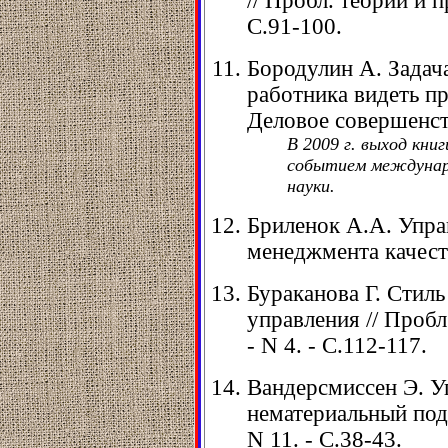
// Пробл. теории и п
С.91-100.
Бородулин А. Задач
работника видеть про
Деловое совершенство
В 2009 г. выход кни
событием междунаро
науки.
Бриленок А.А. Упра
менеджмента качества
Бураканова Г. Стил
управления // Пробл
- N 4. - С.112-117.
Вандерсмиссен Э. У
нематериальный подх
N 11. - С.38-43.