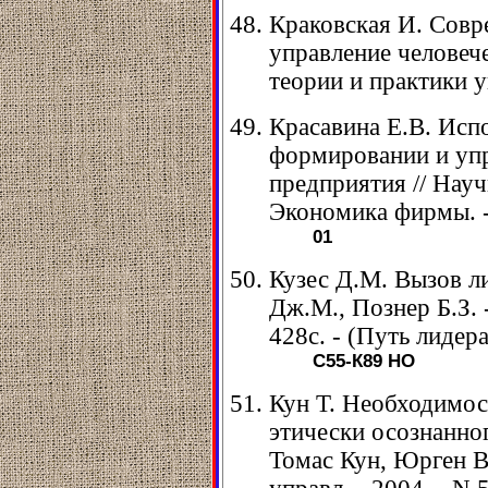
Краковская И. Сов
управление человече
теории и практики уп
Красавина Е.В. Исп
формировании и уп
предприятия // Науч
Экономика фирмы. - 
01
Кузес Д.М. Вызов лид
Дж.М., Познер Б.З. -
428с. - (Путь лидера
С55-К89
НО
Кун Т. Необходимос
этически осознанно
Томас Кун, Юрген Ва