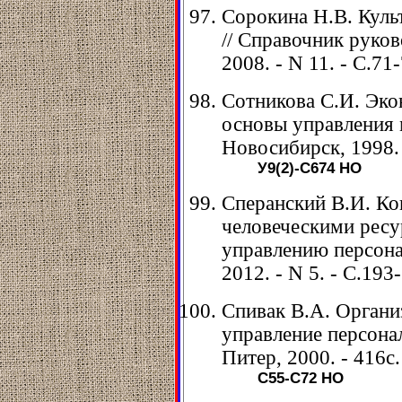
Сорокина Н.В. Куль
// Справочник руков
2008. - N 11. - С.71-
Сотникова С.И. Эк
основы управления 
Новосибирск, 1998. 
У9(2)-С674
НО
Сперанский В.И. Ко
человеческими ресу
управлению персонал
2012. - N 5. - С.193
Спивак В.А. Органи
управление персонал
Питер, 2000. - 416с.
С55-С72
НО