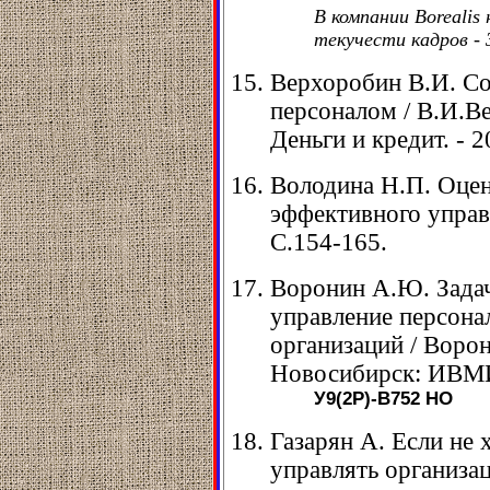
В компании Borealis
текучести кадров - 
Верхоробин В.И. С
персоналом / В.И.Ве
Деньги и кредит. - 20
Володина Н.П. Оцен
эффективного управле
С.154-165.
Воронин А.Ю. Задач
управление персона
организаций / Воро
Новосибирск: ИВМИ
У9(2Р)-В752
НО
Газарян А. Если не 
управлять организаци