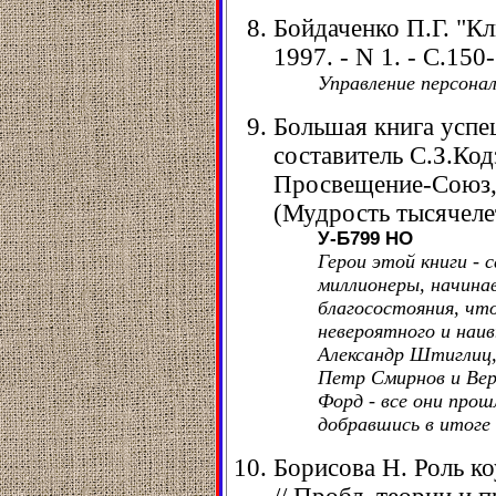
Бойдаченко П.Г. "Кл
1997. - N 1. - С.150
Управление персонал
Большая книга успе
составитель С.З.Ко
Просвещение-Союз, 2
(Мудрость тысячеле
У-Б799
НО
Герои этой книги - 
миллионеры, начинав
благосостояния, что
невероятного и наив
Александр Штиглиц
Петр Смирнов и Вер
Форд - все они прош
добравшись в итоге
Борисова Н. Роль к