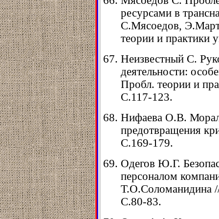
Мясоедов С. Пробле
ресурсами в трансн
С.Мясоедов, Э.Март
теории и практики уп
Неизвестный С. Рук
деятельности: особе
Пробл. теории и прак
С.117-123.
Нифаева О.В. Морал
предотвращения криз
C.169-179.
Одегов Ю.Г. Безопа
персоналом компани
Т.О.Соломанидина // 
С.80-83.