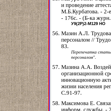
и проведение аттест
М.Б.Курбатова. - 2-е
- 176с. - (Б-ка жур
У9(2Р)2-М129
НО
Мазин А.Л. Трудова
персоналом // Трудов
83.
Перепечатка статьи 
персоналом".
Мазина А.А. Воздей
организационной ср
инновационную акти
жизни населения реги
С.91-97.
Максимова Е. Связа
информ. службы. - 20