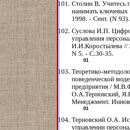
Столин В. Учитесь п
нанимать ключевых 
1998. - Сент. (N 93).
Суслова И.П. Цифро
управления персона
И.И.Коростылева // Э
N 5. - С.30-35.
01
Теоретико-методол
поведенческой моде
предприятия / М.В.
О.А.Терновский, Я.
Менеджмент. Инновац
01
Терновский О.А. Ис
управлении персона