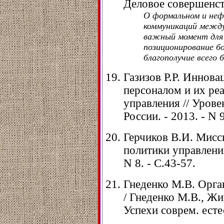
Деловое совершенство
О формальном и неф
коммуникаций между
важный момент для 
позиционирование б
благополучие всего б
Газизов Р.Р. Иннов
персоналом и их ре
управления // Урове
России. - 2013. - N 9
Герчиков В.И. Мисс
политики управления
N 8. - С.43-57.
Гнеденко М.В. Орга
/ Гнеденко М.В., Жив
Успехи соврем. естес