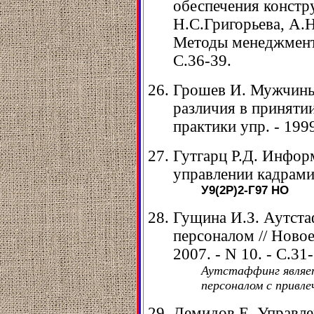
обеспечения констр
Н.С.Григорьева, А.
Методы менеджмента 
С.36-39.
Грошев И. Мужчины
различия в принятии
практики упр. - 1999
Гутгарц Р.Д. Инфор
управлении кадрами.
У9(2Р)2-Г97
НО
Гущина И.З. Аутста
персоналом // Новое 
2007. - N 10. - С.31
Аутстаффинг являет
персоналом с привле
Демидов Е. Управле