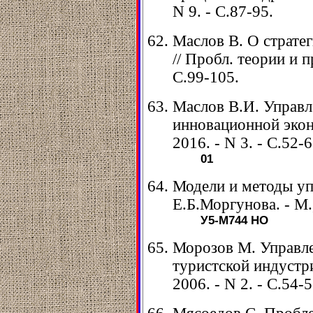
N 9. - С.87-95.
Маслов В. О страте
// Пробл. теории и п
С.99-105.
Маслов В.И. Управл
инновационной экон
2016. - N 3. - С.52-6
01
Модели и методы уп
Е.Б.Моргунова. - М.,
У5-М744
НО
Морозов М. Управле
туристской индустри
2006. - N 2. - C.54-5