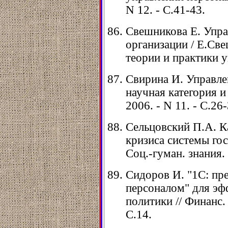
N 12. - С.41-43.
Свешникова Е. Упра
организации / Е.Све
теории и практики уп
Свирина И. Управле
научная категория и 
2006. - N 11. - С.26-
Сельцовский П.А. К
кризиса системы гос
Соц.-гуман. знания. 
Сидоров И. "1С: пр
персоналом" для эф
политики // Финанс. г
С.14.