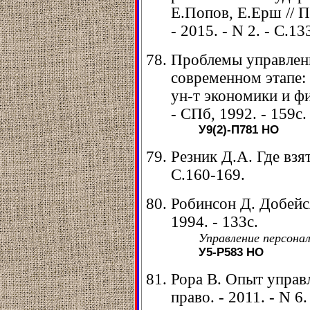
Е.Попов, Е.Ерш // П
- 2015. - N 2. - С.13
Проблемы управлен
современном этапе: 
ун-т экономики и фи
- СПб, 1992. - 159с.
У9(2)-П781
НО
Резник Д.А. Где взят
С.160-169.
Робинсон Д. Добейс
1994. - 133с.
Управление персонал
У5-Р583
НО
Рора В. Опыт управ
право. - 2011. - N 6.