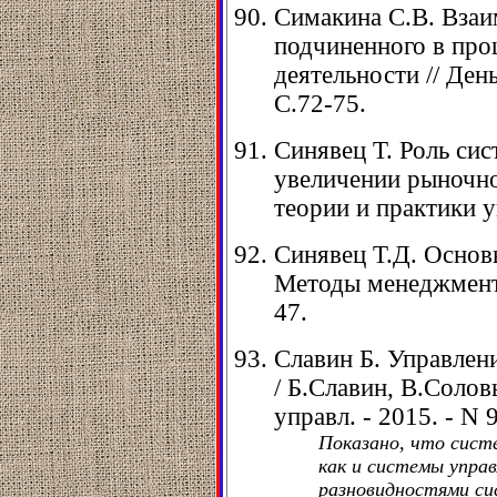
Симакина С.В. Взаи
подчиненного в про
деятельности // Деньг
С.72-75.
Синявец Т. Роль си
увеличении рыночно
теории и практики уп
Синявец Т.Д. Основ
Методы менеджмента 
47.
Славин Б. Управлен
/ Б.Славин, В.Солов
управл. - 2015. - N 9
Показано, что сист
как и системы управ
разновидностями си