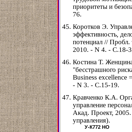
приоритеты и безопас
76.
Коротков Э. Управл
эффективность, дел
потенциал // Пробл.
2010. - N 4. - С.18-3
Костина Т. Женщина
"бесстрашного риска
Business excellence
- N 3. - С.15-19.
Кравченко К.А. Орг
управление персона
Акад. Проект, 2005.
управления).
У-К772
НО