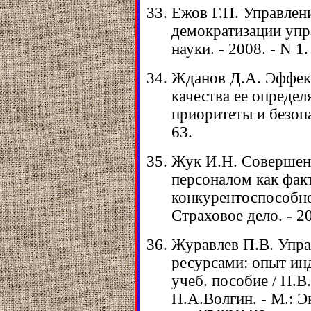
Ежов Г.П. Управлен
демократизации упра
науки. - 2008. - N 1.
Жданов Д.А. Эффект
качества ее определ
приоритеты и безопас
63.
Жук И.Н. Совершен
персоналом как фа
конкурентоспособно
Страховое дело. - 20
Журавлев П.В. Упра
ресурсами: опыт ин
учеб. пособие / П.В
Н.А.Волгин. - М.: Эк