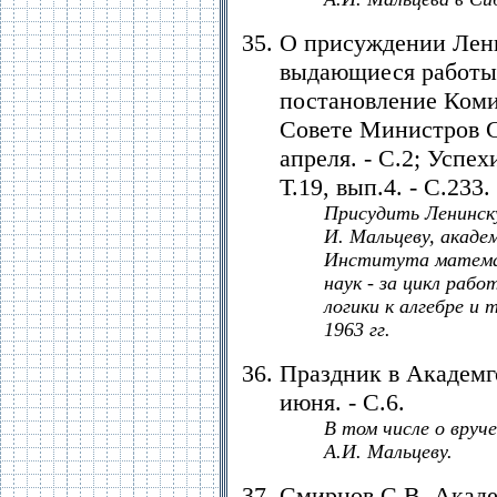
О присуждении Лени
выдающиеся работы 
постановление Ком
Совете Министров СС
апреля. - C.2; Успех
Т.19, вып.4. - С.233.
Присудить Ленинскую
И. Мальцеву, акаде
Института матема
наук - за цикл раб
логики к алгебре и 
1963 гг.
Праздник в Академгор
июня. - С.6.
В том числе о вруч
А.И. Мальцеву.
Смирнов С.В. Акад