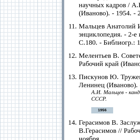
научных кадров / А.
(Иваново). - 1954. - 
Мальцев Анатолий И
энциклопедия. - 2-е и
С.180. - Библиогр.: 1
Мелентьев В. Советс
Рабочий край (Иванов
Пискунов Ю. Тружен
Ленинец (Иваново). -
А.И. Мальцев - кан
СССР.
1956
Герасимов В. Заслуж
В.Герасимов // Рабоч
ноября.