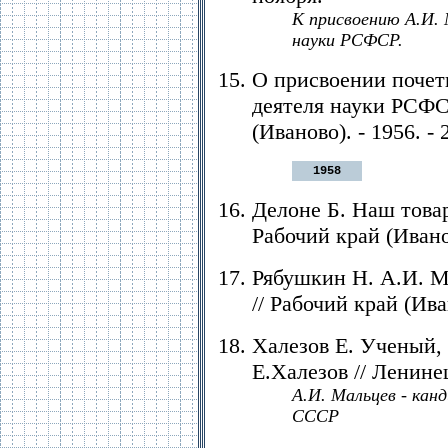
К присвоению А.И. 
науки РСФСР.
О присвоении почет
деятеля науки РСФС
(Иваново). - 1956. - 
1958
Делоне Б. Наш товар
Рабочий край (Иванов
Рябушкин Н. А.И. М
// Рабочий край (Иван
Халезов Е. Ученый,
Е.Халезов // Ленинец
А.И. Мальцев - кан
СССР