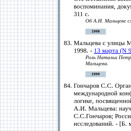
воспоминания, докум
311 с.
Об А.И. Мальцеве см
1998
Мальцева с улицы Ма
1998. -
13 марта (N 9
Роль Натальи Петр
Мальцева.
1999
Гончаров С.С. Оpга
международной кон
логике, посвященно
А.И. Мальцева: науч
С.С.Гончаров; Росс
исследований. - [Б. 