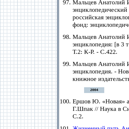
Мальцев Анатолий И
энциклопедический 
российская энциклоп
фонд: энциклопедич
Мальцев Анатолий И
энциклопедия: [в 3 то
Т.2: К-Р. - С.422.
Мальцев Анатолий И
энциклопедия. - Но
книжное издательств
2004
Ершов Ю. «Новая» а
Г.Шпак // Наука в Си
С.2.
Жизненный путь Ан