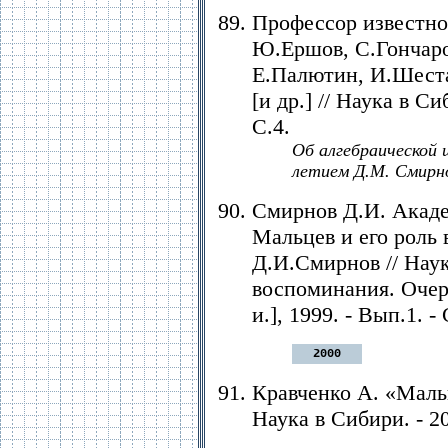
Профессор известно
Ю.Ершов, С.Гончаро
Е.Палютин, И.Шест
[и др.] // Наука в Си
С.4.
Об алгебраической ш
летием Д.М. Смирно
Смирнов Д.И. Акад
Мальцев и его роль
Д.И.Смирнов // Наук
воспоминания. Очерк
и.], 1999. - Вып.1. -
2000
Кравченко А. «Мальц
Наука в Сибири. - 2