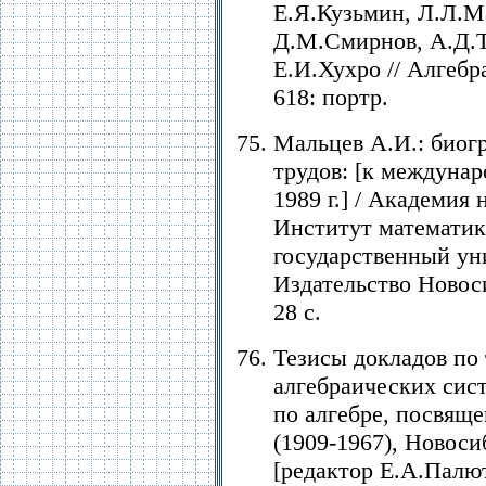
Е.Я.Кузьмин, Л.Л.М
Д.М.Смирнов, А.Д.Т
Е.И.Хухро // Алгебра 
618: портр.
Мальцев А.И.: биог
трудов: [к междунар
1989 г.] / Академия
Институт математик
государственный уни
Издательство Новоси
28 c.
Тезисы докладов по
алгебраических сис
по алгебре, посвящ
(1909-1967), Новосиб
[редактор Е.А.Палют