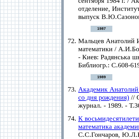
сентября 1984 г. / 
отделение, Институ
выпуск В.Ю.Сазонов.
1987
Мальцев Анатолий 
математики / А.И.Бор
- Киев: Радянська шк
Библиогр.: С.608-619
1989
Академик Анатолий 
со дня рождения)
//
журнал. - 1989. - Т.30
К восьмидесятилети
математика академи
С.С.Гончаров, Ю.Л.