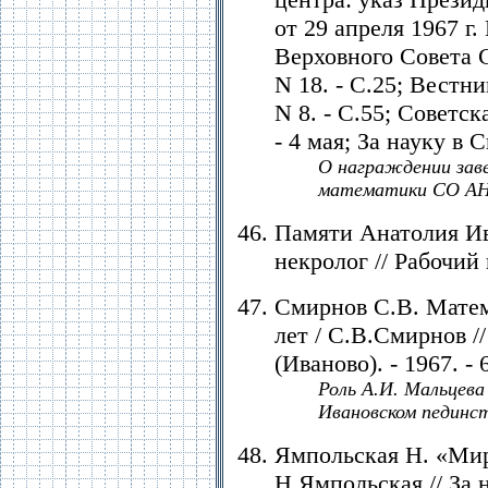
от 29 апреля 1967 г.
Верховного Совета СС
N 18. - C.25; Вестн
N 8. - С.55; Советск
- 4 мая; За науку в 
О награждении за
математики СО АН 
Памяти Анатолия Ив
некролог // Рабочий 
Смирнов С.В. Матем
лет / С.В.Смирнов /
(Иваново). - 1967. - 
Роль А.И. Мальцева
Ивановском пединс
Ямпольская Н. «Мир
Н.Ямпольская // За н