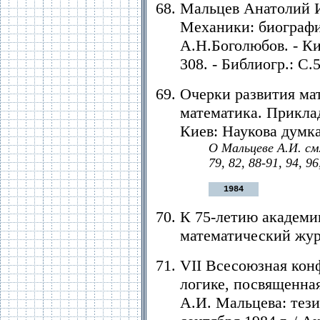
Мальцев Анатолий И
Механики: биографи
А.Н.Боголюбов. - Ки
308. - Библиогр.: С.
Очерки развития ма
математика. Прикла
Киев: Наукова думка,
О Мальцеве А.И. см. 
79, 82, 88-91, 94, 96
1984
К 75-летию академи
математический журна
VII Всесоюзная кон
логике, посвященна
А.И. Мальцева: тези