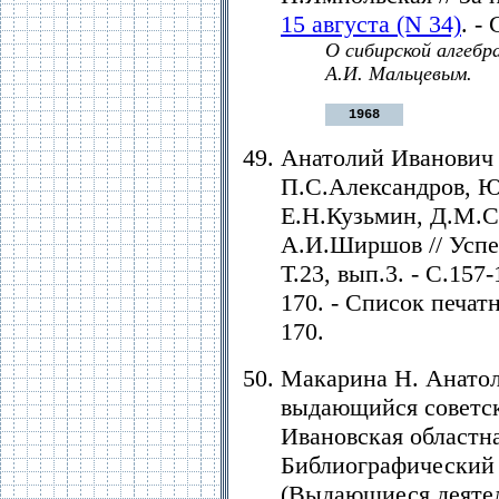
15 августа (N 34)
. - 
О сибирской алгебр
А.И. Мальцевым.
1968
Анатолий Иванович М
П.С.Александров, Ю
Е.Н.Кузьмин, Д.М.С
А.И.Ширшов // Успех
Т.23, вып.3. - С.157-
170. - Список печат
170.
Макарина Н. Анатол
выдающийся советск
Ивановская областна
Библиографический от
(Выдающиеся деятел