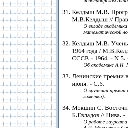
новосибирском Акад
Келдыш М.В. Прогре
М.В.Келдыш // Правда
О вкладе академика
математической лог
Келдыш М.В. Учены
1964 года / М.В.Ке
СССР. - 1964. - N 5. 
Об академике А.И. М
Ленинские премии вр
июня. - С.6.
О вручении премии 
заметка).
Мокшин С. Восточн
Б.Евладов // Нива. - 1
О работе лауреата
А.И. Мальцева в Си