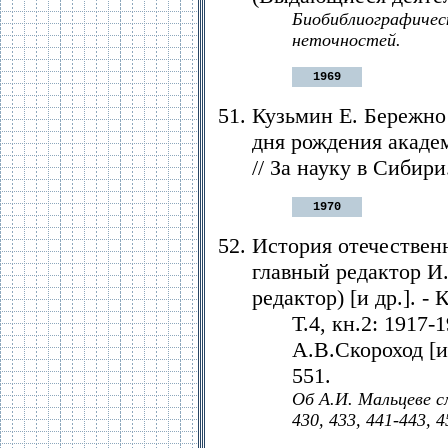
Биобиблиографичес
неточностей.
1969
Кузьмин Е. Бережно 
дня рождения акаде
// За науку в Сибири.
1970
История отечественн
главный редактор И
редактор) [и др.]. -
Т.4, кн.2: 1917-
А.В.Скороход [и 
551.
Об А.И. Мальцеве см.
430, 433, 441-443, 4