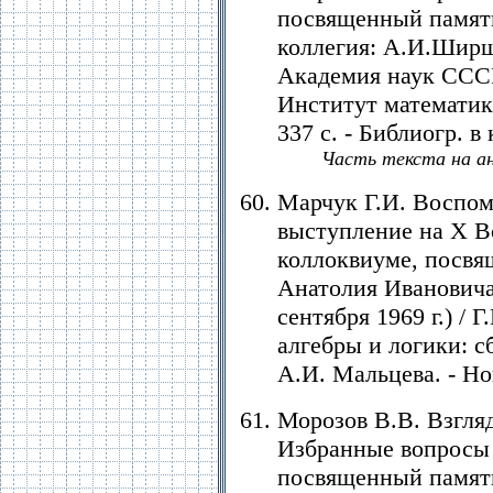
посвященный памяти
коллегия: А.И.Ширш
Академия наук СССР
Институт математики
337 с. - Библиогр. в 
Часть текста на ан
Марчук Г.И. Воспом
выступление на Х В
коллоквиуме, посвя
Анатолия Ивановича
сентября 1969 г.) /
алгебры и логики: 
А.И. Мальцева. - Но
Морозов В.В. Взгляд
Избранные вопросы 
посвященный памяти