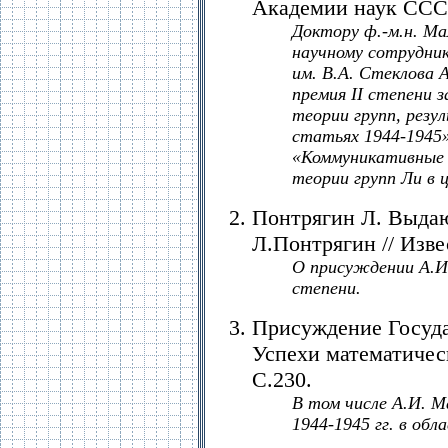
Академии наук СССР. 
Доктору ф.-м.н. М
научному сотрудни
им. В.А. Стеклова
премия II степени з
теории групп, резу
статьях 1944-1945»
«Коммуникативные 
теории групп Ли в 
Понтрягин Л. Выдаю
Л.Понтрягин // Извес
О присуждении А.И.
степени.
Присуждение Государ
Успехи математически
С.230.
В том числе А.И. Ма
1944-1945 гг. в обл