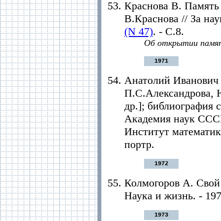
Краснова В. Память 
В.Краснова // За нау
(N 47)
. - С.8.
Об открытии памят
1971
Анатолий Иванович 
П.С.Александрова, 
др.]; библиография 
Академия наук СССР
Институт математики.
портр.
1972
Колмогоров А. Свой 
Наука и жизнь. - 1972
1973