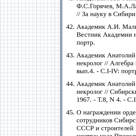
Ф.С.Горячев, М.А.Ла
// За науку в Сибири.
Академик А.И. Мальц
Вестник Академии на
портр.
Академик Анатолий 
некролог // Алгебра 
вып.4. - С.I-IV: порт
Академик Анатолий 
некролог // Сибирск
1967. - Т.8, N 4. - C
О награждении орд
сотрудников Сибирс
СССР и строителей 
центра: указ Прези