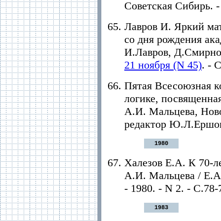
Советская Сибирь. - 
Лавров И. Яркий ма
со дня рождения ака
И.Лавров, Д.Смирнов 
21 ноября (N 45)
. - 
Пятая Всесоюзная к
логике, посвященна
А.И. Мальцева, Ново
редактор Ю.Л.Ершов,
1980
Халезов Е.А. К 70-
А.И. Мальцева / Е.А
- 1980. - N 2. - С.78-
1983