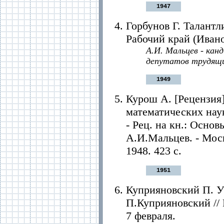
1947
Горбунов Г. Талантл
Рабочий край (Иванов
А.И. Мальцев - ка
депутатов трудящи
1949
Курош А. [Рецензия]
математических наук.
- Рец. на кн.: Осно
А.И.Мальцев. - Моск
1948. 423 с.
1951
Куприяновский П. У
П.Куприяновский // Р
7 февраля.