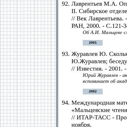
Лаврентьев М.А. Опы
II. Сибирское отде
// Век Лаврентьева.
РАН, 2000. - С.121-3
Об А.И. Мальцеве см
2001
Журавлев Ю. Скольк
Ю.Журавлев; беседу
// Известия. - 2001. 
Юрий Журавлев - ак
вспоминает об ака
2002
Международная мат
«Мальцевские чтени
// ИТАР-ТАСС - Прог
ноября.