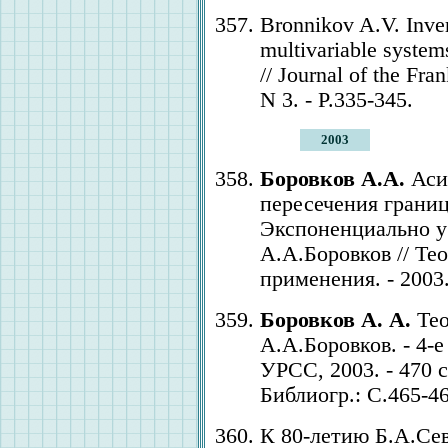
Bronnikov A.V. Inver
multivariable system
// Journal of the Fran
N 3. - P.335-345.
2003
Боровков А.А.
Аси
пересечения грани
Экспоненциально у
А.А.Боровков // Те
применения. - 2003. 
Боровков А. А.
Тео
А.А.Боровков. - 4-е
УРСС, 2003. - 470 с.
Библиогр.: С.465-46
К 80-летию Б.А.Сев