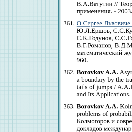
В.А.Ватутин // Тео
применения. - 2003. 
О Сергее Львовиче
Ю.Л.Ершов, С.С.Ку
С.К.Годунов, С.С.Г
В.Г.Романов, В.Д.М
математический журн
960.
Borovkov A.A.
Asymp
a boundary by the tr
tails of jumps / A.A
and Its Applications.
Borovkov A.A.
Kolm
problems of probabil
Колмогоров и совре
докладов междунар