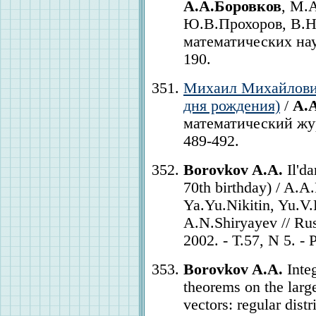
А.А.Боровков
, М.
Ю.В.Прохоров, В.Н
математических наук.
190.
Михаил Михайлович
дня рождения)
/
А.
математический журн
489-492.
Borovkov A.A.
Il'da
70th birthday) / A.A
Ya.Yu.Nikitin, Yu.V
A.N.Shiryayev // Ru
2002. - Т.57, N 5. - 
Borovkov A.A.
Integ
theorems on the larg
vectors: regular dist