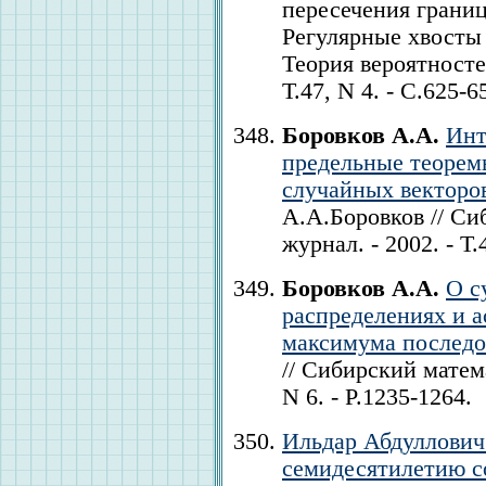
пересечения грани
Регулярные хвосты 
Теория вероятностей
Т.47, N 4. - С.625-6
Боровков А.А.
Инт
предельные теорем
случайных векторо
А.А.Боровков // С
журнал. - 2002. - Т.
Боровков А.А.
О с
распределениях и 
максимума последо
// Сибирский матема
N 6. - P.1235-1264.
Ильдар Абдуллович
семидесятилетию с