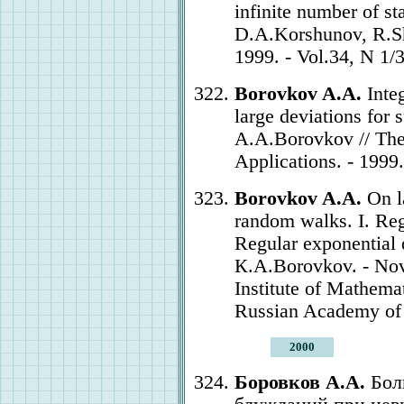
infinite number of s
D.A.Korshunov, R.Sh
1999. - Vol.34, N 1/3
Borovkov A.A.
Integ
large deviations for 
A.A.Borovkov // Theo
Applications. - 1999.
Borovkov A.A.
On la
random walks. I. Regu
Regular exponential d
К.A.Borovkov. - Novos
Institute of Mathemat
Russian Academy of 
2000
Боровков А.А.
Бол