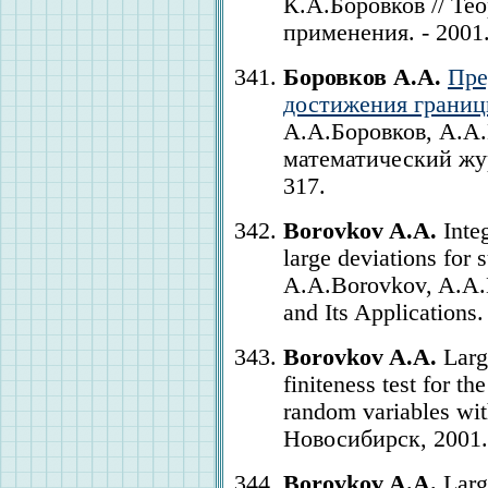
К.А.Боровков // Те
применения. - 2001. 
Боровков А.А.
Пре
достижения грани
А.А.Боровков, А.А
математический журн
317.
Borovkov A.A.
Integ
large deviations for 
A.A.Borovkov, A.A.Mo
and Its Applications.
Borovkov A.A.
Large
finiteness test for 
random variables wi
Новосибирск, 2001. 
Borovkov A.A.
Large