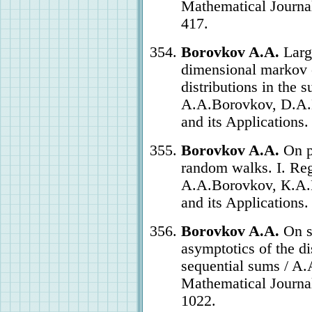
Mathematical Journal.
417.
Borovkov A.A.
Large
dimensional markov c
distributions in the 
A.A.Borovkov, D.A.K
and its Applications.
Borovkov A.A.
On pr
random walks. I. Regu
A.A.Borovkov, К.A.B
and its Applications.
Borovkov A.A.
On su
asymptotics of the d
sequential sums / A.
Mathematical Journal.
1022.