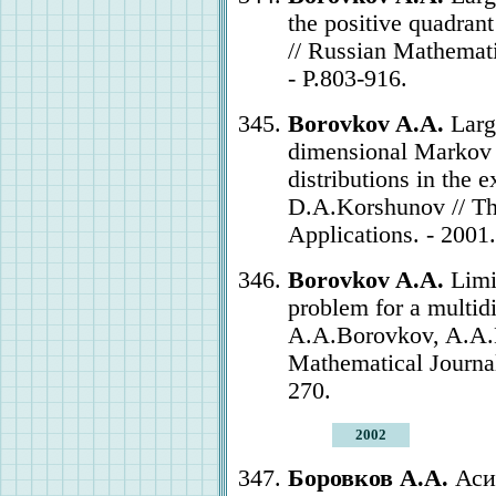
the positive quadran
// Russian Mathemati
- P.803-916.
Borovkov A.A.
Large
dimensional Markov c
distributions in the 
D.A.Korshunov // The
Applications. - 2001.
Borovkov A.A.
Limit
problem for a multi
A.A.Borovkov, A.A.M
Mathematical Journal.
270.
2002
Боровков А.А.
Аси