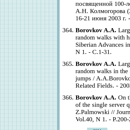
посвященной 100-л
А.Н. Колмогорова (
16-21 июня 2003 г. 
Borovkov A.A.
Large
random walks with he
Siberian Advances in
N 1. - С.1-31.
Borovkov A.A.
Large
random walks in the 
jumps / A.A.Borovkov
Related Fields. - 200
Borovkov A.A.
On th
of the single server
Z.Palmowski // Journa
Vol.40, N 1. - P.200-