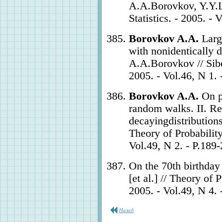
A.A.Borovkov, Y.Y.L
Statistics. - 2005. - 
Borovkov A.A.
Larg
with nonidentically d
A.A.Borovkov // Sibe
2005. - Vol.46, N 1. 
Borovkov A.A.
On pr
random walks. II. Re
decayingdistributio
Theory of Probability
Vol.49, N 2. - P.189-
On the 70th birthday
[et al.] // Theory of 
2005. - Vol.49, N 4. 
Назад