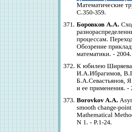
Математические труд
С.350-359.
Боровков А.А.
Схо
разнораспределенн
процессам. Переход
Обозрение прикла
математики. - 2004. 
К юбилею Ширяева
И.А.Ибрагимов, В.
Б.А.Севастьянов, Я
и ее применения. - 2
Borovkov A.A.
Asymp
smooth change-point
Mathematical Methods 
N 1. - P.1-24.