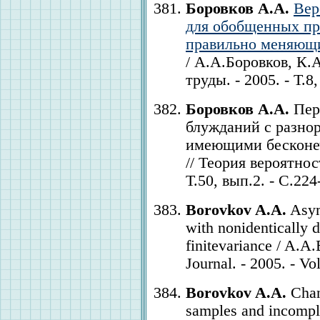
Боровков А.А.
Вер
для обобщенных пр
правильно меняющи
/ А.А.Боровков, К.
труды. - 2005. - Т.8,
Боровков А.А.
Пер
блужданий с разно
имеющими бесконеч
// Теория вероятнос
Т.50, вып.2. - С.224
Borovkov A.A.
Asym
with nonidentically 
finitevariance / A.A
Journal. - 2005. - Vo
Borovkov A.A.
Chan
samples and incomple