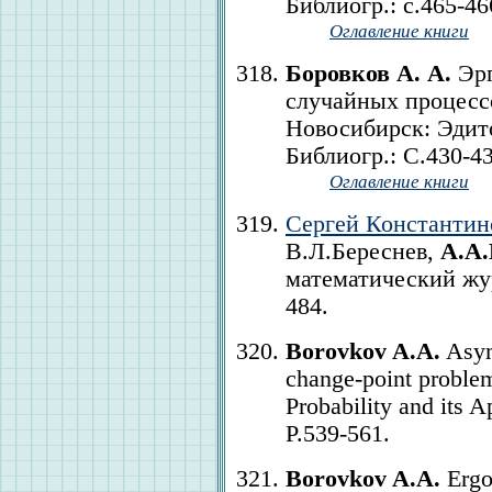
Библиогр.: с.465-466
Оглавление книги
Боровков А. А.
Эрг
случайных процессо
Новосибирск: Эдито
Библиогр.: С.430-43
Оглавление книги
Сергей Константин
В.Л.Береснев,
А.А.
математический журн
484.
Borovkov A.A.
Asymp
change-point proble
Probability and its A
P.539-561.
Borovkov A.A.
Ergod