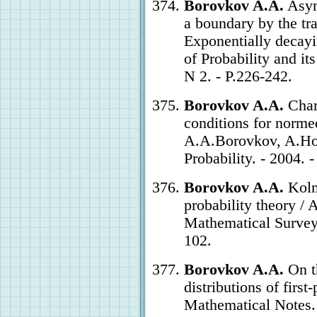
Borovkov A.A.
Asymp
a boundary by the tr
Exponentially decayi
of Probability and it
N 2. - P.226-242.
Borovkov A.A.
Chara
conditions for norme
A.A.Borovkov, A.Hor
Probability. - 2004. 
Borovkov A.A.
Kolm
probability theory /
Mathematical Surveys
102.
Borovkov A.A.
On th
distributions of firs
Mathematical Notes. -