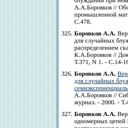
блужданий при нев
А.А.Боровков // Об
промышленной матема
С.478.
Боровков А.А.
Вер
для случайных блу
распределением ска
К.А.Боровков // До
Т.371, N 1. - С.14-1
Боровков А.А.
Вер
для случайных блу
семиэкспоненциал
А.А.Боровков // С
журнал. - 2000. - Т.
Боровков А.А.
Вер
одномерных цепей 