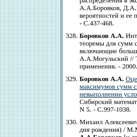
распределения в эк
А.А.Боровков, Д.А.
вероятностей и ее п
- С.437-468.
Боровков А.А.
Инт
теоремы для сумм 
включающие большие
А.А.Могульский // 
применения. - 2000. 
Боровков А.А.
Оце
максимумов сумм с
невыполнении усло
Сибирский математи
N 5. - С.997-1038.
Михаил Алексеевич 
дня рождения) / М.