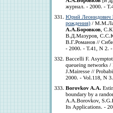
А.А.Боровков
[и д
журнал. - 2000. - Т.
Юрий Леонидович Е
рождения)
/ М.М.Ла
А.А.Боровков
, С.
В.Д.Мазуров, С.С.К
В.Г.Романов // Сиб
- 2000. - Т.41, N 2. 
Baccelli F. Asymptoti
queueing networks / 
J.Mairesse // Probabi
2000. - Vol.118, N 3.
Borovkov A.A.
Estim
boundary by a random
A.A.Borovkov, S.G.Fo
Its Applications. - 2