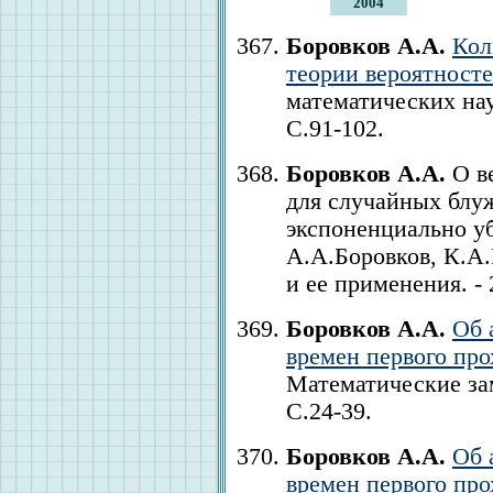
2004
Боровков А.А.
Кол
теории вероятност
математических наук.
С.91-102.
Боровков А.А.
О в
для случайных блуж
экспоненциально у
А.А.Боровков, К.А.
и ее применения. - 2
Боровков А.А.
Об 
времен первого про
Математические заме
С.24-39.
Боровков А.А.
Об 
времен первого про