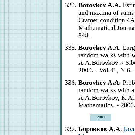
Borovkov A.A.
Estim
and maxima of sums 
Cramer condition / A
Mathematical Journal.
848.
Borovkov A.A.
Large
random walks with se
A.A.Borovkov // Sibe
2000. - Vol.41, N 6.
Borovkov A.A.
Proba
random walks with a 
A.A.Borovkov, К.A.
Mathematics. - 2000.
2001
Боровков А.А.
Бол