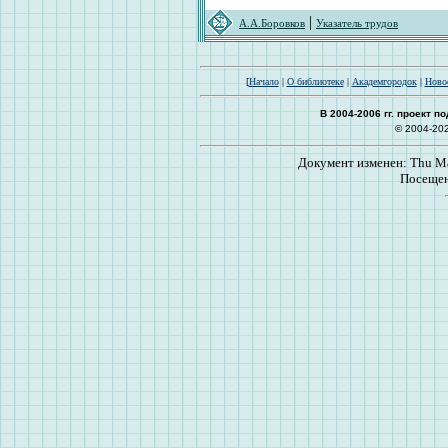
|
А.А.Боровков
Указатель трудов
[
Начало
|
О библиотеке
|
Академгородок
|
Ново
В 2004-2006 гг. проект 
© 2004-20
Документ изменен: Thu Mar
Посещен