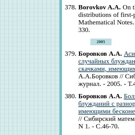
Borovkov A.A.
On t
distributions of firs
Mathematical Notes. 
330.
2005
Боровков А.А.
Аси
случайных блуждан
скачками, имеющи
А.А.Боровков // С
журнал. - 2005. - Т.
Боровков А.А.
Бол
блужданий с разно
имеющими бесконе
// Сибирский матема
N 1. - С.46-70.