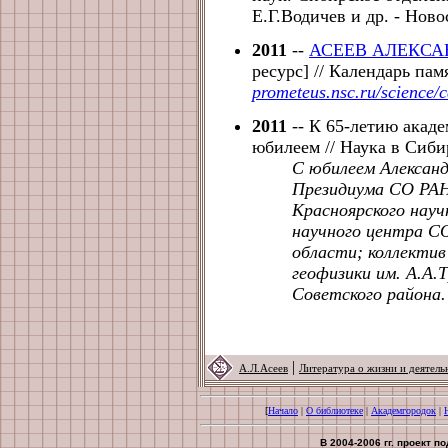
Е.Г.Водичев и др. - Ново
2011
--
АСЕЕВ АЛЕКСА
ресурс] // Календарь па
prometeus.nsc.ru/science/c
2011
-- К 65-летию акаде
юбилеем // Наука в Сиби
С юбилеем Александ
Президиума СО РАН
Красноярского науч
научного центра СО
области; коллекти
геофизики им. А.А.
Советского района.
|
А.Л.Асеев
Литература о жизни и деятель
[
Начало
|
О библиотеке
|
Академгородок
|
В 2004-2006 гг. проект 