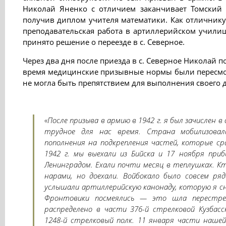
Николай Яненко с отличием заканчивает Томский 
получив диплом учителя математики. Как отличнику
преподавательская работа в артиллерийском училищ
принято решение о переезде в с. Северное.
Через два дня после приезда в с. Северное Николай п
время медицинские призывные нормы были пересмот
не могла быть препятствием для выполнения своего 
«После призыва в армию в 1942 г. я был зачислен 
трудное для нас время. Страна мобилизовал
пополнения на подкрепления частей, которые с
1942 г. мы выехали из Бийска и 17 ноября при
Ленинградом. Ехали почти месяц в теплушках. Кт
нарами, но доехали. Войбокало было совсем ря
услышали артиллерийскую канонаду, которую я сн
Фронтовики посмеялись — это шла перестрел
распределено в части 376-й стрелковой Кузбасс
1248-й стрелковый полк. 11 января части наше