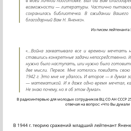
в моей личной подготовке. Был бы Вам благодаре
возможности — литературы. Частично пытаюсь п
сохранилась библиотечка. В ожидании Вашег
благодарный Вам Н. Яненко».
Из писем лейтенанта
«...Война захватывала все и времени мечтать 
ставились конкретные задачи непосредственно. И
нужно было наступать, или нужно было готовить 
две мысли. Первое. Мне хотелось повидать свою
1942 г. Это мне не удалось. И второе — я думал 
— математикой. И я даже одно время мечтал, к
Не знаю почему, но я об этом думал».
В радиоинтервью для молодых сотрудников ВЦ СО АН СССР 25 
отвечая на вопрос: «Что Вы думал
В 1944 г. теорию сражений младший лейтенант Яненк