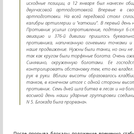
исходные позиции, а 12 января был нанесен об
двухчасовой артподготовкой. Впервые в св
артподготовки. На всей передовой стоял спло
калибры артиллерии и "катюши". В первый день 
Противник усилил сопротивление, подтянул 6-с
авиацию и 376-й дивизии пришлось буквальн
противника, напичканную огневыми точками и 
наше продвижение. Нужны были танки, но они не
так как кругом были торфяные болота. Очень ож
Синявино, окруженную болотами. Ее господс
контролировать обстановку тем, кто ею владел. 
рук в руки. Вблизи высоты образовалось кладб
танков, в конечном итоге с одной стороны высот
противник. Семь дней шла битва в лесах и на бол
восьмой день наши ударные группировки соедини
N 5. Блокада была прорвана».
После прорыва блокады положение временно стаби