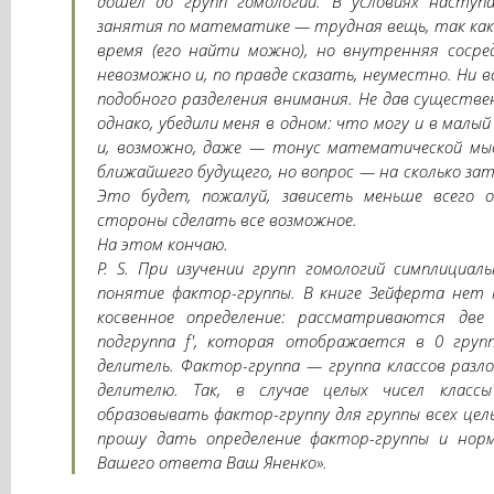
дошел до групп гомологии. В условиях наступ
занятия по математике — трудная вещь, так как
время (его найти можно), но внутренняя соср
невозможно и, по правде сказать, неуместно. Ни
подобного разделения внимания. Не дав существе
однако, убедили меня в одном: что могу и в малы
и, возможно, даже — тонус математической мыс
ближайшего будущего, но вопрос — на сколько за
Это будет, пожалуй, зависеть меньше всего 
стороны сделать все возможное.
На этом кончаю.
P. S. При изучении групп гомологий симплициал
понятие фактор-группы. В книге Зейферта нет 
косвенное определение: рассматриваются дв
подгруппа f', которая отображается в 0 груп
делитель. Фактор-группа — группа классов разл
делителю. Так, в случае целых чисел кла
образовывать фактор-группу для группы всех целы
прошу дать определение фактор-группы и норм
Вашего ответа Ваш Яненко».