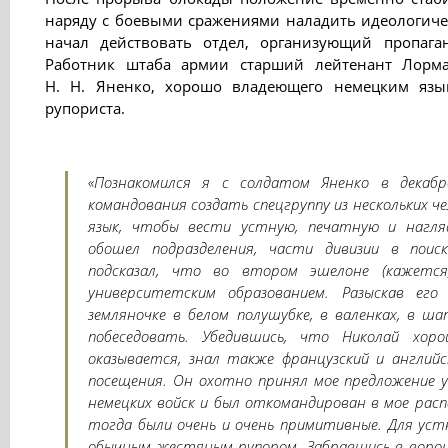
наряду с боевыми сражениями наладить идеологиче
начал действовать отдел, организующий пропага
Работник штаба армии старший лейтенант Лорм
Н. Н. Яненко, хорошо владеющего немецким язык
рупориста.
«Познакомился я с солдатом Яненко в декабр
командования создать спецгруппу из нескольких ч
язык, чтобы вести устную, печатную и нагляд
обошел подразделения, части дивизии в пои
подсказал, что во втором эшелоне (кажетс
университетским образованием. Разыскав ег
земляночке в белом полушубке, в валенках, в ша
побеседовать. Убедившись, что Николай хор
оказывается, знал также французский и английск
посещения. Он охотно принял мое предложение 
немецких войск и был откомандирован в мое рас
тогда были очень и очень примитивные. Для уст
обычным жестяным рупором. Забравшись в ворон