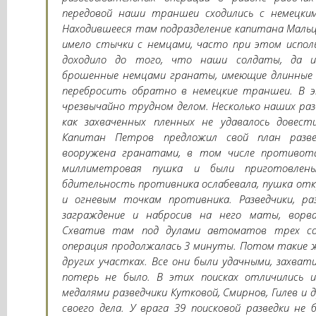
передовой наши траншеи сходились с немецким
Находившееся там подразделение капитана Мальце
имело стычки с немцами, часто при этом испол
доходило до того, что наши солдаты, да и
брошенные немцами гранаты, имеющие длинные д
перебросить обратно в немецкие траншеи. В э
чрезвычайно трудном делом. Несколько наших раз
как захваченных пленных не удавалось дове
Капитан Петров предложил свой план развед
вооружена гранатами, в том числе противота
миллиметровая пушка и были приготовлен
бдительность противника ослабевала, пушка от
и огневым точкам противника. Разведчики, ра
заграждение и набросив на него маты, ворв
Схватив там под дулами автоматов трех сол
операция продолжалась 3 минуты. Потом такие ж
других участках. Все они были удачными, захват
потерь не было. В этих поисках отличились 
медалями разведчики Кутковой, Смирнов, Гилев и 
своего дела. У врага 39 поисковой разведки не