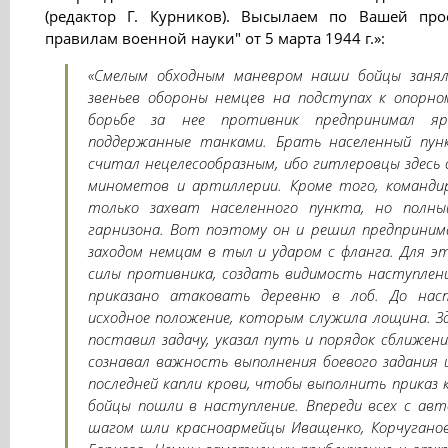
(редактор Г. Курников). Высылаем по Вашей пр
правилам военной науки" от 5 марта 1944 г.»:
«Смелым обходным маневром наши бойцы занял
звеньев обороны немцев на подступах к опорно
борьбе за нее противник предпринимал я
поддержанные танками. Брать населенный пу
считал нецелесообразным, ибо гитлеровцы здесь 
минометов и артиллерии. Кроме того, командир
только захват населенного пункта, но полн
гарнизона. Вот поэтому он и решил предприним
заходом немцам в тыл и ударом с фланга. Для э
силы противника, создать видимость наступлен
приказано атаковать деревню в лоб. До на
исходное положение, которым служила лощина. 
поставил задачу, указал путь и порядок сближен
сознавал важность выполнения боевого задания 
последней капли крови, чтобы выполнить приказ 
бойцы пошли в наступление. Впереди всех с ав
шагом шли красноармейцы Иващенко, Корчуганов