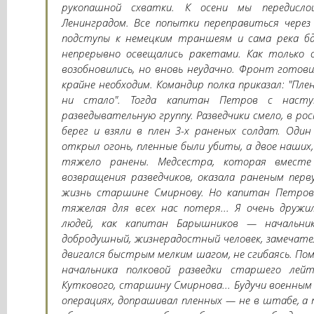
рукопашной схватки. К осени мы передисло
Ленинградом. Все попытки переправиться через
подступы к немецким траншеям и сама река бд
непрерывно освещались ракетами. Как только 
возобновились, но вновь неудачно. Фронт готови
крайне необходим. Командир полка приказал: "Пл
ни стало". Тогда капитан Петров с наст
разведывательную группу. Разведчики смело, в ро
берег и взяли в плен 3-х раненых солдат. Один
открыл огонь, пленные были убиты, а двое наших
тяжело ранены. Медсестра, которая вместе
возвращения разведчиков, оказала раненым пер
жизнь старшине Смирнову. Но капитан Петров
тяжелая для всех нас потеря... Я очень дружи
людей, как капитан Барышников — начальник
добродушный, жизнерадостный человек, замечате
двигался быстрым мелким шагом, не сгибаясь. П
начальника полковой разведки старшего лей
Куткового, старшину Смирнова... Будучи военным 
операциях, допрашивал пленных — не в штабе, а 