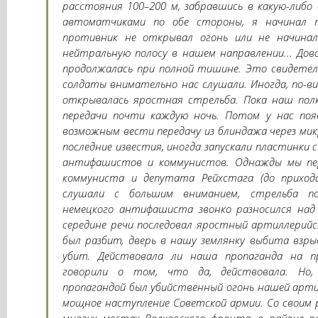
расстояния 100–200 м, забравшись в какую-либо в
автоматчиками по обе стороны, я начинал п
противник не открывал огонь или не начина
нейтральную полосу в нашем направлении... Дов
продолжалась при полной тишине. Это свидетел
солдаты внимательно нас слушали. Иногда, по-ви
открывалась яростная стрельба. Пока наш полк
передачи почти каждую ночь. Потом у нас поя
возможным вести передачу из блиндажа через мик
последние известия, иногда запускали пластинки 
антифашистов и коммунистов. Однажды мы пере
коммуниста и депутата Рейхстага (до приход
слушали с большим вниманием, стрельба по
немецкого антифашиста звонко разносился над
середине речи последовал яростный артиллерий
был разбит, дверь в нашу землянку выбита взрыв
убит. Действовала ли наша пропаганда на п
говорили о том, что да, действовала. Но, 
пропагандой был убийственный огонь нашей артил
мощное наступление Советской армии. Со своим р