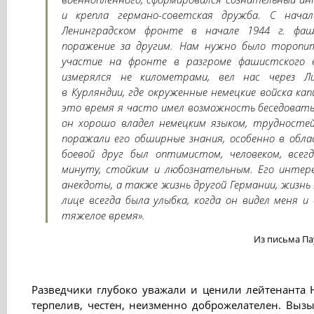
и крепла германо-советская дружба. С нача
Ленинградском фронте в начале 1944 г. фаш
поражение за другим. Нам нужно было торопи
участие на фронте в разгроме фашистского 
измерялся не километрами, вел нас через 
в Курляндии, где окруженные немецкие войска капи
это время я часто имел возможность беседовать
он хорошо владел немецким языком, трудностей
поражали его обширные знания, особенно в обл
боевой друг был оптимистом, человеком, все
минуту, стойким и любознательным. Его интере
анекдоты, а также жизнь другой Германии, жизнь
лице всегда была улыбка, когда он видел меня 
тяжелое время».
Из письма Пау
Разведчики глубоко уважали и ценили лейтенанта Н
терпелив, честен, неизменно доброжелателен. Выз