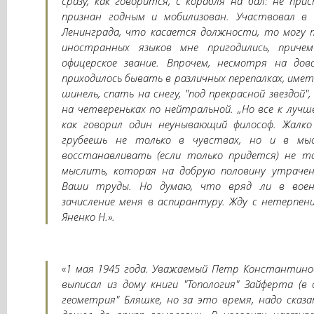
сразу, как говорится, с корабля на бал: не при
признан годным и мобилизован. Участвовал в 
Ленинграда, что касается должности, то могу 
иностранных языков мне пригодились, приче
офицерское звание. Впрочем, несмотря на дов
приходилось бывать в различных перепалках, име
шинель, спать на снегу, "под прекрасной звездой"
на четвереньках по нейтральной. „Но все к лучш
как говорил один неунывающий философ. Жалко
грубеешь не только в чувствах, но и в мыс
восстанавливать (если только придется) не то
мыслить, которая на добрую половину утрачен
Ваши труды. Но думаю, что вряд ли в воен
зачисление меня в аспирантуру. Жду с нетерпе
Яненко Н.».
«1 мая 1945 года. Уважаемый Петр Константинови
выписал из дому книги "Топология" Зайферта (в 
геометрия" Бляшке, но за это время, надо сказа